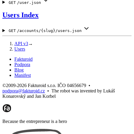
GET
/user.json
Users Index
GET
/accounts/{slug}/users.json
API v3
→
Users
Fakturoid
Podpora
Blog
Manifest
©2009-2026 Fakturoid s.r.o. IČO 04656679
•
podpora@fakturoid.cz
•
The robot was invented by Lukáš
Konarovský and Jan Korbel
Because the entrepreneur is a hero