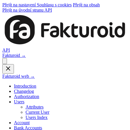
Přejít na nastavení Souhlasu s cookies
Přejít na obsah
Přejít na úvodní stranu API
API
Fakturoid →
Fakturoid web →
Introduction
Changelog
Authorization
Users
Attributes
Current User
Users Index
Account
Bank Accounts