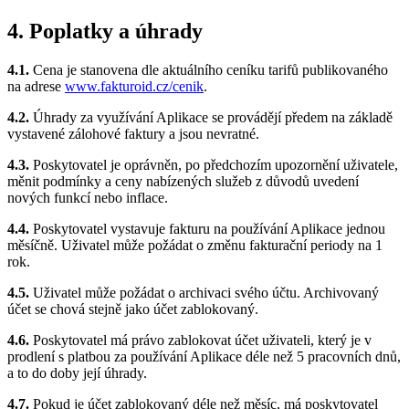
4. Poplatky a úhrady
4.1.
Cena je stanovena dle aktuálního ceníku tarifů publikovaného
na adrese
www.fakturoid.cz/cenik
.
4.2.
Úhrady za využívání Aplikace se provádějí předem na základě
vystavené zálohové faktury a jsou nevratné.
4.3.
Poskytovatel je oprávněn, po předchozím upozornění uživatele,
měnit podmínky a ceny nabízených služeb z důvodů uvedení
nových funkcí nebo inflace.
4.4.
Poskytovatel vystavuje fakturu na používání Aplikace jednou
měsíčně. Uživatel může požádat o změnu fakturační periody na 1
rok.
4.5.
Uživatel může požádat o archivaci svého účtu. Archivovaný
účet se chová stejně jako účet zablokovaný.
4.6.
Poskytovatel má právo zablokovat účet uživateli, který je v
prodlení s platbou za používání Aplikace déle než 5 pracovních dnů,
a to do doby její úhrady.
4.7.
Pokud je účet zablokovaný déle než měsíc, má poskytovatel