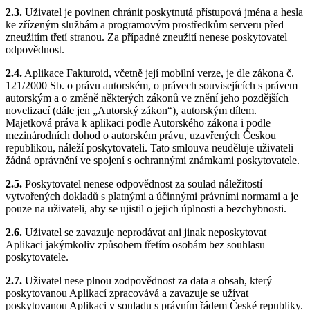
2.3.
Uživatel je povinen chránit poskytnutá přístupová jména a hesla
ke zřízeným službám a programovým prostředkům serveru před
zneužitím třetí stranou. Za případné zneužití nenese poskytovatel
odpovědnost.
2.4.
Aplikace Fakturoid, včetně její mobilní verze, je dle zákona č.
121/2000 Sb. o právu autorském, o právech souvisejících s právem
autorským a o změně některých zákonů ve znění jeho pozdějších
novelizací (dále jen „Autorský zákon“), autorským dílem.
Majetková práva k aplikaci podle Autorského zákona i podle
mezinárodních dohod o autorském právu, uzavřených Českou
republikou, náleží poskytovateli. Tato smlouva neuděluje uživateli
žádná oprávnění ve spojení s ochrannými známkami poskytovatele.
2.5.
Poskytovatel nenese odpovědnost za soulad náležitostí
vytvořených dokladů s platnými a účinnými právními normami a je
pouze na uživateli, aby se ujistil o jejich úplnosti a bezchybnosti.
2.6.
Uživatel se zavazuje neprodávat ani jinak neposkytovat
Aplikaci jakýmkoliv způsobem třetím osobám bez souhlasu
poskytovatele.
2.7.
Uživatel nese plnou zodpovědnost za data a obsah, který
poskytovanou Aplikací zpracovává a zavazuje se užívat
poskytovanou Aplikaci v souladu s právním řádem České republiky.