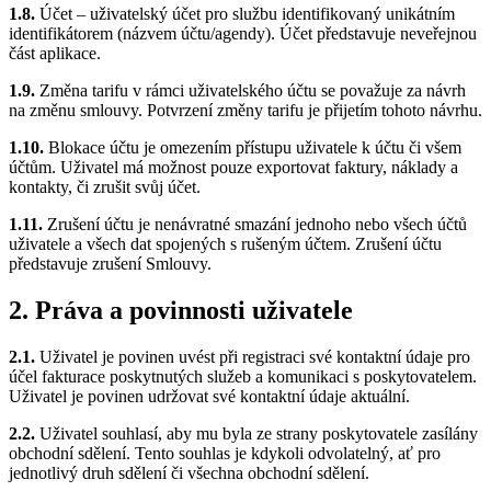
1.8.
Účet – uživatelský účet pro službu identifikovaný unikátním
identifikátorem (názvem účtu/agendy). Účet představuje neveřejnou
část aplikace.
1.9.
Změna tarifu v rámci uživatelského účtu se považuje za návrh
na změnu smlouvy. Potvrzení změny tarifu je přijetím tohoto návrhu.
1.10.
Blokace účtu je omezením přístupu uživatele k účtu či všem
účtům. Uživatel má možnost pouze exportovat faktury, náklady a
kontakty, či zrušit svůj účet.
1.11.
Zrušení účtu je nenávratné smazání jednoho nebo všech účtů
uživatele a všech dat spojených s rušeným účtem. Zrušení účtu
představuje zrušení Smlouvy.
2. Práva a povinnosti uživatele
2.1.
Uživatel je povinen uvést při registraci své kontaktní údaje pro
účel fakturace poskytnutých služeb a komunikaci s poskytovatelem.
Uživatel je povinen udržovat své kontaktní údaje aktuální.
2.2.
Uživatel souhlasí, aby mu byla ze strany poskytovatele zasílány
obchodní sdělení. Tento souhlas je kdykoli odvolatelný, ať pro
jednotlivý druh sdělení či všechna obchodní sdělení.