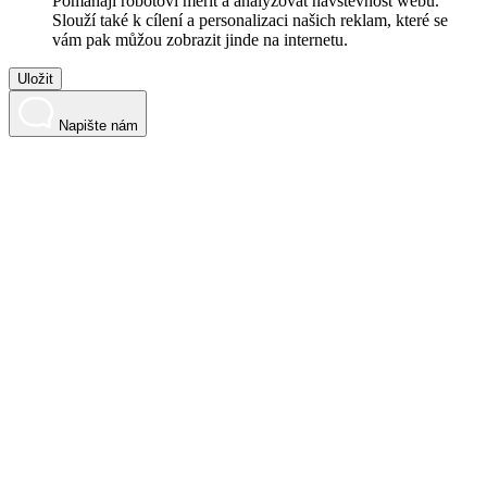
Pomáhají robotovi měřit a analyzovat návštěvnost webu.
Slouží také k cílení a personalizaci našich reklam, které se
vám pak můžou zobrazit jinde na internetu.
Uložit
Napište nám