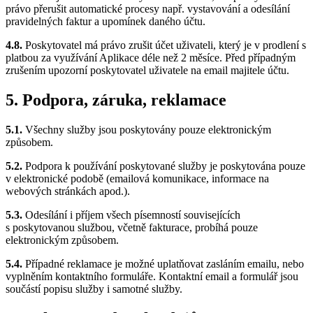
právo přerušit automatické procesy např. vystavování a odesílání
pravidelných faktur a upomínek daného účtu.
4.8.
Poskytovatel má právo zrušit účet uživateli, který je v prodlení s
platbou za využívání Aplikace déle než 2 měsíce. Před případným
zrušením upozorní poskytovatel uživatele na email majitele účtu.
5. Podpora, záruka, reklamace
5.1.
Všechny služby jsou poskytovány pouze elektronickým
způsobem.
5.2.
Podpora k používání poskytované služby je poskytována pouze
v elektronické podobě (emailová komunikace, informace na
webových stránkách apod.).
5.3.
Odesílání i příjem všech písemností souvisejících
s poskytovanou službou, včetně fakturace, probíhá pouze
elektronickým způsobem.
5.4.
Případné reklamace je možné uplatňovat zasláním emailu, nebo
vyplněním kontaktního formuláře. Kontaktní email a formulář jsou
součástí popisu služby i samotné služby.