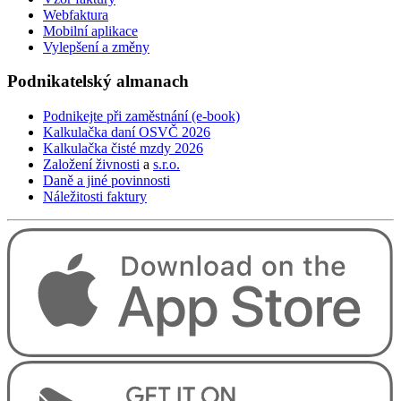
Webfaktura
Mobilní aplikace
Vylepšení a změny
Podnikatelský
almanach
Podnikejte při zaměstnání (e-book)
Kalkulačka daní OSVČ 2026
Kalkulačka čisté mzdy 2026
Založení živnosti
a
s.r.o.
Daně a jiné povinnosti
Náležitosti faktury