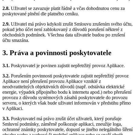
2.8.
Uživatel se zavazuje platit řádně a včas dohodnutou cenu za
poskytované plnění dle platného ceníku.
2.9.
Uživatel má právo kdykoli zrušit Smlouvu zrušením svého účtu,
pokud jeho účet není zablokovaný z důvodů porušení některé z
obchodních podmínek. Všechna data uživatele budou po zrušení
účtu smazána.
3. Práva a povinnosti poskytovatele
3.1.
Poskytovatel je povinen zajistit nepřetržitý provoz Aplikace.
3.2.
Porušením povinnosti poskytovatele zajistit nepřetržitý provoz
Aplikace není přerušení provozu Aplikace vzniklé z
neodvratitelných objektivních důvodů (např. odstávka elektrické
energie, výpadek přípojného bodu k internetu apod.) nebo přerušení
provozu z důvodu systémových zásahů poskytovatele do provozu
serveru, o kterých však bude uživatel informován v předstihu přímo
v Aplikaci.
3.3.
Poskytovatel má právo zrušit účet uživateli, který porušuje
Smluvní podmínky, záměrně poškozuje aplikaci, zneužije loga,
ochranné známky poskytovatele, dopustí se jiného nelegálního šíření
obsahu webu a webové či mobilní aplikace nebo se snaží obejít