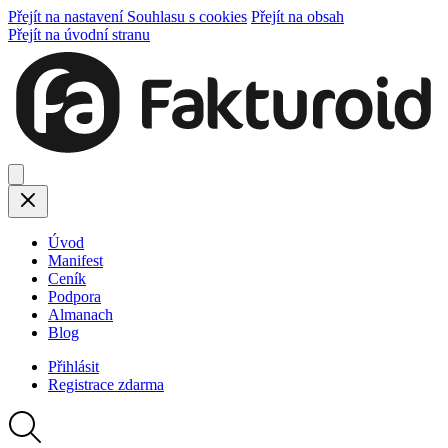
Přejít na nastavení Souhlasu s cookies
Přejít na obsah
Přejít na úvodní stranu
Úvod
Manifest
Ceník
Podpora
Almanach
Blog
Přihlásit
Registrace
zdarma