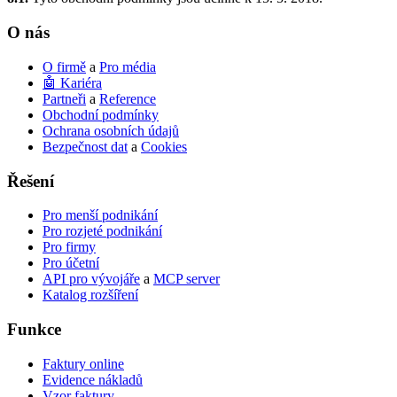
O nás
O firmě
a
Pro média
🤖 Kariéra
Partneři
a
Reference
Obchodní podmínky
Ochrana osobních údajů
Bezpečnost dat
a
Cookies
Řešení
Pro menší podnikání
Pro rozjeté podnikání
Pro firmy
Pro účetní
API pro vývojáře
a
MCP server
Katalog rozšíření
Funkce
Faktury online
Evidence nákladů
Vzor faktury