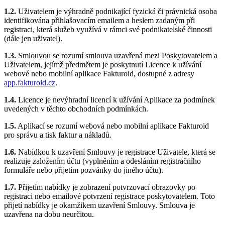
1.2.
Uživatelem je výhradně podnikající fyzická či právnická osoba
identifikována přihlašovacím emailem a heslem zadaným při
registraci, která služeb využívá v rámci své podnikatelské činnosti
(dále jen uživatel).
1.3.
Smlouvou se rozumí smlouva uzavřená mezi Poskytovatelem a
Uživatelem, jejímž předmětem je poskytnutí Licence k užívání
webové nebo mobilní aplikace Fakturoid, dostupné z adresy
app.fakturoid.cz
.
1.4.
Licence je nevýhradní licencí k užívání Aplikace za podmínek
uvedených v těchto obchodních podmínkách.
1.5.
Aplikací se rozumí webová nebo mobilní aplikace Fakturoid
pro správu a tisk faktur a nákladů.
1.6.
Nabídkou k uzavření Smlouvy je registrace Uživatele, která se
realizuje založením účtu (vyplněním a odesláním registračního
formuláře nebo přijetím pozvánky do jiného účtu).
1.7.
Přijetím nabídky je zobrazení potvrzovací obrazovky po
registraci nebo emailové potvrzení registrace poskytovatelem. Toto
přijetí nabídky je okamžikem uzavření Smlouvy. Smlouva je
uzavřena na dobu neurčitou.