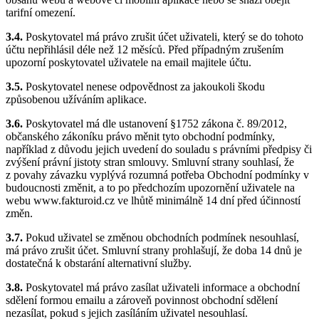
tarifní omezení.
3.4.
Poskytovatel má právo zrušit účet uživateli, který se do tohoto
účtu nepřihlásil déle než 12 měsíců. Před případným zrušením
upozorní poskytovatel uživatele na email majitele účtu.
3.5.
Poskytovatel nenese odpovědnost za jakoukoli škodu
způsobenou užíváním aplikace.
3.6.
Poskytovatel má dle ustanovení §1752 zákona č. 89/2012,
občanského zákoníku právo měnit tyto obchodní podmínky,
například z důvodu jejich uvedení do souladu s právními předpisy či
zvýšení právní jistoty stran smlouvy. Smluvní strany souhlasí, že
z povahy závazku vyplývá rozumná potřeba Obchodní podmínky v
budoucnosti změnit, a to po předchozím upozornění uživatele na
webu www.fakturoid.cz ve lhůtě minimálně 14 dní před účinností
změn.
3.7.
Pokud uživatel se změnou obchodních podmínek nesouhlasí,
má právo zrušit účet. Smluvní strany prohlašují, že doba 14 dnů je
dostatečná k obstarání alternativní služby.
3.8.
Poskytovatel má právo zasílat uživateli informace a obchodní
sdělení formou emailu a zároveň povinnost obchodní sdělení
nezasílat, pokud s jejich zasíláním uživatel nesouhlasí.