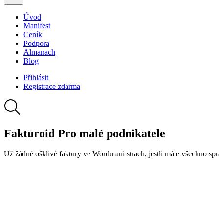
Úvod
Manifest
Ceník
Podpora
Almanach
Blog
Přihlásit
Registrace
zdarma
Fakturoid
Pro malé podnikatele
Už žádné ošklivé faktury ve Wordu ani strach, jestli máte
všechno spr