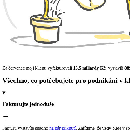
Za červenec moji klienti
vyfakturovali
13,5 miliardy Kč
,
vystavili
88
Všechno, co potřebujete pro podnikání v k
Fakturujte
jednoduše
Fakturu vystavíte snadno
na pár kliknutí
. Zařídíme, že vždy bude v s