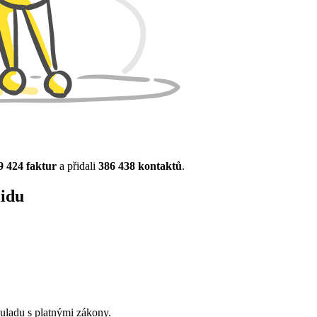
9 424 faktur
a přidali
386 438 kontaktů
.
lidu
ouladu s platnými zákony.