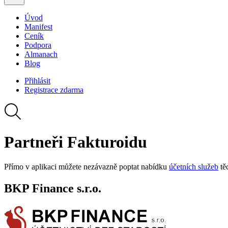
Úvod
Manifest
Ceník
Podpora
Almanach
Blog
Přihlásit
Registrace
zdarma
Partneři Fakturoidu
Přímo v aplikaci můžete nezávazně poptat nabídku
účetních služeb
těc
BKP Finance s.r.o.