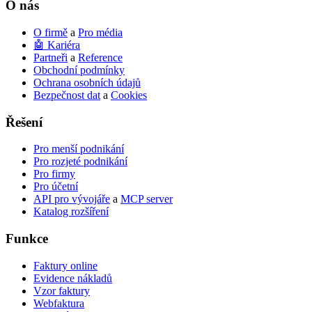
O nás
O firmě
a
Pro média
🤖 Kariéra
Partneři
a
Reference
Obchodní podmínky
Ochrana osobních údajů
Bezpečnost dat
a
Cookies
Řešení
Pro menší podnikání
Pro rozjeté podnikání
Pro firmy
Pro účetní
API pro vývojáře
a
MCP server
Katalog rozšíření
Funkce
Faktury online
Evidence nákladů
Vzor faktury
Webfaktura