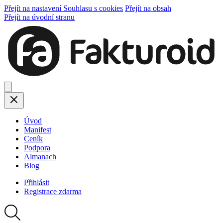
Přejít na nastavení Souhlasu s cookies
Přejít na obsah
Přejít na úvodní stranu
Úvod
Manifest
Ceník
Podpora
Almanach
Blog
Přihlásit
Registrace
zdarma