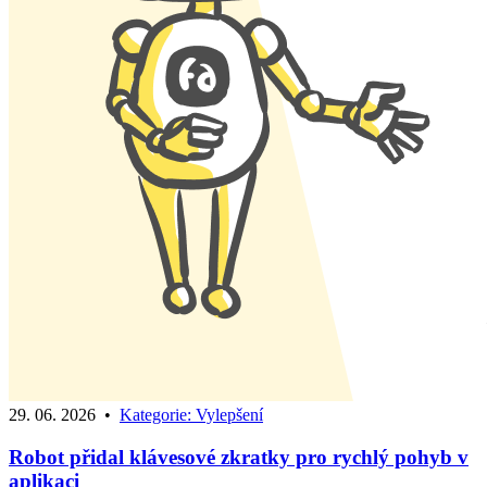
29. 06. 2026
•
Kategorie:
Vylepšení
Robot přidal klávesové zkratky pro rychlý pohyb v
aplikaci