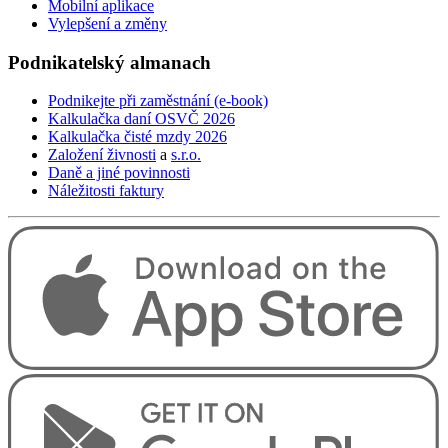
Mobilní aplikace
Vylepšení a změny
Podnikatelský
almanach
Podnikejte při zaměstnání (e-book)
Kalkulačka daní OSVČ 2026
Kalkulačka čisté mzdy 2026
Založení živnosti
a
s.r.o.
Daně a jiné povinnosti
Náležitosti faktury