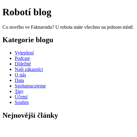
Robotí blog
Co nového ve Fakturoidu? U robota máte všechno na jednom místě.
Kategorie blogu
Vylepšení
Podcast
Důležité
Naši zákazníci
O nás
Data
Spolupracujeme
Tipy
Účetní
Souhrn
Nejnovější články