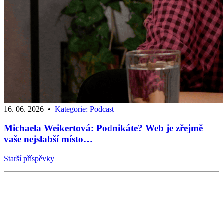
16. 06. 2026
•
Kategorie:
Podcast
Michaela Weikertová: Podnikáte? Web je zřejmě
vaše nejslabší místo…
Starší příspěvky