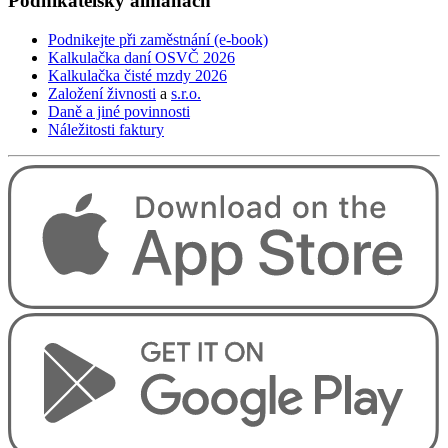
Podnikatelský
almanach
Podnikejte při zaměstnání (e-book)
Kalkulačka daní OSVČ 2026
Kalkulačka čisté mzdy 2026
Založení živnosti
a
s.r.o.
Daně a jiné povinnosti
Náležitosti faktury