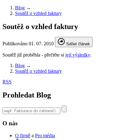
Blog
→
Soutěž o vzhled faktury
Soutěž o vzhled faktury
Publikováno
01. 07. 2010
Sdílet článek
Soutěž již proběhla - přečtěte si
její výsledky
.
Blog
→
Soutěž o vzhled faktury
RSS
Prohledat Blog
Use
the
up
O nás
and
down
O firmě
a
Pro média
arrows