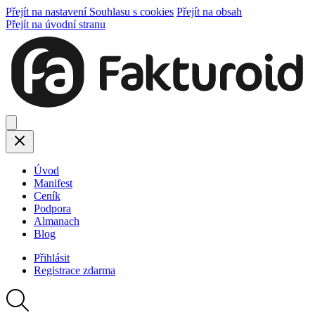
Přejít na nastavení Souhlasu s cookies
Přejít na obsah
Přejít na úvodní stranu
Úvod
Manifest
Ceník
Podpora
Almanach
Blog
Přihlásit
Registrace
zdarma