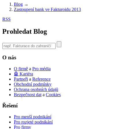
Blog
→
Zastoupení bank ve Fakturoidu 2013
RSS
Prohledat Blog
Use
the
up
O nás
and
down
O firmě
a
Pro média
arrows
🤖 Kariéra
to
Partneři
a
Reference
select
Obchodní podmínky
a
Ochrana osobních údajů
result.
Bezpečnost dat
a
Cookies
Press
enter
Řešení
to
go
to
Pro menší podnikání
the
Pro rozjeté podnikání
selected
Pro firmy