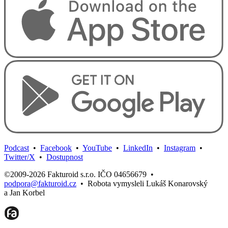
Podcast
•
Facebook
•
YouTube
•
LinkedIn
•
Instagram
•
Twitter/X
•
Dostupnost
©2009-2026 Fakturoid s.r.o. IČO 04656679
•
podpora@fakturoid.cz
•
Robota vymysleli Lukáš Konarovský
a Jan Korbel