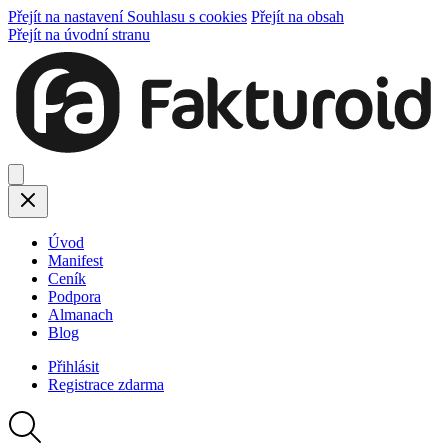
Přejít na nastavení Souhlasu s cookies
Přejít na obsah
Přejít na úvodní stranu
Úvod
Manifest
Ceník
Podpora
Almanach
Blog
Přihlásit
Registrace
zdarma