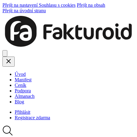
Přejít na nastavení Souhlasu s cookies
Přejít na obsah
Přejít na úvodní stranu
Úvod
Manifest
Ceník
Podpora
Almanach
Blog
Přihlásit
Registrace
zdarma