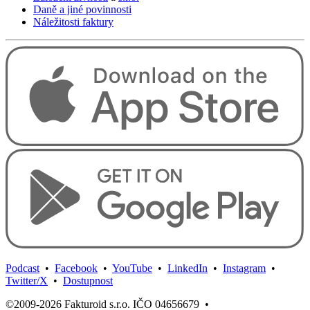
Daně a jiné povinnosti
Náležitosti faktury
Podcast
•
Facebook
•
YouTube
•
LinkedIn
•
Instagram
•
Twitter/X
•
Dostupnost
©2009-2026 Fakturoid s.r.o. IČO 04656679
•