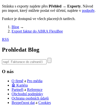
Stránku s exporty najdete přes
Přehled → Exporty
. Návod
pro import, který můžete poslat své účetní, najdete v
podpoře
.
Funkce je dostupná ve všech placených tarifech.
Blog
→
Export faktur do ABRA FlexiBee
RSS
Prohledat Blog
Use
the
up
O nás
and
down
O firmě
a
Pro média
arrows
🤖 Kariéra
to
Partneři
a
Reference
select
Obchodní podmínky
a
Ochrana osobních údajů
result.
Bezpečnost dat
a
Cookies
Press
enter