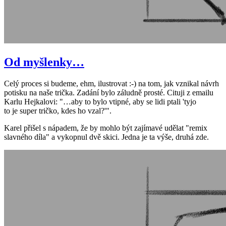
Od myšlenky…
Celý proces si budeme, ehm, ilustrovat :-) na tom, jak vznikal návrh
potisku na naše trička. Zadání bylo záludně prosté. Cituji z emailu
Karlu Hejkalovi: "…aby to bylo vtipné, aby se lidi ptali 'tyjo
to je super tričko, kdes ho vzal?'".
Karel přišel s nápadem, že by mohlo být zajímavé udělat "remix
slavného díla" a vykopnul dvě skici. Jedna je ta výše, druhá zde.