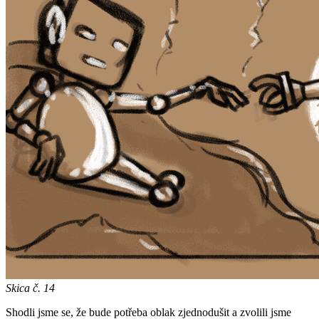
Skica č. 14
Shodli jsme se, že bude potřeba oblak zjednodušit a zvolili jsme