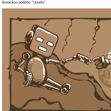
ikonickou podobu "cloudu".