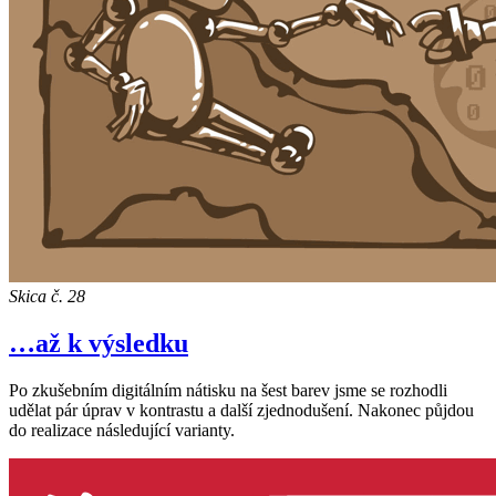
Skica č. 28
…až k výsledku
Po zkušebním digitálním nátisku na šest barev jsme se rozhodli
udělat pár úprav v kontrastu a další zjednodušení. Nakonec půjdou
do realizace následující varianty.