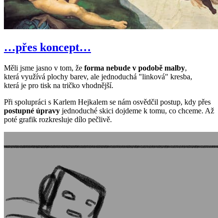
…přes koncept…
Měli jsme jasno v tom, že
forma nebude v podobě malby
,
která využívá plochy barev, ale jednoduchá "linková" kresba,
která je pro tisk na tričko vhodnější.
Při spolupráci s Karlem Hejkalem se nám osvědčil postup, kdy přes
postupné úpravy
jednoduché skici dojdeme k tomu, co chceme. Až
poté grafik rozkresluje dílo pečlivě.