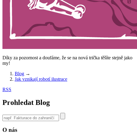
Díky za pozornost a doufáme, že se na nová trička těšíte stejně jako
my!
Blog
→
Jak vznikají robotí ilustrace
RSS
Prohledat Blog
Use
the
up
O nás
and