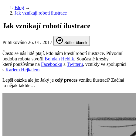
Blog
→
Jak vznikají robotí ilustrace
Jak vznikají robotí ilustrace
Publikováno
26. 01. 2017
Sdílet článek
Často se nás lidé ptají, kdo nám kreslí robotí ilustrace. Původní
podobu robota stvořil
Bohdan Heblík
. Současné kresby,
které používáme na
Facebooku
a
Twitteru
, vznikly ve spolupráci
s
Karlem Hejkalem
.
Lepší otázka ale je: Jaký je
celý proces
vzniku ilustrací? Začíná
to nějak takhle…