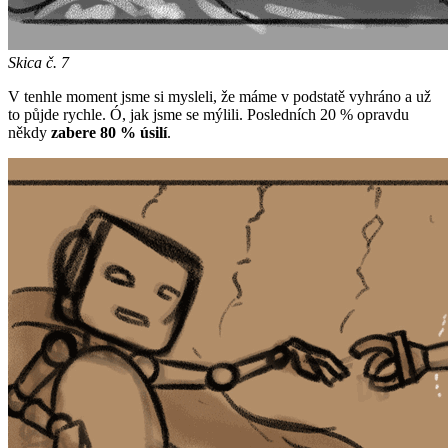
Skica č. 7
V tenhle moment jsme si mysleli, že máme v podstatě vyhráno a už
to půjde rychle. Ó, jak jsme se mýlili. Posledních 20 % opravdu
někdy
zabere 80 % úsilí
.