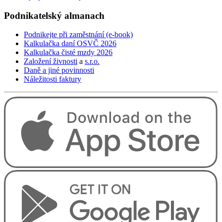
Podnikatelský
almanach
Podnikejte při zaměstnání (e-book)
Kalkulačka daní OSVČ 2026
Kalkulačka čisté mzdy 2026
Založení živnosti
a
s.r.o.
Daně a jiné povinnosti
Náležitosti faktury