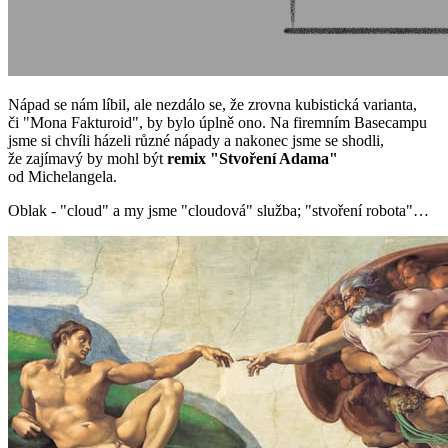
Nápad se nám líbil, ale nezdálo se, že zrovna kubistická varianta,
či "Mona Fakturoid", by bylo úplně ono. Na firemním Basecampu
jsme si chvíli házeli různé nápady a nakonec jsme se shodli,
že zajímavý by mohl být
remix "Stvoření Adama"
od Michelangela.
Oblak - "cloud" a my jsme "cloudová" služba; "stvoření robota"…