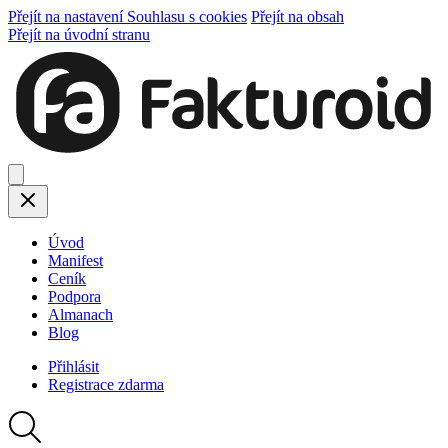
Přejít na nastavení Souhlasu s cookies
Přejít na obsah
Přejít na úvodní stranu
Úvod
Manifest
Ceník
Podpora
Almanach
Blog
Přihlásit
Registrace
zdarma