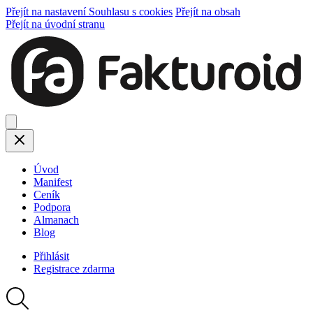
Přejít na nastavení Souhlasu s cookies
Přejít na obsah
Přejít na úvodní stranu
Úvod
Manifest
Ceník
Podpora
Almanach
Blog
Přihlásit
Registrace
zdarma