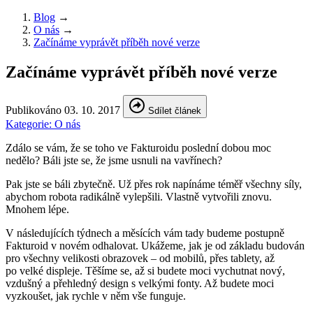
Blog
→
O nás
→
Začínáme vyprávět příběh nové verze
Začínáme vyprávět příběh nové verze
Publikováno
03. 10. 2017
Sdílet článek
Kategorie:
O nás
Zdálo se vám, že se toho ve Fakturoidu poslední dobou moc
nedělo? Báli jste se, že jsme usnuli na vavřínech?
Pak jste se báli zbytečně. Už přes rok napínáme téměř všechny síly,
abychom robota radikálně vylepšili. Vlastně vytvořili znovu.
Mnohem lépe.
V následujících týdnech a měsících vám tady budeme postupně
Fakturoid v novém odhalovat. Ukážeme, jak je od základu budován
pro všechny velikosti obrazovek – od mobilů, přes tablety, až
po velké displeje. Těšíme se, až si budete moci vychutnat nový,
vzdušný a přehledný design s velkými fonty. Až budete moci
vyzkoušet, jak rychle v něm vše funguje.