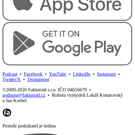
Podcast
•
Facebook
•
YouTube
•
LinkedIn
•
Instagram
•
Twitter/X
•
Dostupnost
©2009-2026 Fakturoid s.r.o. IČO 04656679
•
podpora@fakturoid.cz
•
Robota vymysleli Lukáš Konarovský
a Jan Korbel
Protože podnikatel je hrdina