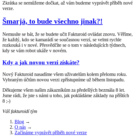
Zkrátka se nemůžeme dočkat, až vám budeme vyprávět příběh nové
verze.
Šmarjá, to bude všechno jinak?!
Nemusíte se bát, že se budete učit Fakturoid ovládat znovu. Věříme,
že každý, kdo se kamarádí se současnou verzí, se velmi rychle
rozkouká i v nové. Přesvědčíte se o tom v následujících týdnech,
kdy se vám robot ukáže v novém.
Kdy a jak novou verzi získáte?
Nový Fakturoid nasadíme všem uživatelům kolem přelomu roku.
Vybraným účtům novou verzi zpřístupníme už během listopadu.
Děkujeme všem našim zákazníkům za předešlých bezmála 8 let.
Jsme rádi, že jste s námi u toho, jak pokládáme základy na příštích
8 ;-)
Váš fakturoidí tým
Blog
→
O nás
→
Začínáme vyprávět příběh nové verze