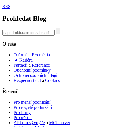
RSS
Prohledat Blog
Use
the
up
O nás
and
down
O firmě
a
Pro média
arrows
🤖 Kariéra
to
Partneři
a
Reference
select
Obchodní podmínky
a
Ochrana osobních údajů
result.
Bezpečnost dat
a
Cookies
Press
enter
Řešení
to
go
to
Pro menší podnikání
the
Pro rozjeté podnikání
selected
Pro firmy
search
Pro účetní
result.
API pro vývojáře
a
MCP server