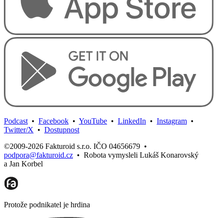
Podcast
•
Facebook
•
YouTube
•
LinkedIn
•
Instagram
•
Twitter/X
•
Dostupnost
©2009-2026 Fakturoid s.r.o. IČO 04656679
•
podpora@fakturoid.cz
•
Robota vymysleli Lukáš Konarovský
a Jan Korbel
Protože podnikatel je hrdina