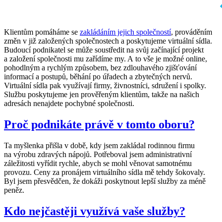
Klientům pomáháme se
zakládáním jejich společností
, prováděním
změn v již založených společnostech a poskytujeme virtuální sídla.
Budoucí podnikatel se může soustředit na svůj začínající projekt
a založení společnosti mu zařídíme my. A to vše je možné online,
pohodlným a rychlým způsobem, bez zdlouhavého zjišťování
informací a postupů, běhání po úřadech a zbytečných nervů.
Virtuální sídla pak využívají firmy, živnostníci, sdružení i spolky.
Službu poskytujeme jen prověřeným klientům, takže na našich
adresách nenajdete pochybné společnosti.
Proč podnikáte právě v tomto oboru?
Ta myšlenka přišla v době, kdy jsem zakládal rodinnou firmu
na výrobu zdravých nápojů. Potřeboval jsem administrativní
záležitosti vyřídit rychle, abych se mohl věnovat samotnému
provozu. Ceny za pronájem virtuálního sídla mě tehdy šokovaly.
Byl jsem přesvědčen, že dokáži poskytnout lepší služby za méně
peněz.
Kdo nejčastěji využívá vaše služby?