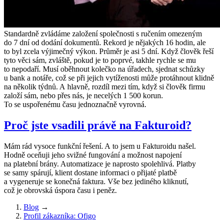
Standardně zvládáme založení společnosti s ručením omezeným
do 7 dní od dodání dokumentů. Rekord je nějakých 16 hodin, ale
to byl zcela výjimečný výkon. Průměr je asi 5 dní. Když člověk řeší
tyto věci sám, zvláště, pokud je to poprvé, takhle rychle se mu
to nepodaří. Musí oběhnout kolečko na úřadech, sjednat schůzky
u bank a notáře, což se při jejich vytíženosti může protáhnout klidně
na několik týdnů. A hlavně, rozdíl mezi tím, když si člověk firmu
založí sám, nebo přes nás, je necelých 1 500 korun.
To se uspořenému času jednoznačně vyrovná.
Proč jste vsadili právě na Fakturoid?
Mám rád vysoce funkční řešení. A to jsem u Fakturoidu našel.
Hodně oceňuji jeho svižné fungování a možnost napojení
na platební brány. Automatizace je naprosto spolehlivá. Platby
se samy spárují, klient dostane informaci o přijaté platbě
a vygeneruje se konečná faktura. Vše bez jediného kliknutí,
což je obrovská úspora času i peněz.
Blog
→
Profil zákazníka: Ofigo