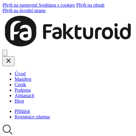
Přejít na nastavení Souhlasu s cookies
Přejít na obsah
Přejít na úvodní stranu
Úvod
Manifest
Ceník
Podpora
Almanach
Blog
Přihlásit
Registrace
zdarma