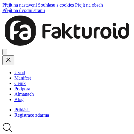
Přejít na nastavení Souhlasu s cookies
Přejít na obsah
Přejít na úvodní stranu
Úvod
Manifest
Ceník
Podpora
Almanach
Blog
Přihlásit
Registrace
zdarma