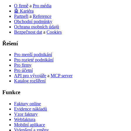
O firmě
a
Pro média
🤖 Kariéra
Partneři
a
Reference
Obchodní podmínky
Ochrana osobních údajů
Bezpečnost dat
a
Cookies
Řešení
Pro menší podnikání
Pro rozjeté podnikání
Pro firmy
Pro účetní
API pro vývojáře
a
MCP server
Katalog rozšíření
Funkce
Faktury online
Evidence nákladů
Vzor faktury
Webfaktura
Mobilní aplikace
Vylepšení a změny