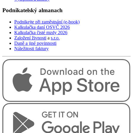
Podnikatelský
almanach
Podnikejte při zaměstnání (e-book)
Kalkulačka daní OSVČ 2026
Kalkulačka čisté mzdy 2026
Založení živnosti
a
s.r.o.
Daně a jiné povinnosti
Náležitosti faktury