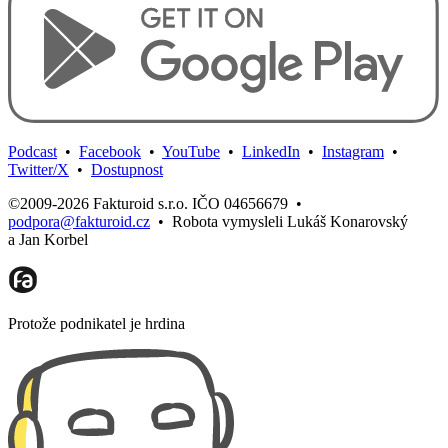
Podcast
•
Facebook
•
YouTube
•
LinkedIn
•
Instagram
•
Twitter/X
•
Dostupnost
©2009-2026 Fakturoid s.r.o. IČO 04656679
•
podpora@fakturoid.cz
•
Robota vymysleli Lukáš Konarovský
a Jan Korbel
Protože podnikatel je hrdina