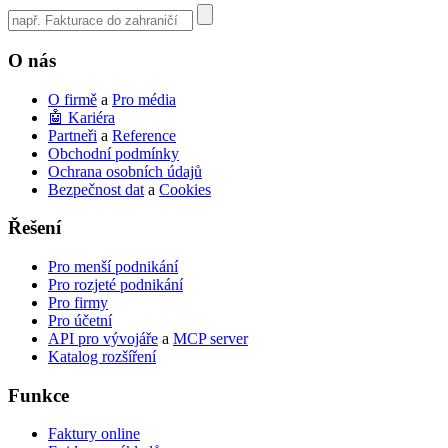
Use
the
up
O nás
and
down
O firmě
a
Pro média
arrows
🤖 Kariéra
to
Partneři
a
Reference
select
Obchodní podmínky
a
Ochrana osobních údajů
result.
Bezpečnost dat
a
Cookies
Press
enter
Řešení
to
go
to
Pro menší podnikání
the
Pro rozjeté podnikání
selected
Pro firmy
search
Pro účetní
result.
API pro vývojáře
a
MCP server
Touch
Katalog rozšíření
device
users
Funkce
can
use
Faktury online
touch