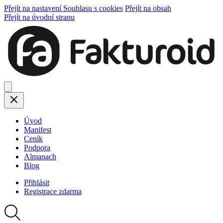
Přejít na nastavení Souhlasu s cookies
Přejít na obsah
Přejít na úvodní stranu
Úvod
Manifest
Ceník
Podpora
Almanach
Blog
Přihlásit
Registrace
zdarma