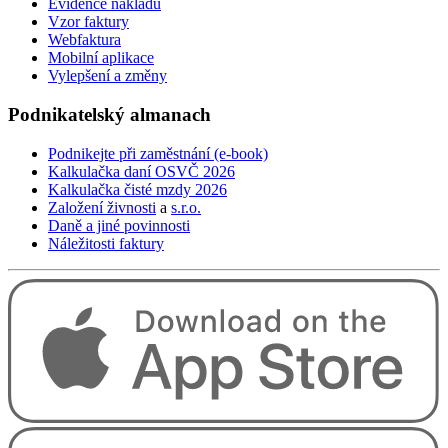
Evidence nákladů
and
Vzor faktury
swipe
Webfaktura
gestures.
Mobilní aplikace
Vylepšení a změny
Podnikatelský
almanach
Podnikejte při zaměstnání (e-book)
Kalkulačka daní OSVČ 2026
Kalkulačka čisté mzdy 2026
Založení živnosti
a
s.r.o.
Daně a jiné povinnosti
Náležitosti faktury