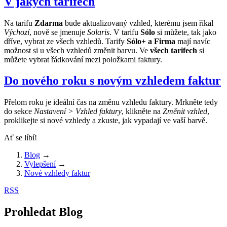
V jakých tarifech
Na tarifu
Zdarma
bude aktualizovaný vzhled, kterému jsem říkal
Výchozí
, nově se jmenuje
Solaris
. V tarifu
Sólo
si můžete, tak jako
dříve, vybrat ze všech vzhledů. Tarify
Sólo+ a Firma
mají navíc
možnost si u všech vzhledů změnit barvu. Ve
všech tarifech
si
můžete vybrat řádkování mezi položkami faktury.
Do nového roku s novým vzhledem faktur
Přelom roku je ideální čas na změnu vzhledu faktury. Mrkněte tedy
do sekce
Nastavení > Vzhled faktury
, klikněte na
Změnit vzhled
,
proklikejte si nové vzhledy a zkuste, jak vypadají ve vaší barvě.
Ať se líbí!
Blog
→
Vylepšení
→
Nové vzhledy faktur
RSS
Prohledat Blog