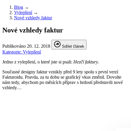
Blog
→
Vylepšení
→
Nové vzhledy faktur
Nové vzhledy faktur
Publikováno
20. 12. 2018
Sdílet článek
Kategorie:
Vylepšení
Jedno z vylepšení, o které jste si psali:
Hezčí faktury
.
Současné designy faktur vznikly před 9 lety spolu s první verzí
Fakturoidu. Pravda, za tu dobu se grafický vkus změnil. Dovolte
nám tedy, abychom po měsících příprav s hrdostí představili nové
vzhledy…