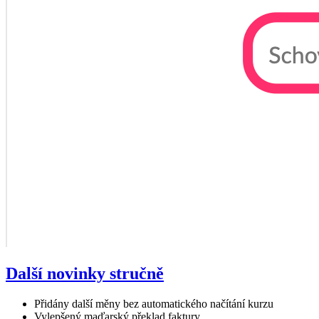
Další novinky stručně
Přidány další měny bez automatického načítání kurzu
Vylepšený maďarský překlad faktury