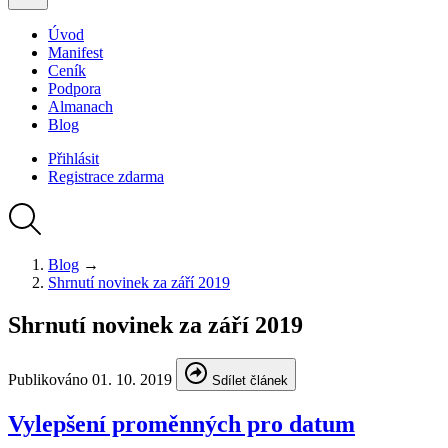
Úvod
Manifest
Ceník
Podpora
Almanach
Blog
Přihlásit
Registrace
zdarma
Blog
→
Shrnutí novinek za září 2019
Shrnutí novinek za září 2019
Publikováno
01. 10. 2019
Sdílet článek
Vylepšení proměnných pro datum