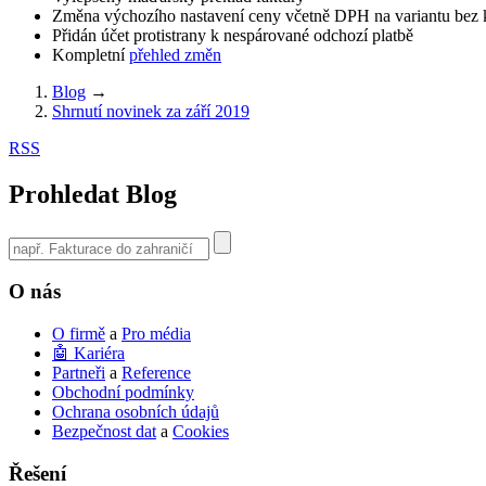
Změna výchozího nastavení ceny včetně DPH na variantu bez k
Přidán účet protistrany k nespárované odchozí platbě
Kompletní
přehled změn
Blog
→
Shrnutí novinek za září 2019
RSS
Prohledat Blog
Use
the
up
O nás
and
down
O firmě
a
Pro média
arrows
🤖 Kariéra
to
Partneři
a
Reference
select
Obchodní podmínky
a
Ochrana osobních údajů
result.
Bezpečnost dat
a
Cookies
Press
enter
Řešení
to