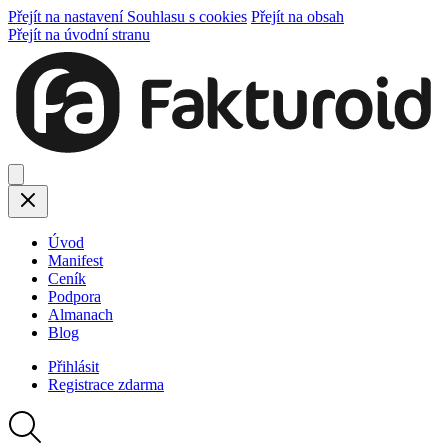
Přejít na nastavení Souhlasu s cookies
Přejít na obsah
Přejít na úvodní stranu
Úvod
Manifest
Ceník
Podpora
Almanach
Blog
Přihlásit
Registrace
zdarma