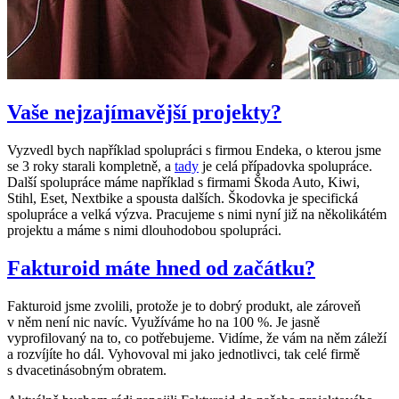
Vaše nejzajímavější projekty?
Vyzvedl bych například spolupráci s firmou Endeka, o kterou jsme
se 3 roky starali kompletně, a
tady
je celá případovka spolupráce.
Další spolupráce máme například s firmami Škoda Auto, Kiwi,
Stihl, Eset, Nextbike a spousta dalších. Škodovka je specifická
spolupráce a velká výzva. Pracujeme s nimi nyní již na několikátém
projektu a máme s nimi dlouhodobou spolupráci.
Fakturoid máte hned od začátku?
Fakturoid jsme zvolili, protože je to dobrý produkt, ale zároveň
v něm není nic navíc. Využíváme ho na 100 %. Je jasně
vyprofilovaný na to, co potřebujeme. Vidíme, že vám na něm záleží
a rozvíjíte ho dál. Vyhovoval mi jako jednotlivci, tak celé firmě
s dvacetinásobným obratem.