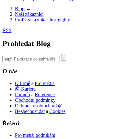
Blog
→
Naši zákazníci
→
Profil zákazníka: Justmighty
RSS
Prohledat Blog
Use
the
up
O nás
and
down
O firmě
a
Pro média
arrows
🤖 Kariéra
to
Partneři
a
Reference
select
Obchodní podmínky
a
Ochrana osobních údajů
result.
Bezpečnost dat
a
Cookies
Press
enter
Řešení
to
go
to
Pro menší podnikání