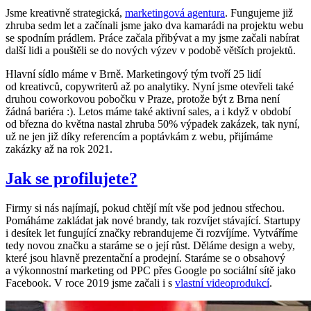
Jsme kreativně strategická,
marketingová agentura
. Fungujeme již
zhruba sedm let a začínali jsme jako dva kamarádi na projektu webu
se spodním prádlem. Práce začala přibývat a my jsme začali nabírat
další lidi a pouštěli se do nových výzev v podobě větších projektů.
Hlavní sídlo máme v Brně. Marketingový tým tvoří 25 lidí
od kreativců, copywriterů až po analytiky. Nyní jsme otevřeli také
druhou coworkovou pobočku v Praze, protože být z Brna není
žádná bariéra :). Letos máme také aktivní sales, a i když v období
od března do května nastal zhruba 50% výpadek zakázek, tak nyní,
už ne jen již díky referencím a poptávkám z webu, přijímáme
zakázky až na rok 2021.
Jak se profilujete?
Firmy si nás najímají, pokud chtějí mít vše pod jednou střechou.
Pomáháme zakládat jak nové brandy, tak rozvíjet stávající. Startupy
i desítek let fungující značky rebrandujeme či rozvíjíme. Vytváříme
tedy novou značku a staráme se o její růst. Děláme design a weby,
které jsou hlavně prezentační a prodejní. Staráme se o obsahový
a výkonnostní marketing od PPC přes Google po sociální sítě jako
Facebook. V roce 2019 jsme začali i s
vlastní videoprodukcí
.