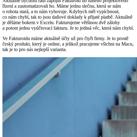
Aktuálně bychom rádi zapojili Fakturoid do našeho projektového
řízení a zautomatizovali ho. Máme jednu slečnu, která se nám
o robota stará, a to nám vyhovuje. Kdybych měl vypíchnout,
co nám chybí, tak to jsou daňové doklady k přijaté platbě. Aktuálně
je děláme bokem v Excelu. Fakturujeme většinou dvě zálohy
a potom jednu vyúčtovací fakturu. Je to jediná věc, která nám chybí.
Ve Fakturoidu máme aktuálně účty už pro čtyři firmy. Je to prostě
český produkt, který je online, a jelikož pracujeme všichni na Macu,
tak je to pro nás nejlepší varianta.