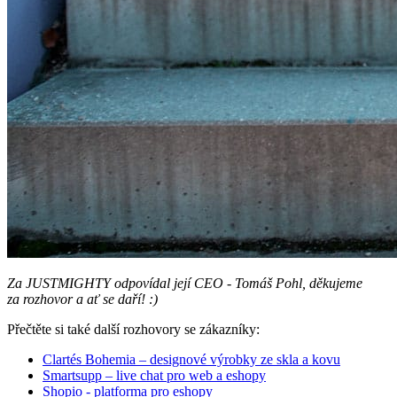
Za JUSTMIGHTY odpovídal její CEO - Tomáš Pohl, děkujeme
za rozhovor a ať se daří! :)
Přečtěte si také další rozhovory se zákazníky:
Clartés Bohemia – designové výrobky ze skla a kovu
Smartsupp – live chat pro web a eshopy
Shopio - platforma pro eshopy