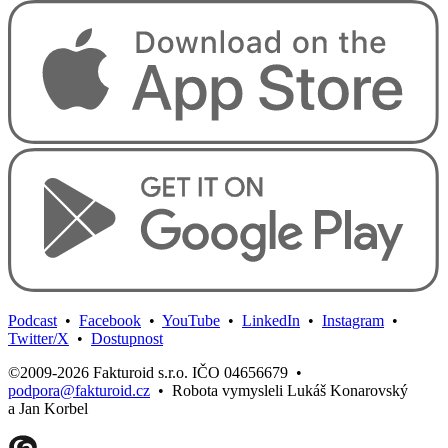
Podcast
•
Facebook
•
YouTube
•
LinkedIn
•
Instagram
•
Twitter/X
•
Dostupnost
©2009-2026 Fakturoid s.r.o. IČO 04656679
•
podpora@fakturoid.cz
•
Robota vymysleli Lukáš Konarovský
a Jan Korbel