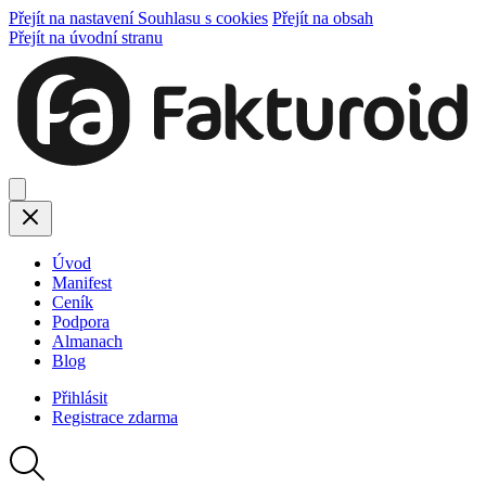
Přejít na nastavení Souhlasu s cookies
Přejít na obsah
Přejít na úvodní stranu
Úvod
Manifest
Ceník
Podpora
Almanach
Blog
Přihlásit
Registrace
zdarma