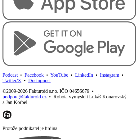
Podcast
•
Facebook
•
YouTube
•
LinkedIn
•
Instagram
•
Twitter/X
•
Dostupnost
©2009-2026 Fakturoid s.r.o. IČO 04656679
•
podpora@fakturoid.cz
•
Robota vymysleli Lukáš Konarovský
a Jan Korbel
Protože podnikatel je hrdina