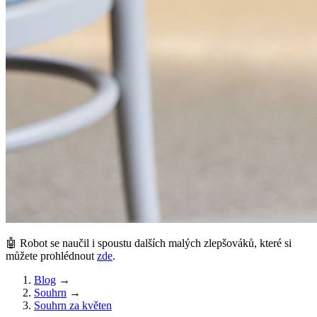
🤖 Robot se naučil i spoustu dalších malých zlepšováků, které si
můžete prohlédnout
zde
.
Blog
→
Souhrn
→
Souhrn za květen