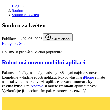
Blog
→
Souhrn
→
Souhrn za květen
Souhrn za květen
Publikováno
02. 06. 2022
Sdílet článek
Kategorie:
Souhrn
Co jsme si pro vás v květnu připravili?
Robot má novou mobilní aplikaci
Faktury, nabídky, náklady, statistiky.. vše nyní najdete v nové
kompletně vyladěné robotí aplikaci. Pokud vlastníte
iPhone
a máte
nainstalovanou starou verzi, aplikace se vám
automaticky
zaktualizuje
. Pro
Android
si musíte
stáhnout
aplikaci
novou
.
Vyzkoušejte ji a nechte nám pak ve storech recenzi. 😜