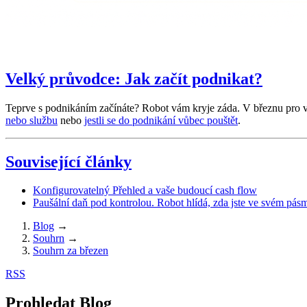
Velký průvodce: Jak začít podnikat?
Teprve s podnikáním začínáte? Robot vám kryje záda. V březnu pro v
nebo službu
nebo
jestli se do podnikání vůbec pouštět
.
Související články
Konfigurovatelný Přehled a vaše budoucí cash flow
Paušální daň pod kontrolou. Robot hlídá, zda jste ve svém pás
Blog
→
Souhrn
→
Souhrn za březen
RSS
Prohledat Blog