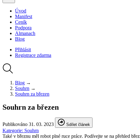
Úvod
Manifest
Ceník
Podpora
Almanach
Blog
Přihlásit
Registrace
zdarma
Blog
→
Souhrn
→
Souhrn za březen
Souhrn za březen
Publikováno
31. 03. 2023
Sdílet článek
Kategorie:
Souhrn
Také v březnu měl robot plné ruce práce. Podívejte se na přehled bře