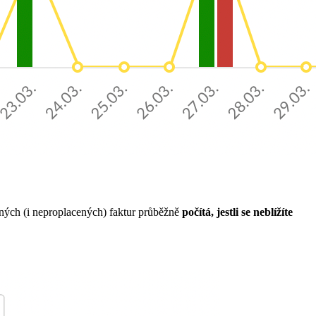
ených (i neproplacených) faktur průběžně
počítá, jestli se neblížíte