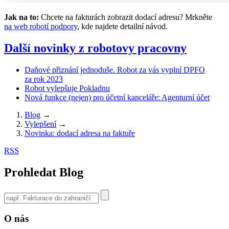
Jak na to:
Chcete na fakturách zobrazit dodací adresu? Mrkněte
na web robotí podpory
, kde najdete detailní návod.
Další novinky z robotovy pracovny
Daňové přiznání jednoduše. Robot za vás vyplní DPFO
za rok 2023
Robot vylepšuje Pokladnu
Nová funkce (nejen) pro účetní kanceláře: Agenturní účet
Blog
→
Vylepšení
→
Novinka: dodací adresa na faktuře
RSS
Prohledat Blog
Use
the
up
O nás
and