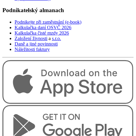
Podnikatelský
almanach
Podnikejte při zaměstnání (e-book)
Kalkulačka daní OSVČ 2026
Kalkulačka čisté mzdy 2026
Založení živnosti
a
s.r.o.
Daně a jiné povinnosti
Náležitosti faktury