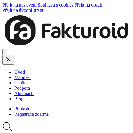
Přejít na nastavení Souhlasu s cookies
Přejít na obsah
Přejít na úvodní stranu
Úvod
Manifest
Ceník
Podpora
Almanach
Blog
Přihlásit
Registrace
zdarma