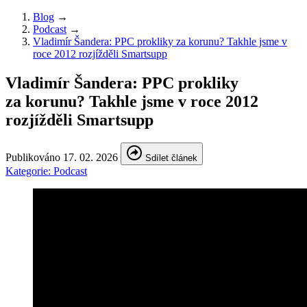
Blog
→
Podcast
→
Vladimír Šandera: PPC prokliky za korunu? Takhle jsme v
roce 2012 rozjížděli Smartsupp
Vladimír Šandera: PPC prokliky
za korunu? Takhle jsme v roce 2012
rozjížděli Smartsupp
Publikováno
17. 02. 2026
Sdílet článek
Kategorie:
Podcast