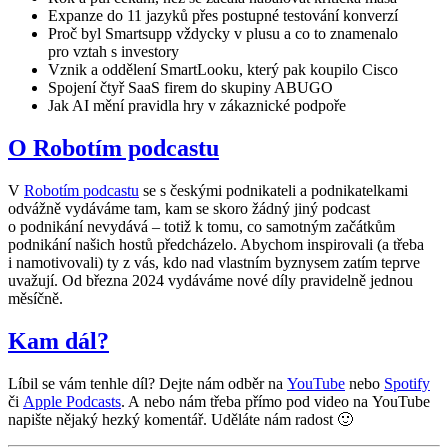
Expanze do 11 jazyků přes postupné testování konverzí
Proč byl Smartsupp vždycky v plusu a co to znamenalo
pro vztah s investory
Vznik a oddělení SmartLooku, který pak koupilo Cisco
Spojení čtyř SaaS firem do skupiny ABUGO
Jak AI mění pravidla hry v zákaznické podpoře
O Robotím podcastu
V
Robotím podcastu
se s českými podnikateli a podnikatelkami
odvážně vydáváme tam, kam se skoro žádný jiný podcast
o podnikání nevydává – totiž k tomu, co samotným začátkům
podnikání našich hostů předcházelo. Abychom inspirovali (a třeba
i namotivovali) ty z vás, kdo nad vlastním byznysem zatím teprve
uvažují. Od března 2024 vydáváme nové díly pravidelně jednou
měsíčně.
Kam dál?
Líbil se vám tenhle díl? Dejte nám odběr na
YouTube
nebo
Spotify
či
Apple Podcasts
. A nebo nám třeba přímo pod video na YouTube
napište nějaký hezký komentář. Uděláte nám radost 🙂