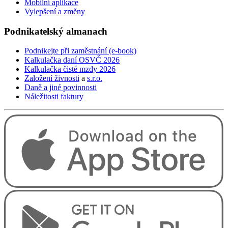
Mobilní aplikace
Vylepšení a změny
Podnikatelský
almanach
Podnikejte při zaměstnání (e-book)
Kalkulačka daní OSVČ 2026
Kalkulačka čisté mzdy 2026
Založení živnosti
a
s.r.o.
Daně a jiné povinnosti
Náležitosti faktury