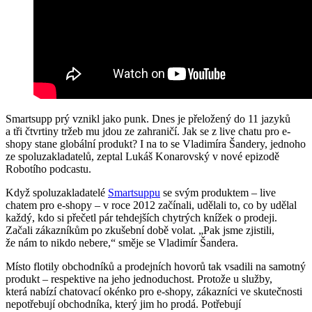
Smartsupp prý vznikl jako punk. Dnes je přeložený do 11 jazyků
a tři čtvrtiny tržeb mu jdou ze zahraničí. Jak se z live chatu pro e-
shopy stane globální produkt? I na to se Vladimíra Šandery, jednoho
ze spoluzakladatelů, zeptal Lukáš Konarovský v nové epizodě
Robotího podcastu.
Když spoluzakladatelé
Smartsuppu
se svým produktem – live
chatem pro e-shopy – v roce 2012 začínali, udělali to, co by udělal
každý, kdo si přečetl pár tehdejších chytrých knížek o prodeji.
Začali zákazníkům po zkušební době volat. „Pak jsme zjistili,
že nám to nikdo nebere,“ směje se Vladimír Šandera.
Místo flotily obchodníků a prodejních hovorů tak vsadili na samotný
produkt – respektive na jeho jednoduchost. Protože u služby,
která nabízí chatovací okénko pro e-shopy, zákazníci ve skutečnosti
nepotřebují obchodníka, který jim ho prodá. Potřebují