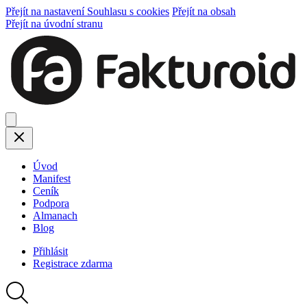
Přejít na nastavení Souhlasu s cookies
Přejít na obsah
Přejít na úvodní stranu
Úvod
Manifest
Ceník
Podpora
Almanach
Blog
Přihlásit
Registrace
zdarma