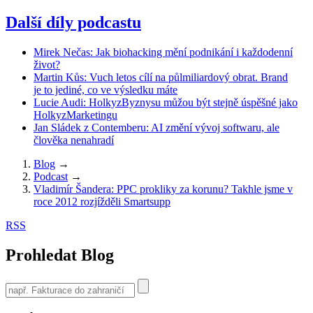
Další díly podcastu
Mirek Nečas: Jak biohacking mění podnikání i každodenní
život?
Martin Kůs: Vuch letos cílí na půlmiliardový obrat. Brand
je to jediné, co ve výsledku máte
Lucie Audi: HolkyzByznysu můžou být stejně úspěšné jako
HolkyzMarketingu
Jan Sládek z Contemberu: AI změní vývoj softwaru, ale
člověka nenahradí
Blog
→
Podcast
→
Vladimír Šandera: PPC prokliky za korunu? Takhle jsme v
roce 2012 rozjížděli Smartsupp
RSS
Prohledat Blog
Use
the
up