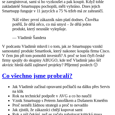
se zaregistrovat, sami si ho vyzkoušet a pak koupit. Když tohle
zakladatelé Smartsuppu pochopili, měli vyhráno. Dnes jejich
Smartsupp funguje v 11 jazycích a 75 % tržeb má ze zahraničí.
Náš vůbec první zákazník nám platí dodnes. Člověka
potěší, že dělá něco, co má smysl – že dělá jeden
produkt, který neustále vylepšuje.
— Vladimír Šandera
V podcastu Vladimír mluvil i o tom, jak ze Smartsuppu vznikl
samostatný produkt Smartlook, který nakonec koupila firma Cisco.
V čem jim při tom pomohli investoři? A proč se loni čtyři české
firmy spojily do skupiny ABUGO, kde teď Vladimír jako šéf
akvizic hledá další zajímavé projekty? Příjemný poslech 🙂
Co všechno jsme probrali?
Jak Vladimír začínal opravami počítačů na dálku přes Servis
na klik
Rok na technické podpoře v AVG a co ho naučil
Vznik Smartsupp s Petrem Janošíkem a Dušanem Kmetěm
Proč neměli žádnou strategii a proč to nevadilo
Jak zjistili, že zákazníci chtějí kupovat sami
Rok a půl čekání, než se začala nabalovat kritická masa