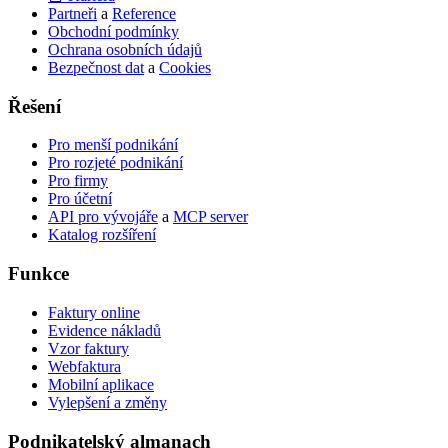
Partneři
a
Reference
Obchodní podmínky
Ochrana osobních údajů
Bezpečnost dat
a
Cookies
Řešení
Pro menší podnikání
Pro rozjeté podnikání
Pro firmy
Pro účetní
API pro vývojáře
a
MCP server
Katalog rozšíření
Funkce
Faktury online
Evidence nákladů
Vzor faktury
Webfaktura
Mobilní aplikace
Vylepšení a změny
Podnikatelský
almanach