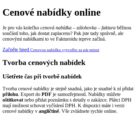
Cenové nabídky online
Je pro vás kolečko
cenová nabídka – zálohovka – faktura
běžnou
součástí toho, jak dostat zaplaceno? Pak jste tady správně, ale
cenovými nabídkami to ve Fakturoidu teprve začíná.
Začněte hned
Cenovou nabídku vytvoříte za pár minut
Tvorba cenových nabídek
Ušetřete čas při
tvorbě nabídek
Tvorba cenové nabídky je stejně snadná, jako je snadné k ní přidat
přílohu
. Export do
PDF
je samozřejmostí. Nabídky můžete
oštítkovat
nebo přidat poznámku s detaily o zakázce. Plátci DPH
mají možnost schovat vyčíslení DPH. K dispozici máte i verzi
cenové nabídky v
angličtině
. Vše zvládnete rychle online.