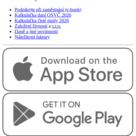
Podnikejte při zaměstnání (e-book)
Kalkulačka daní OSVČ 2026
Kalkulačka čisté mzdy 2026
Založení živnosti
a
s.r.o.
Daně a jiné povinnosti
Náležitosti faktury