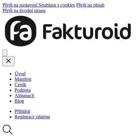
Přejít na nastavení Souhlasu s cookies
Přejít na obsah
Přejít na úvodní stranu
Úvod
Manifest
Ceník
Podpora
Almanach
Blog
Přihlásit
Registrace
zdarma