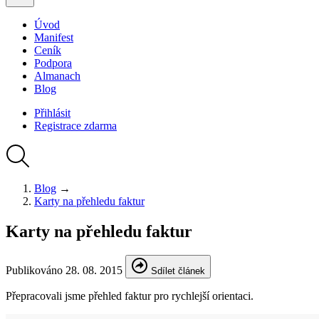
Úvod
Manifest
Ceník
Podpora
Almanach
Blog
Přihlásit
Registrace
zdarma
Blog
→
Karty na přehledu faktur
Karty na přehledu faktur
Publikováno
28. 08. 2015
Sdílet článek
Přepracovali jsme přehled faktur pro rychlejší orientaci.