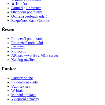
🤖 Kariéra
to
Partneři
a
Reference
select
Obchodní podmínky
a
Ochrana osobních údajů
result.
Bezpečnost dat
a
Cookies
Press
enter
Řešení
to
go
to
Pro menší podnikání
the
Pro rozjeté podnikání
selected
Pro firmy
search
Pro účetní
result.
API pro vývojáře
a
MCP server
Touch
Katalog rozšíření
device
users
Funkce
can
use
Faktury online
touch
Evidence nákladů
and
Vzor faktury
swipe
Webfaktura
gestures.
Mobilní aplikace
Vylepšení a změny