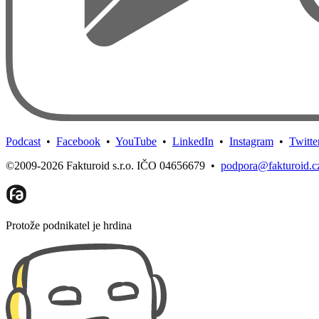
Podcast
•
Facebook
•
YouTube
•
LinkedIn
•
Instagram
•
Twitte
©2009-2026 Fakturoid s.r.o. IČO 04656679
•
podpora@fakturoid.c
Protože podnikatel je hrdina