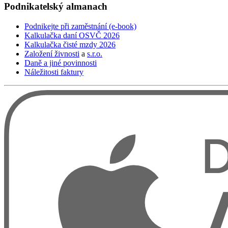
Podnikatelský
almanach
Podnikejte při zaměstnání (e-book)
Kalkulačka daní OSVČ 2026
Kalkulačka čisté mzdy 2026
Založení živnosti
a
s.r.o.
Daně a jiné povinnosti
Náležitosti faktury