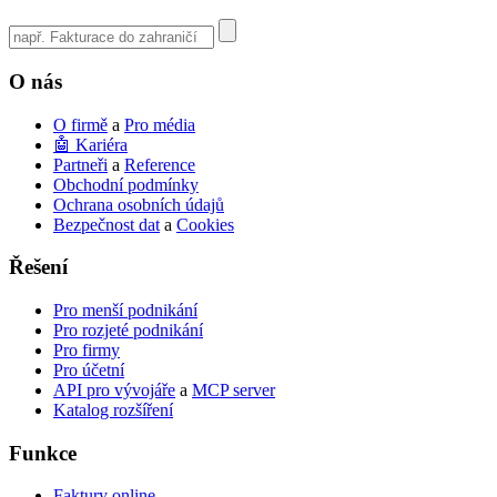
Use
the
up
O nás
and
down
O firmě
a
Pro média
arrows
🤖 Kariéra
to
Partneři
a
Reference
select
Obchodní podmínky
a
Ochrana osobních údajů
result.
Bezpečnost dat
a
Cookies
Press
enter
Řešení
to
go
to
Pro menší podnikání
the
Pro rozjeté podnikání
selected
Pro firmy
search
Pro účetní
result.
API pro vývojáře
a
MCP server
Touch
Katalog rozšíření
device
users
Funkce
can
use
Faktury online