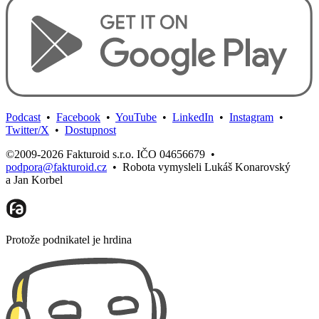
Podcast
•
Facebook
•
YouTube
•
LinkedIn
•
Instagram
•
Twitter/X
•
Dostupnost
©2009-2026 Fakturoid s.r.o. IČO 04656679
•
podpora@fakturoid.cz
•
Robota vymysleli Lukáš Konarovský
a Jan Korbel
Protože podnikatel je hrdina