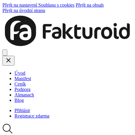
Přejít na nastavení Souhlasu s cookies
Přejít na obsah
Přejít na úvodní stranu
Úvod
Manifest
Ceník
Podpora
Almanach
Blog
Přihlásit
Registrace
zdarma