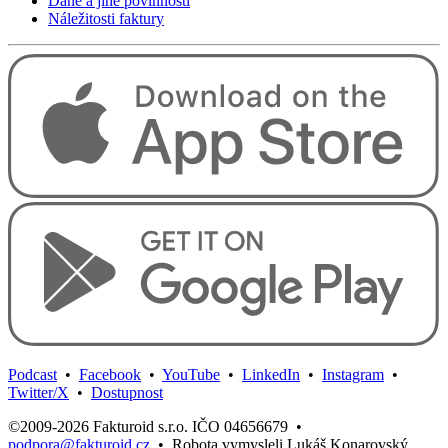
Daně a jiné povinnosti
Náležitosti faktury
Podcast
•
Facebook
•
YouTube
•
LinkedIn
•
Instagram
•
Twitter/X
•
Dostupnost
©2009-2026 Fakturoid s.r.o. IČO 04656679
•
podpora@fakturoid.cz
•
Robota vymysleli Lukáš Konarovský