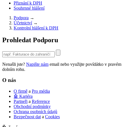
Přiznání k DPH
Souhrnné hlášení
Podpora
→
Účetnictví
→
Kontrolní hlášení k DPH
Prohledat Podporu
Use
the
up
Nenašli jste?
Napište nám
email nebo využijte povídátko v pravém
and
dolním rohu.
down
arrows
O nás
to
select
O firmě
a
Pro média
a
🤖 Kariéra
result.
Partneři
a
Reference
Press
Obchodní podmínky
enter
Ochrana osobních údajů
to
Bezpečnost dat
a
Cookies
go
to