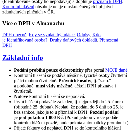
(Identifikované osoby ho nepodávají) a doplňuje
přiznání k DPH
.
Kontrolní hlášení
obsahuje údaje o uskutečněných i přijatých
zdanitelných plněních v ČR.
Více o DPH v Almanachu
DPH obecně
,
Kdy se vyplatí být plátce
,
Odpisy
,
Kdo
je Identifikovaná osoba?
,
Druhy daňových dokladů
,
Přenesená
DPH
Základní info
Podání probíhá pouze elektronicky
přes portál
MOJE daně
.
Kontrolní hlášení se podává měsíčně, fyzické osoby čtvrtletní
plátci mohou čtvrtletně.
Právnické osoby
, tj. "s.r.o."
a podobně,
musí vždy měsíčně
, ačkoli DPH přiznávají
čtvrtletně.
Nulové
kontrolní hlášení se nepodává.
První hlášení podáváte za leden, tj. nejpozději do 25. února
(případně 25. dubna). Neplatí, že podání do 5 dnů po 25. je
bez sankce, jako je to u přiznání k DPH.
Pozdní podání
je pod pokutou 1 000 Kč.
(Pokud jednou v roce podáte
kontrolní hlášení pozdě, bude pokuta automaticky prominuta.)
Přijaté faktury od neplátců DPH se do kontrolního hlášení