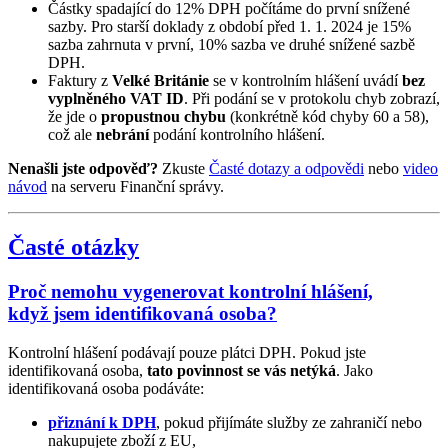
Částky spadající do 12% DPH počítáme do první snížené
sazby. Pro starší doklady z období před 1. 1. 2024 je 15%
sazba zahrnuta v první, 10% sazba ve druhé snížené sazbě
DPH.
Faktury z
Velké Británie
se v kontrolním hlášení uvádí
bez
vyplněného VAT ID
. Při podání se v protokolu chyb zobrazí,
že jde o
propustnou chybu
(konkrétně kód chyby 60 a 58),
což ale
nebrání
podání kontrolního hlášení.
Nenašli jste odpověď?
Zkuste
Časté dotazy a odpovědi
nebo
video
návod
na serveru Finanční správy.
Časté otázky
Proč nemohu vygenerovat kontrolní hlášení,
když jsem identifikovaná osoba?
Kontrolní hlášení podávají pouze plátci DPH. Pokud jste
identifikovaná osoba,
tato povinnost se vás netýká
. Jako
identifikovaná osoba podáváte:
přiznání k DPH
, pokud přijímáte služby ze zahraničí nebo
nakupujete zboží z EU,