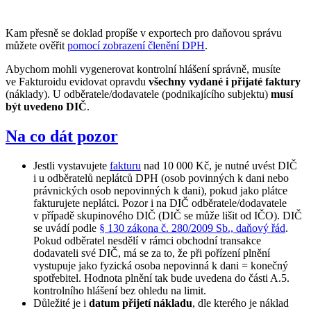
Kam přesně se doklad propíše v exportech pro daňovou správu
můžete ověřit
pomocí zobrazení členění DPH
.
Abychom mohli vygenerovat kontrolní hlášení správně, musíte
ve Fakturoidu evidovat opravdu
všechny vydané i přijaté faktury
(náklady). U odběratele/dodavatele (podnikajícího subjektu)
musí
být uvedeno DIČ
.
Na co dát pozor
Jestli vystavujete
fakturu
nad 10 000 Kč, je nutné uvést DIČ
i u odběratelů neplátců DPH (osob povinných k dani nebo
právnických osob nepovinných k dani), pokud jako plátce
fakturujete neplátci. Pozor i na DIČ odběratele/dodavatele
v případě skupinového DIČ (DIČ se může lišit od IČO). DIČ
se uvádí podle
§ 130 zákona č. 280/2009 Sb., daňový řád
.
Pokud odběratel nesdělí v rámci obchodní transakce
dodavateli své DIČ, má se za to, že při pořízení plnění
vystupuje jako fyzická osoba nepovinná k dani = konečný
spotřebitel. Hodnota plnění tak bude uvedena do části A.5.
kontrolního hlášení bez ohledu na limit.
Důležité je i
datum přijetí nákladu
, dle kterého je náklad