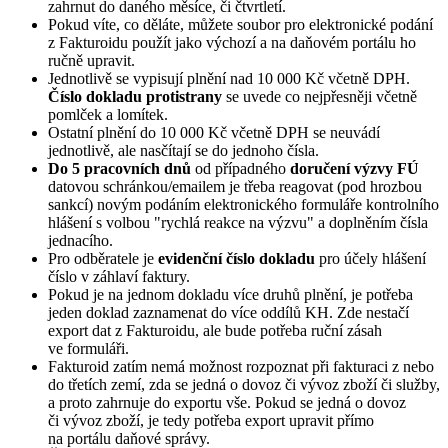
zahrnut do daného měsíce, či čtvrtletí.
Pokud víte, co děláte, můžete soubor pro elektronické podání
z Fakturoidu použít jako výchozí a na daňovém portálu ho
ručně upravit.
Jednotlivě se vypisují plnění nad 10 000 Kč včetně DPH.
Číslo dokladu protistrany
se uvede co nejpřesněji včetně
pomlček a lomítek.
Ostatní plnění do 10 000 Kč včetně DPH se neuvádí
jednotlivě, ale nasčítají se do jednoho čísla.
Do 5 pracovních dnů
od případného
doručení výzvy FÚ
datovou schránkou/emailem je třeba reagovat (pod hrozbou
sankcí) novým podáním elektronického formuláře kontrolního
hlášení s volbou "rychlá reakce na výzvu" a doplněním čísla
jednacího.
Pro odběratele je
evidenční číslo dokladu
pro účely hlášení
číslo v záhlaví faktury.
Pokud je na jednom dokladu více druhů plnění, je potřeba
jeden doklad zaznamenat do více oddílů KH. Zde nestačí
export dat z Fakturoidu, ale bude potřeba ruční zásah
ve formuláři.
Fakturoid zatím nemá možnost rozpoznat při fakturaci z nebo
do třetích zemí, zda se jedná o dovoz či vývoz zboží či služby,
a proto zahrnuje do exportu vše. Pokud se jedná o dovoz
či vývoz zboží, je tedy potřeba export upravit přímo
na portálu daňové správy.