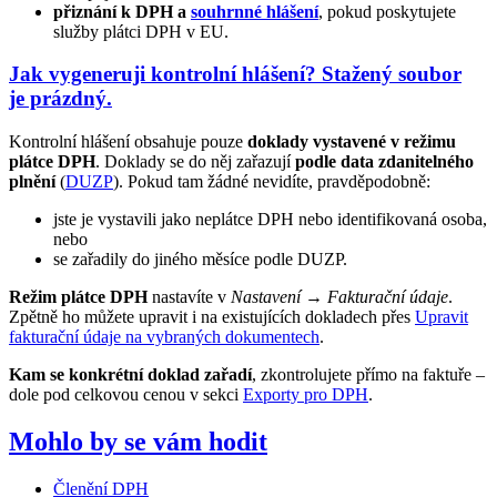
přiznání k DPH a
souhrnné hlášení
, pokud poskytujete
služby plátci DPH v EU.
Jak vygeneruji kontrolní hlášení? Stažený soubor
je prázdný.
Kontrolní hlášení obsahuje pouze
doklady vystavené v režimu
plátce DPH
. Doklady se do něj zařazují
podle data zdanitelného
plnění
(
DUZP
). Pokud tam žádné nevidíte, pravděpodobně:
jste je vystavili jako neplátce DPH nebo identifikovaná osoba,
nebo
se zařadily do jiného měsíce podle DUZP.
Režim plátce DPH
nastavíte v
Nastavení → Fakturační údaje
.
Zpětně ho můžete upravit i na existujících dokladech přes
Upravit
fakturační údaje na vybraných dokumentech
.
Kam se konkrétní doklad zařadí
, zkontrolujete přímo na faktuře –
dole pod celkovou cenou v sekci
Exporty pro DPH
.
Mohlo by se vám hodit
Členění DPH