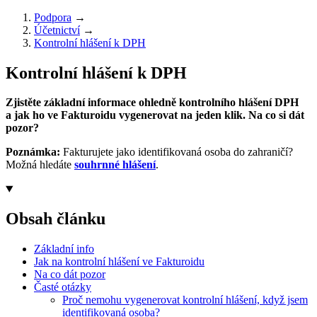
Podpora
→
Účetnictví
→
Kontrolní hlášení k DPH
Kontrolní hlášení k DPH
Zjistěte základní informace ohledně kontrolního hlášení DPH
a jak ho ve Fakturoidu vygenerovat na jeden klik. Na co si dát
pozor?
Poznámka:
Fakturujete jako identifikovaná osoba do zahraničí?
Možná hledáte
souhrnné hlášení
.
Obsah článku
Základní info
Jak na kontrolní hlášení ve Fakturoidu
Na co dát pozor
Časté otázky
Proč nemohu vygenerovat kontrolní hlášení, když jsem
identifikovaná osoba?