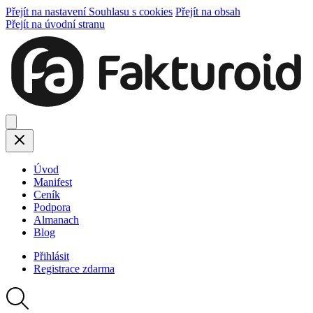
Přejít na nastavení Souhlasu s cookies
Přejít na obsah
Přejít na úvodní stranu
Úvod
Manifest
Ceník
Podpora
Almanach
Blog
Přihlásit
Registrace
zdarma