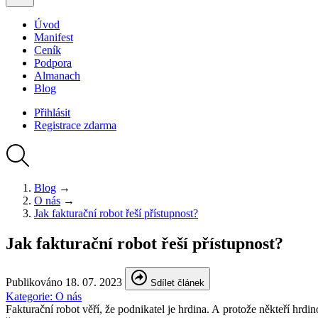
Úvod
Manifest
Ceník
Podpora
Almanach
Blog
Přihlásit
Registrace
zdarma
Blog
→
O nás
→
Jak fakturační robot řeší přístupnost?
Jak fakturační robot řeší přístupnost?
Publikováno
18. 07. 2023
Sdílet článek
Kategorie:
O nás
Fakturační robot věří, že podnikatel je hrdina. A protože někteří hrdin