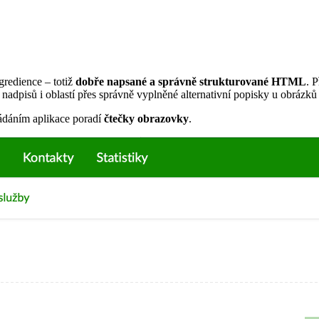
gredience – totiž
dobře napsané a správně strukturované HTML
. 
adpisů i oblastí přes správně vyplněné alternativní popisky u obráz
ládáním aplikace poradí
čtečky obrazovky
.