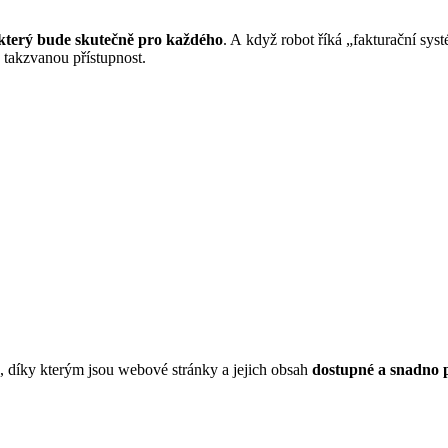
 který bude skutečně pro každého
. A když robot říká „fakturační sy
a takzvanou přístupnost.
, díky kterým jsou webové stránky a jejich obsah
dostupné a snadno p