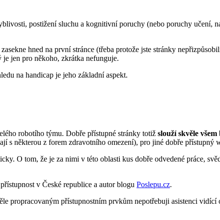
hyblivosti, postižení sluchu a kognitivní poruchy (nebo poruchy učení, n
sekne hned na první stránce (třeba protože jste stránky nepřizpůsobil
 je jen pro někoho, zkrátka nefunguje.
ledu na handicap je jeho základní aspekt.
elého robotího týmu. Dobře přístupné stránky totiž
slouží skvěle všem 
ají s některou z forem zdravotního omezení), pro jiné dobře přístupn
cky. O tom, že je za nimi v této oblasti kus dobře odvedené práce, svědč
přístupnost v České republice a autor blogu
Poslepu.cz
.
ěle propracovaným přístupnostním prvkům nepotřebuji asistenci vidící 