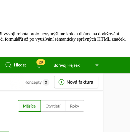
Při vývoji robota proto nevymýšlíme kolo a dbáme na dodržování
ků či formulářů až po využívání sémanticky správných HTML značek.