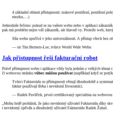
4 základní oblasti přístupnosti: zrakové postižení, postižení po
mozku,…)
Jednoduše řečeno: pokud se na vašem webu nebo v aplikaci zákazník za
pak má problém nejen váš zákazník, ale hlavně vy. Protože web, který
Síla webu spočívá v jeho univerzálnosti. A přístup všech bez oh
— sir Tim Berners-Lee, tvůrce World Wide Webu
Jak přístupnost řeší fakturační robot
Právě přístupnost webu i aplikace vždy byla jedním z velkých témat c
či webovou stránku
vůbec můžou používat
(například když se potýk
Tvůrci Fakturoidu se přístupnosti věnují dlouhodobě a systemati
faktur používají třeba i nevidomí živnostníci.
— Radek Pavlíček, první certifikovaný specialista na webovou 
„Mohu hrdě prohlásit, že jako nevidomý uživatel Fakturoidu díky skv
i nevidomý zpěvák a dlouholetý uživatel Fakturoidu Radek Žalud.