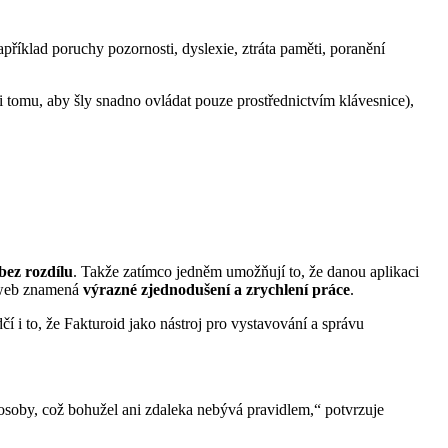
apříklad poruchy pozornosti, dyslexie, ztráta paměti, poranění
i tomu, aby šly snadno ovládat pouze prostřednictvím klávesnice),
bez rozdílu
. Takže zatímco jedněm umožňují to, že danou aplikaci
ý web znamená
výrazné zjednodušení a zrychlení práce
.
í i to, že Fakturoid jako nástroj pro vystavování a správu
osoby, což bohužel ani zdaleka nebývá pravidlem,“ potvrzuje