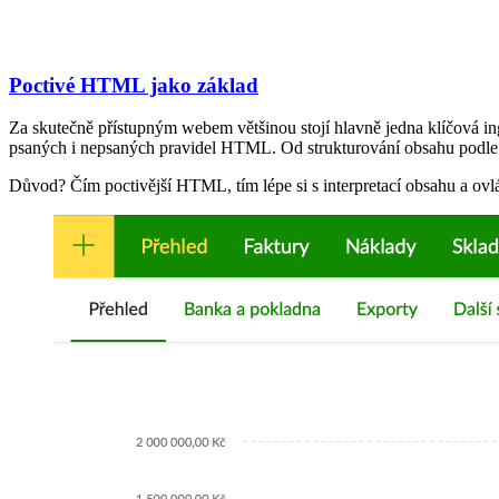
Poctivé HTML jako základ
Za skutečně přístupným webem většinou stojí hlavně jedna klíčová in
psaných i nepsaných pravidel HTML. Od strukturování obsahu podle n
Důvod? Čím poctivější HTML, tím lépe si s interpretací obsahu a ov