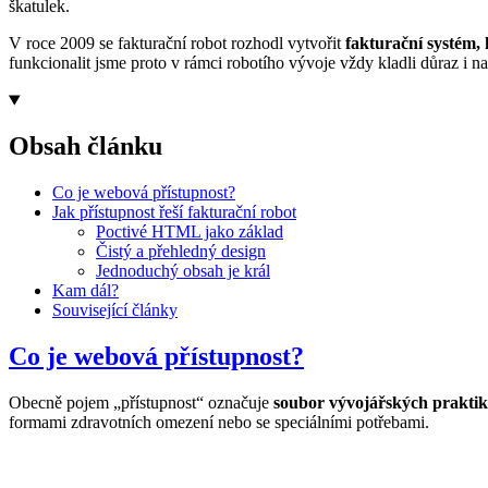
škatulek.
V roce 2009 se fakturační robot rozhodl vytvořit
fakturační systém,
funkcionalit jsme proto v rámci robotího vývoje vždy kladli důraz i n
Obsah článku
Co je webová přístupnost?
Jak přístupnost řeší fakturační robot
Poctivé HTML jako základ
Čistý a přehledný design
Jednoduchý obsah je král
Kam dál?
Související články
Co je webová přístupnost?
Obecně pojem „přístupnost“ označuje
soubor vývojářských praktik
formami zdravotních omezení nebo se speciálními potřebami.