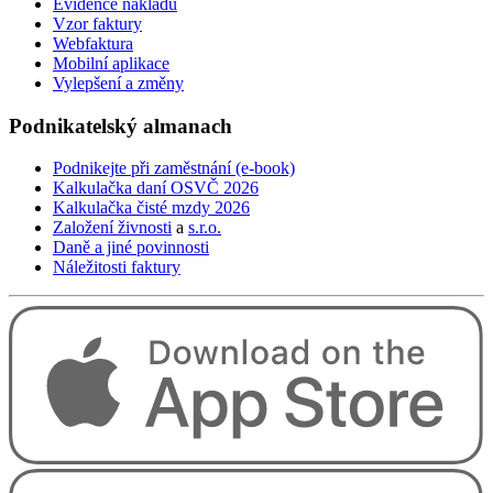
Evidence nákladů
and
Vzor faktury
swipe
Webfaktura
gestures.
Mobilní aplikace
Vylepšení a změny
Podnikatelský
almanach
Podnikejte při zaměstnání (e-book)
Kalkulačka daní OSVČ 2026
Kalkulačka čisté mzdy 2026
Založení živnosti
a
s.r.o.
Daně a jiné povinnosti
Náležitosti faktury