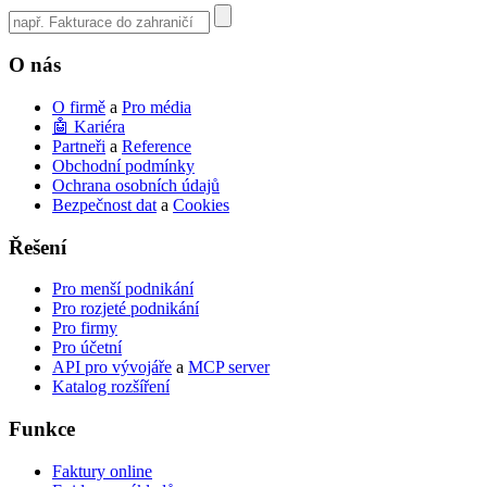
Use
the
up
O nás
and
down
O firmě
a
Pro média
arrows
🤖 Kariéra
to
Partneři
a
Reference
select
Obchodní podmínky
a
Ochrana osobních údajů
result.
Bezpečnost dat
a
Cookies
Press
enter
Řešení
to
go
to
Pro menší podnikání
the
Pro rozjeté podnikání
selected
Pro firmy
search
Pro účetní
result.
API pro vývojáře
a
MCP server
Touch
Katalog rozšíření
device
users
Funkce
can
use
Faktury online
touch