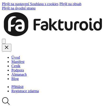
Přejít na nastavení Souhlasu s cookies
Přejít na obsah
Přejít na úvodní stranu
Úvod
Manifest
Ceník
Podpora
Almanach
Blog
Přihlásit
Registrace
zdarma