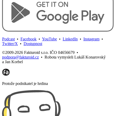
Podcast
•
Facebook
•
YouTube
•
LinkedIn
•
Instagram
•
Twitter/X
•
Dostupnost
©2009-2026 Fakturoid s.r.o. IČO 04656679
•
podpora@fakturoid.cz
•
Robota vymysleli Lukáš Konarovský
a Jan Korbel
Protože podnikatel je hrdina