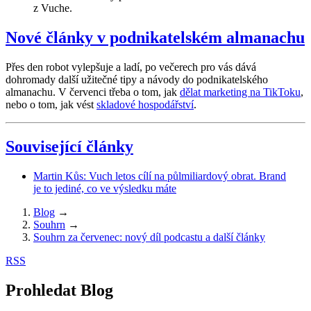
z Vuche.
Nové články v podnikatelském almanachu
Přes den robot vylepšuje a ladí, po večerech pro vás dává
dohromady další užitečné tipy a návody do podnikatelského
almanachu. V červenci třeba o tom, jak
dělat marketing na TikToku
,
nebo o tom, jak vést
skladové hospodářství
.
Související články
Martin Kůs: Vuch letos cílí na půlmiliardový obrat. Brand
je to jediné, co ve výsledku máte
Blog
→
Souhrn
→
Souhrn za červenec: nový díl podcastu a další články
RSS
Prohledat Blog