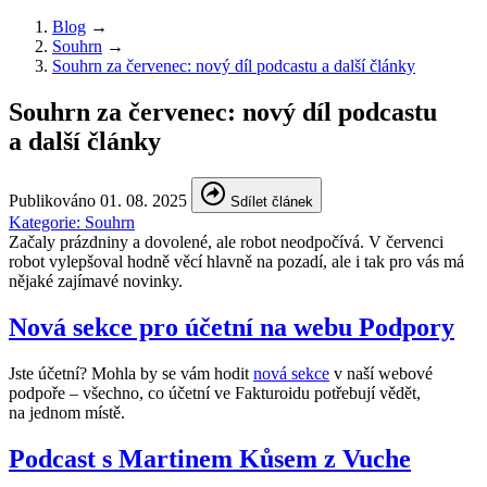
Blog
→
Souhrn
→
Souhrn za červenec: nový díl podcastu a další články
Souhrn za červenec: nový díl podcastu
a další články
Publikováno
01. 08. 2025
Sdílet článek
Kategorie:
Souhrn
Začaly prázdniny a dovolené, ale robot neodpočívá. V červenci
robot vylepšoval hodně věcí hlavně na pozadí, ale i tak pro vás má
nějaké zajímavé novinky.
Nová sekce pro účetní na webu Podpory
Jste účetní? Mohla by se vám hodit
nová sekce
v naší webové
podpoře – všechno, co účetní ve Fakturoidu potřebují vědět,
na jednom místě.
Podcast s Martinem Kůsem z Vuche