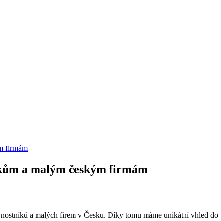
ým firmám
tníkům a malým českým firmám
ivnostníků a malých firem v Česku. Díky tomu máme unikátní vhled do 