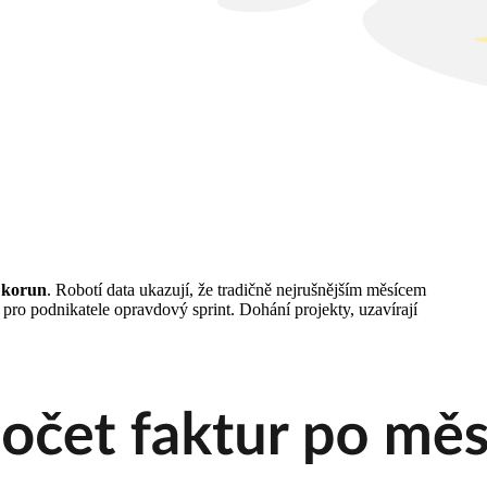
 korun
. Robotí data ukazují, že tradičně nejrušnějším měsícem
pro podnikatele opravdový sprint. Dohání projekty, uzavírají