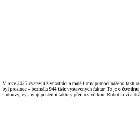
V roce 2025 vystavili živnostníci a malé firmy pomocí našeho faktur
byl prosinec – bezmála
944 tisíc
vystavených faktur. To je
o čtvrtinu 
smlouvy, vystavují poslední faktury před uzávěrkou. Robot to ví a drž