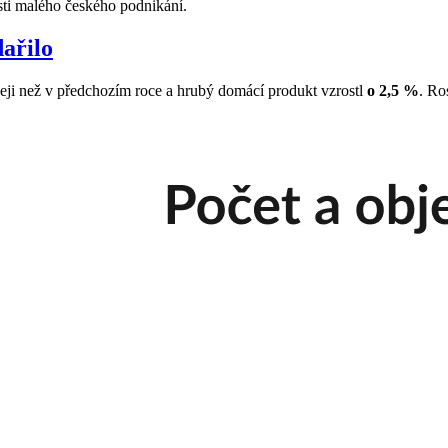
sti malého českého podnikání.
ařilo
hleji než v předchozím roce a hrubý domácí produkt vzrostl
o 2,5 %
. Ro