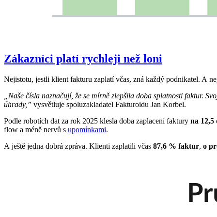
Zákazníci platí rychleji než loni
Nejistotu, jestli klient fakturu zaplatí včas, zná každý podnikatel. A ne
„Naše čísla naznačují, že se mírně zlepšila doba splatnosti faktur. S
úhrady,”
vysvětluje spoluzakladatel Fakturoidu Jan Korbel.
Podle robotích dat za rok 2025 klesla doba zaplacení faktury
na 12,5
flow a méně nervů s
upomínkami
.
A ještě jedna dobrá zpráva. Klienti zaplatili včas
87,6 % faktur
,
o pr