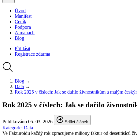
Úvod
Manifest
Ceník
Podpora
Almanach
Blog
Přihlásit
Registrace
zdarma
Blog
→
Data
→
Rok 2025 v číslech: Jak se dařilo živnostníkům a malým česk
Rok 2025 v číslech: Jak se dařilo živnos
Publikováno
05. 03. 2026
Sdílet článek
Kategorie:
Data
Ve Fakturoidu každý rok zpracujeme miliony faktur od desetitisíců ž