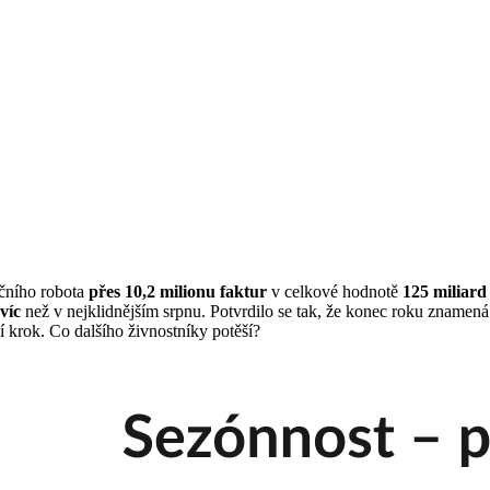
ačního robota
přes 10,2 milionu faktur
v celkové hodnotě
125 miliard
víc
než v nejklidnějším srpnu. Potvrdilo se tak, že konec roku znamená 
í krok. Co dalšího živnostníky potěší?