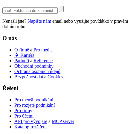
Use
the
up
Nenašli jste?
Napište nám
email nebo využijte povídátko v pravém
and
dolním rohu.
down
arrows
O nás
to
select
O firmě
a
Pro média
a
🤖 Kariéra
result.
Partneři
a
Reference
Press
Obchodní podmínky
enter
Ochrana osobních údajů
to
Bezpečnost dat
a
Cookies
go
to
Řešení
the
selected
search
Pro menší podnikání
result.
Pro rozjeté podnikání
Touch
Pro firmy
device
Pro účetní
users
API pro vývojáře
a
MCP server
can
Katalog rozšíření
use