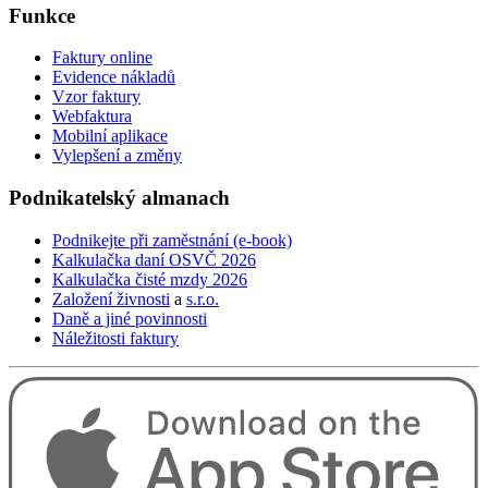
touch
Funkce
and
swipe
Faktury online
gestures.
Evidence nákladů
Vzor faktury
Webfaktura
Mobilní aplikace
Vylepšení a změny
Podnikatelský
almanach
Podnikejte při zaměstnání (e-book)
Kalkulačka daní OSVČ 2026
Kalkulačka čisté mzdy 2026
Založení živnosti
a
s.r.o.
Daně a jiné povinnosti
Náležitosti faktury