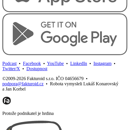
Podcast
•
Facebook
•
YouTube
•
LinkedIn
•
Instagram
•
Twitter/X
•
Dostupnost
©2009-2026 Fakturoid s.r.o. IČO 04656679
•
podpora@fakturoid.cz
•
Robota vymysleli Lukáš Konarovský
a Jan Korbel
Protože podnikatel je hrdina