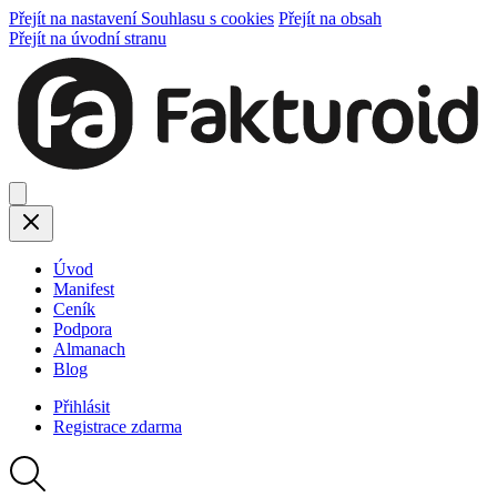
Přejít na nastavení Souhlasu s cookies
Přejít na obsah
Přejít na úvodní stranu
Úvod
Manifest
Ceník
Podpora
Almanach
Blog
Přihlásit
Registrace
zdarma