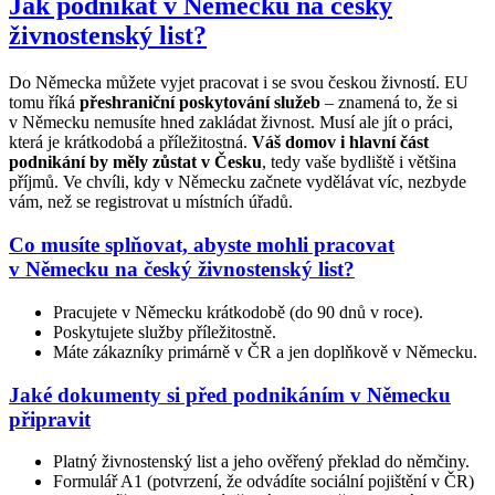
Jak podnikat v Německu na český
živnostenský list?
Do Německa můžete vyjet pracovat i se svou českou živností. EU
tomu říká
přeshraniční poskytování služeb
– znamená to, že si
v Německu nemusíte hned zakládat živnost. Musí ale jít o práci,
která je krátkodobá a příležitostná.
Váš domov i hlavní část
podnikání by měly zůstat v Česku
, tedy vaše bydliště i většina
příjmů. Ve chvíli, kdy v Německu začnete vydělávat víc, nezbyde
vám, než se registrovat u místních úřadů.
Co musíte splňovat, abyste mohli pracovat
v Německu na český živnostenský list?
Pracujete v Německu krátkodobě (do 90 dnů v roce).
Poskytujete služby příležitostně.
Máte zákazníky primárně v ČR a jen doplňkově v Německu.
Jaké dokumenty si před podnikáním v Německu
připravit
Platný živnostenský list a jeho ověřený překlad do němčiny.
Formulář A1 (potvrzení, že odvádíte sociální pojištění v ČR)