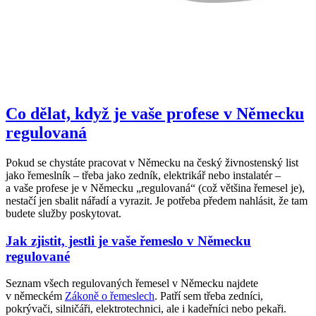
Co dělat, když je vaše profese v Německu
regulovaná
Pokud se chystáte pracovat v Německu na český živnostenský list
jako řemeslník – třeba jako zedník, elektrikář nebo instalatér –
a vaše profese je v Německu „regulovaná“ (což většina řemesel je),
nestačí jen sbalit nářadí a vyrazit. Je potřeba předem nahlásit, že tam
budete služby poskytovat.
Jak zjistit, jestli je vaše řemeslo v Německu
regulované
Seznam všech regulovaných řemesel v Německu najdete
v německém
Zákoně o řemeslech
. Patří sem třeba zedníci,
pokrývači, silničáři, elektrotechnici, ale i kadeřníci nebo pekaři.