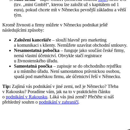
(tzv. „mini GmbH“, kterou lze založit už s kapitálem od 1
eura), pokud chcete mít v Německu pevnější základnu a větší
tým.
Kromě živnosti a firmy můžete v Německu podnikat ještě
následujícími způsoby:
Založení kanceláře
– slouží hlavně pro marketing
a komunikaci s klienty. Nemůžete uzavírat obchodní smlouvy.
Nesamostatná pobočka
– funguje jako součást české firmy,
nemá vlastní účetnictví. Obvykle stačí registrace
u živnostenského úřadu.
Samostatná poočka
– zapisuje se do obchodního rejstříku
a u místního úřadu. Není samostatnou právnickou osobou,
spadá pod mateřskou firmu, ale účetnictví řeší v Německu.
Tip:
Zajímá vás podnikání v jiné zemi, než je Německo? Třeba
v Rakousku? Poradíme vám, jak na to v praktickém článku
o
podnikání v Rakousku
. Láká vás jiná země? Přečtěte si náš
přehledný souhrn o
podnikání v zahraničí
.