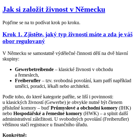
Jak si založit živnost v Německu
Pojďme se na to podívat krok po kroku.
Krok 1. Zjistěte, jaký typ živnosti máte a zda je váš
obor regulovaný
V Německu se samostatně výdělečné činnosti dělí na dvě hlavní
skupiny:
Gewerbetreibende
– klasické živnosti v obchodu
a řemeslech,
Freiberufler
– tzv. svobodná povolání, kam patří například
umělci, poradci, lékaři nebo architekti.
Podle toho, do které kategorie patříte, se liší i povinnosti:
u klasických živností (Gewerbe) je obvykle nutné být členem
příslušné komory – buď
Průmyslové a obchodní komory
(IHK)
nebo
Hospodářské a řemeslné komory
(HWK) – a splnit další
administrativní záležitosti. U svobodných povolání (Freiberufler)
většinou stačí registrace u finančního úřadu.
Konkrétně: