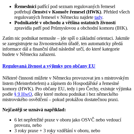
Řemeslníci
patřící pod seznam regulovaných řemesel
potřebují
členství v Komoře řemesel (HWK)
. Přehled všech
regulovaných řemesel v Německu najdete
tady
.
Podnikatelé v obchodu a většina ostatních živností
zpravidla patří pod Průmyslovou a obchodní komoru (IHK).
Zatím nic podnikat nemusíte – jde spíš o základní orientaci. Jakmile
se zaregistrujete na živnostenském úřadě, ten automaticky předá
informace dál a finanční úřad následně určí, do které kategorie
budete v Německu zařazeni.
Regulovaná živnost a výjimky pro občany EU
Některé činnosti můžete v Německu provozovat jen s mistrovským
listem (Meisterbriefem) a zápisem do Hospodářské a řemeslné
komory (HWK). Pro občany EU, tedy i pro Čechy, existuje výjimka
podle
§ 9 HwO
, díky které mohou podnikat i bez německého
mistrovského osvědčení – pokud prokážou dostatečnou praxi.
Nejčastěji se uznává například:
6 let nepřetržité praxe v oboru jako OSVČ nebo vedoucí
provozu, nebo
3 roky praxe + 3 roky vzdělání v oboru, nebo