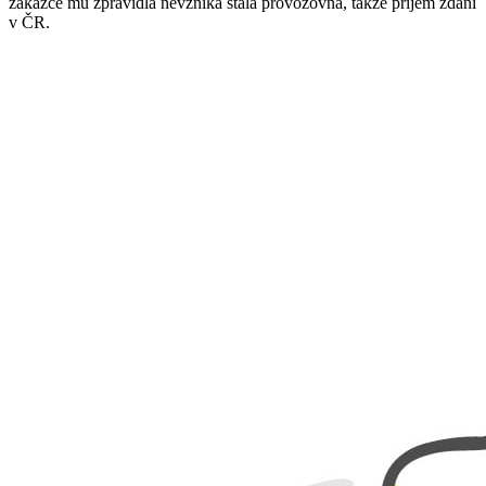
zakázce mu zpravidla nevzniká stálá provozovna, takže příjem zdaní
v ČR.