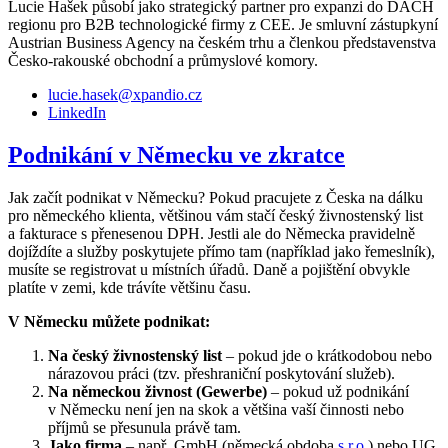
Lucie Hašek působí jako strategický partner pro expanzi do DACH
regionu pro B2B technologické firmy z CEE. Je smluvní zástupkyní
Austrian Business Agency na českém trhu a členkou představenstva
Česko-rakouské obchodní a průmyslové komory.
lucie.hasek@xpandio.cz
LinkedIn
Podnikání v Německu ve zkratce
Jak začít podnikat v Německu? Pokud pracujete z Česka na dálku
pro německého klienta, většinou vám stačí český živnostenský list
a fakturace s přenesenou DPH. Jestli ale do Německa pravidelně
dojíždíte a služby poskytujete přímo tam (například jako řemeslník),
musíte se registrovat u místních úřadů. Daně a pojištění obvykle
platíte v zemi, kde trávíte většinu času.
V Německu můžete podnikat:
Na český živnostenský list
– pokud jde o krátkodobou nebo
nárazovou práci (tzv. přeshraniční poskytování služeb).
Na německou živnost (Gewerbe)
– pokud už podnikání
v Německu není jen na skok a většina vaší činnosti nebo
příjmů se přesunula právě tam.
Jako firma
– např. GmbH (německá obdoba
s.r.o.
) nebo UG