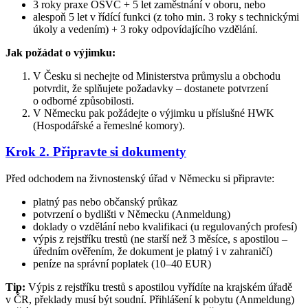
3 roky praxe OSVČ + 5 let zaměstnání v oboru, nebo
alespoň 5 let v řídící funkci (z toho min. 3 roky s technickými
úkoly a vedením) + 3 roky odpovídajícího vzdělání.
Jak požádat o výjimku:
V Česku si nechejte od Ministerstva průmyslu a obchodu
potvrdit, že splňujete požadavky – dostanete potvrzení
o odborné způsobilosti.
V Německu pak požádejte o výjimku u příslušné HWK
(Hospodářské a řemeslné komory).
Krok 2. Připravte si dokumenty
Před odchodem na živnostenský úřad v Německu si připravte:
platný pas nebo občanský průkaz
potvrzení o bydlišti v Německu (Anmeldung)
doklady o vzdělání nebo kvalifikaci (u regulovaných profesí)
výpis z rejstříku trestů (ne starší než 3 měsíce, s apostilou –
úředním ověřením, že dokument je platný i v zahraničí)
peníze na správní poplatek (10–40 EUR)
Tip:
Výpis z rejstříku trestů s apostilou vyřídíte na krajském úřadě
v ČR, překlady musí být soudní. Přihlášení k pobytu (Anmeldung)