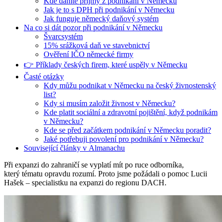
Kde daníte příjmy z podnikání v Německu
Jak je to s DPH při podnikání v Německu
Jak funguje německý daňový systém
Na co si dát pozor při podnikání v Německu
Švarcsystém
15% srážková daň ve stavebnictví
Ověření IČO německé firmy
👉 Příklady českých firem, které uspěly v Německu
Časté otázky
Kdy můžu podnikat v Německu na český živnostenský
list?
Kdy si musím založit živnost v Německu?
Kde platit sociální a zdravotní pojištění, když podnikám
v Německu?
Kde se před začátkem podnikání v Německu poradit?
Jaké potřebuji povolení pro podnikání v Německu?
Související články v Almanachu
Při expanzi do zahraničí se vyplatí mít po ruce odborníka,
který tématu opravdu rozumí. Proto jsme požádali o pomoc Lucii
Hašek – specialistku na expanzi do regionu DACH.