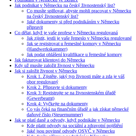
Jak podnikat v Německu na český živnostenský list?
Co musíte splňovat, abyste mohli pracovat v Německu
na český živnostenský list?
Jaké dokumenty si před podnikáním v Německu
připravit
Co dělat, když je vaše profese v Německu regulovaná
Jak zjistit, jestli je vaše řemeslo v Německu regulované
Jak se registrovat u řemeslné komory v Německu
(Handwerkskammer)
Jak podat ohlášení kvalifikace u řemeslné komory
Jak fakturovat klientovi do Německa
Kdy už musíte založit živnost v Německu
Jak si založit živnost v Německu
Krok 1. Zjistěte, jaký typ živnosti máte a zda je váš
obor regulovaný
Krok 2. Připravte si dokumenty
Krok 3: Registrujte se na živnostenském úřadě
(Gewerbeamt)
Krok 4: Vyčkejte na dokumenty
Co vás čeká na finančním úřadě a jak získat německé
daňové číslo (Steuernummer)
Jak se platí daně a odvody, když podnikáte v Německu
Kde platit odvody na sociální a zdravotní pojištění
Jaké jsou povinné odvody OSVČ v Německu