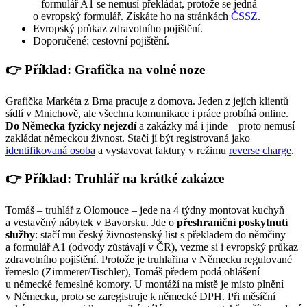
– formulář A1 se nemusí překládat, protože se jedná
o evropský formulář. Získáte ho na stránkách
ČSSZ
.
Evropský průkaz zdravotního pojištění.
Doporučené: cestovní pojištění.
👉 Příklad: Grafička na volné noze
Grafička Markéta z Brna pracuje z domova. Jeden z jejích klientů
sídlí v Mnichově, ale všechna komunikace i práce probíhá online.
Do Německa fyzicky nejezdí
a zakázky má i jinde – proto nemusí
zakládat německou živnost. Stačí jí být registrovaná jako
identifikovaná osoba
a vystavovat faktury v režimu
reverse charge
.
👉 Příklad: Truhlář na krátké zakázce
Tomáš – truhlář z Olomouce – jede na 4 týdny montovat kuchyň
a vestavěný nábytek v Bavorsku. Jde o
přeshraniční poskytnutí
služby
: stačí mu český živnostenský list s překladem do němčiny
a formulář A1 (odvody zůstávají v ČR), vezme si i evropský průkaz
zdravotního pojištění. Protože je truhlařina v Německu regulované
řemeslo (Zimmerer/Tischler), Tomáš předem podá ohlášení
u německé řemeslné komory. U montáží na místě je místo plnění
v Německu, proto se zaregistruje k německé DPH. Při měsíční