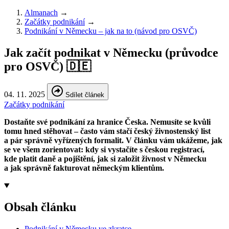
Almanach
→
Začátky podnikání
→
Podnikání v Německu – jak na to (návod pro OSVČ)
Jak začít podnikat v Německu (průvodce
pro OSVČ) 🇩🇪
04. 11. 2025
Sdílet článek
Začátky podnikání
Dostaňte své podnikání za hranice Česka. Nemusíte se kvůli
tomu hned stěhovat – často vám stačí český živnostenský list
a pár správně vyřízených formalit. V článku vám ukážeme, jak
se ve všem zorientovat: kdy si vystačíte s českou registrací,
kde platit daně a pojištění, jak si založit živnost v Německu
a jak správně fakturovat německým klientům.
Obsah článku
Podnikání v Německu ve zkratce