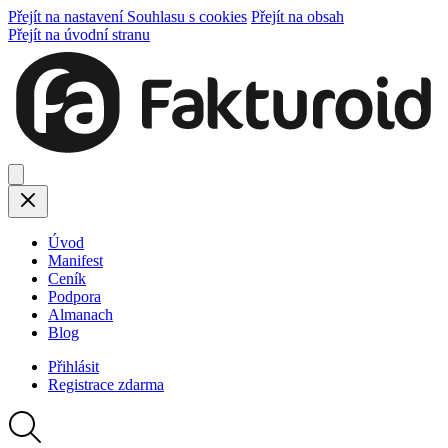
Přejít na nastavení Souhlasu s cookies
Přejít na obsah
Přejít na úvodní stranu
Úvod
Manifest
Ceník
Podpora
Almanach
Blog
Přihlásit
Registrace
zdarma