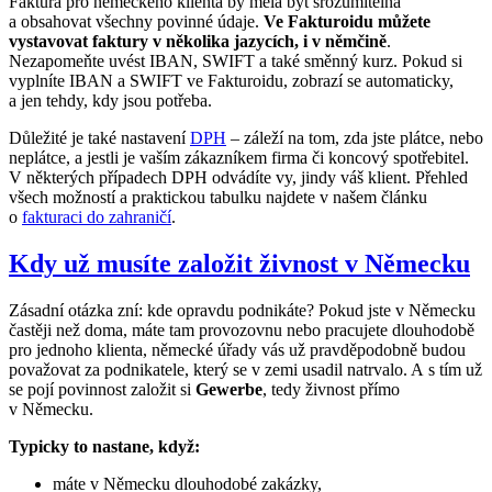
Faktura pro německého klienta by měla být srozumitelná
a obsahovat všechny povinné údaje.
Ve Fakturoidu můžete
vystavovat faktury v několika jazycích, i v němčině
.
Nezapomeňte uvést IBAN, SWIFT a také směnný kurz. Pokud si
vyplníte IBAN a SWIFT ve Fakturoidu, zobrazí se automaticky,
a jen tehdy, kdy jsou potřeba.
Důležité je také nastavení
DPH
– záleží na tom, zda jste plátce, nebo
neplátce, a jestli je vaším zákazníkem firma či koncový spotřebitel.
V některých případech DPH odvádíte vy, jindy váš klient. Přehled
všech možností a praktickou tabulku najdete v našem článku
o
fakturaci do zahraničí
.
Kdy už musíte založit živnost v Německu
Zásadní otázka zní: kde opravdu podnikáte? Pokud jste v Německu
častěji než doma, máte tam provozovnu nebo pracujete dlouhodobě
pro jednoho klienta, německé úřady vás už pravděpodobně budou
považovat za podnikatele, který se v zemi usadil natrvalo. A s tím už
se pojí povinnost založit si
Gewerbe
, tedy živnost přímo
v Německu.
Typicky to nastane, když:
máte v Německu dlouhodobé zakázky,