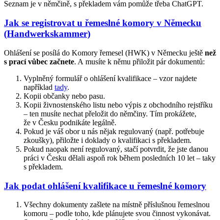
Seznam je v němčině, s překladem vám pomůže třeba ChatGPT.
Jak se registrovat u řemeslné komory v Německu
(Handwerkskammer)
Ohlášení se posílá do Komory řemesel (HWK) v Německu ještě
než
s prací vůbec začnete
. A musíte k němu přiložit pár dokumentů:
Vyplněný formulář o ohlášení kvalifikace – vzor najdete
například
tady
.
Kopii občanky nebo pasu.
Kopii živnostenského listu nebo výpis z obchodního rejstříku
– ten musíte nechat přeložit do němčiny. Tím prokážete,
že v Česku podnikáte legálně.
Pokud je váš obor u nás nějak regulovaný (např. potřebuje
zkoušky), přiložte i doklady o kvalifikaci s překladem.
Pokud naopak není regulovaný, stačí potvrdit, že jste danou
práci v Česku dělali aspoň rok během posledních 10 let – taky
s překladem.
Jak podat ohlášení kvalifikace u řemeslné komory
Všechny dokumenty zašlete na místně příslušnou řemeslnou
komoru – podle toho, kde plánujete svou činnost vykonávat.