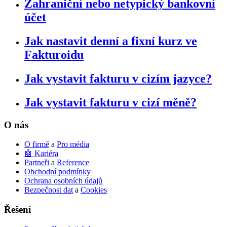
Zahraniční nebo netypický bankovní
účet
Jak nastavit denní a fixní kurz ve
Fakturoidu
Jak vystavit fakturu v cizím jazyce?
Jak vystavit fakturu v cizí měně?
O nás
O firmě
a
Pro média
🤖 Kariéra
Partneři
a
Reference
Obchodní podmínky
Ochrana osobních údajů
Bezpečnost dat
a
Cookies
Řešení