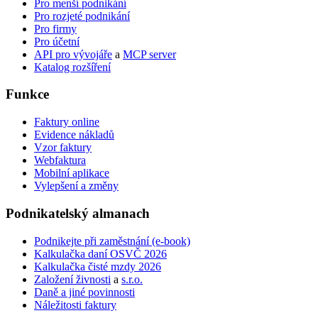
Pro menší podnikání
Pro rozjeté podnikání
Pro firmy
Pro účetní
API pro vývojáře
a
MCP server
Katalog rozšíření
Funkce
Faktury online
Evidence nákladů
Vzor faktury
Webfaktura
Mobilní aplikace
Vylepšení a změny
Podnikatelský
almanach
Podnikejte při zaměstnání (e-book)
Kalkulačka daní OSVČ 2026
Kalkulačka čisté mzdy 2026
Založení živnosti
a
s.r.o.
Daně a jiné povinnosti
Náležitosti faktury