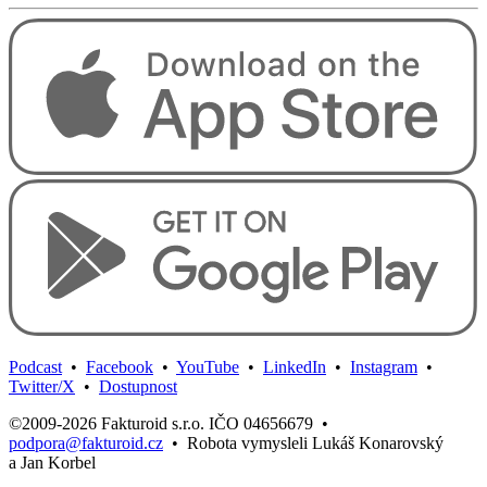
Podcast
•
Facebook
•
YouTube
•
LinkedIn
•
Instagram
•
Twitter/X
•
Dostupnost
©2009-2026 Fakturoid s.r.o. IČO 04656679
•
podpora@fakturoid.cz
•
Robota vymysleli Lukáš Konarovský
a Jan Korbel