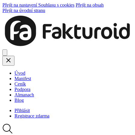
Přejít na nastavení Souhlasu s cookies
Přejít na obsah
Přejít na úvodní stranu
Úvod
Manifest
Ceník
Podpora
Almanach
Blog
Přihlásit
Registrace
zdarma