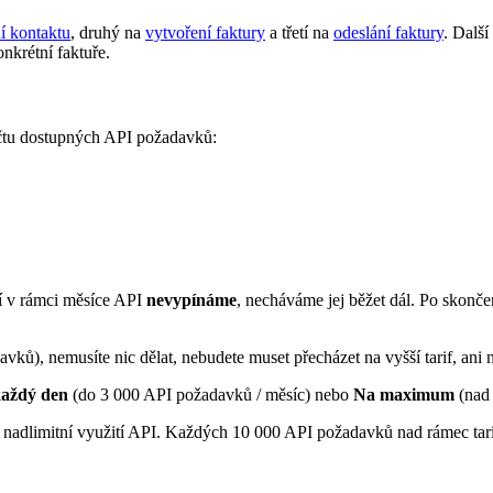
í kontaktu
, druhý na
vytvoření faktury
a třetí na
odeslání faktury
. Dalš
onkrétní faktuře.
očtu dostupných API požadavků:
ní v rámci měsíce API
nevypínáme
, necháváme jej běžet dál. Po skonč
ů), nemusíte nic dělat, nebudete muset přecházet na vyšší tarif, ani n
aždý den
(do 3 000 API požadavků / měsíc) nebo
Na maximum
(nad 
 nadlimitní využití API. Každých 10 000 API požadavků nad rámec ta