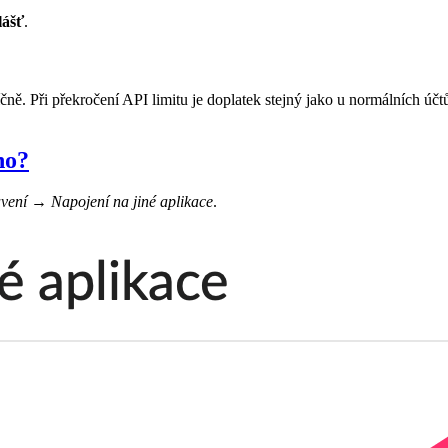
lášť
.
ě. Při překročení API limitu je doplatek stejný jako u normálních ú
no?
vení → Napojení na jiné aplikace
.