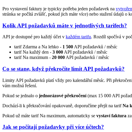
Pro vystavení faktury je typicky potřeba jeden požadavek na
vytvořen
stránka se počítá zvlášť, pokud jich máte více) nebo stažení údajů o k
Kolik API požadavků máte v jednotlivých tarifech?
API je dostupné pro každý účet v
každém tarifu
. Rozdíl spočívá v p
tarif Zdarma a Na lehko -
1 500
API požadavků / měsíc
tarif Na každý den -
3 000
API požadavků / měsíc
tarif Na maximum -
20 000
API požadavků / měsíc
Co se stane, když překročíte limit API požadavků?
Limity API požadavků platí vždy pro kalendářní měsíc. Při překroče
vám možná řešení.
Pokud se jednalo o
jednorázové překročení
(max 15 000 API požadavk
Dochází-li k překračování opakovaně, doporučíme přejít na tarif
Na k
Pokud už máte tarif Na maximum, automaticky se
vystaví faktura
za
Jak se počítají požadavky při více účtech?