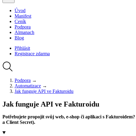
Úvod
Manifest
Ceník
Podpora
Almanach
Blog
Přihlásit
Registrace
zdarma
Podpora
→
Automatizace
→
Jak funguje API ve Fakturoidu
Jak funguje API ve Fakturoidu
Potřebujete propojit svůj web, e-shop či aplikaci s Fakturoidem?
a Client Secret).