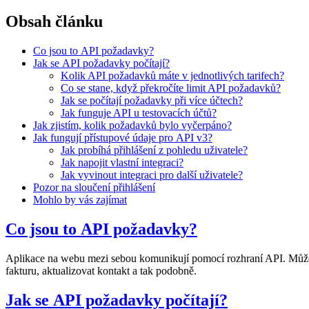
Obsah článku
Co jsou to API požadavky?
Jak se API požadavky počítají?
Kolik API požadavků máte v jednotlivých tarifech?
Co se stane, když překročíte limit API požadavků?
Jak se počítají požadavky při více účtech?
Jak funguje API u testovacích účtů?
Jak zjistím, kolik požadavků bylo vyčerpáno?
Jak fungují přístupové údaje pro API v3?
Jak probíhá přihlášení z pohledu uživatele?
Jak napojit vlastní integraci?
Jak vyvinout integraci pro další uživatele?
Pozor na sloučení přihlášení
Mohlo by vás zajímat
Co jsou to API požadavky?
Aplikace na webu mezi sebou komunikují pomocí rozhraní API. Můžete 
fakturu, aktualizovat kontakt a tak podobně.
Jak se API požadavky počítají?