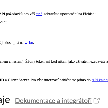
u API požadavků pro váš
tarif
, zobrazíme upozornění na Přehledu.
odinu.
 je dostupná na
webu
.
ailem a heslem). Žádný token ani kód nikam jako uživatel nezadáváte a
 ID
a
Client Secret
. Pro více informací nahlédněte přímo do
API kniho