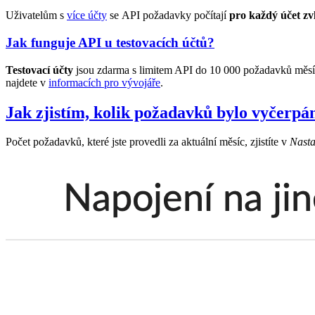
Uživatelům s
více účty
se API požadavky počítají
pro každý účet zv
Jak funguje API u testovacích účtů?
Testovací účty
jsou zdarma s limitem API do 10 000 požadavků měsíčn
najdete v
informacích pro vývojáře
.
Jak zjistím, kolik požadavků bylo vyčerpá
Počet požadavků, které jste provedli za aktuální měsíc, zjistíte v
Nasta