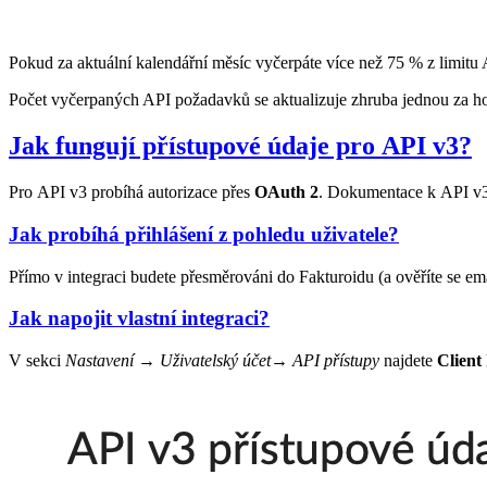
Pokud za aktuální kalendářní měsíc vyčerpáte více než 75 % z limit
Počet vyčerpaných API požadavků se aktualizuje zhruba jednou za h
Jak fungují přístupové údaje pro API v3?
Pro API v3 probíhá autorizace přes
OAuth 2
. Dokumentace k API v3
Jak probíhá přihlášení z pohledu uživatele?
Přímo v integraci budete přesměrováni do Fakturoidu (a ověříte se em
Jak napojit vlastní integraci?
V sekci
Nastavení → Uživatelský účet
→
API přístupy
najdete
Client