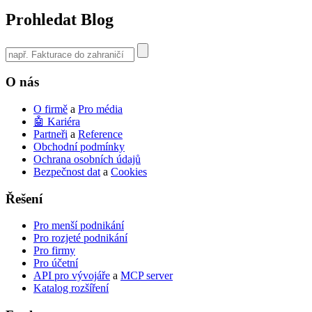
Prohledat Blog
Use
the
up
O nás
and
down
O firmě
a
Pro média
arrows
🤖 Kariéra
to
Partneři
a
Reference
select
Obchodní podmínky
a
Ochrana osobních údajů
result.
Bezpečnost dat
a
Cookies
Press
enter
Řešení
to
go
to
Pro menší podnikání
the
Pro rozjeté podnikání
selected
Pro firmy
search
Pro účetní
result.
API pro vývojáře
a
MCP server
Touch
Katalog rozšíření
device
users