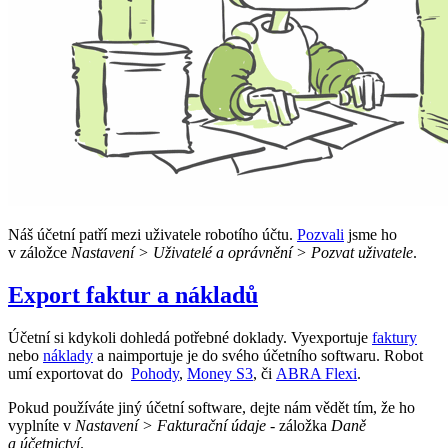
Náš účetní patří mezi uživatele robotího účtu.
Pozvali
jsme ho
v záložce
Nastavení > Uživatelé a oprávnění > Pozvat uživatele
.
Export faktur a nákladů
Účetní si kdykoli dohledá potřebné doklady. Vyexportuje
faktury
nebo
náklady
a naimportuje je do svého účetního softwaru. Robot
umí exportovat do
Pohody
,
Money S3
, či
ABRA Flexi
.
Pokud používáte jiný účetní software, dejte nám vědět tím, že ho
vyplníte v
Nastavení > Fakturační údaje
- záložka
Daně
a účetnictví
.