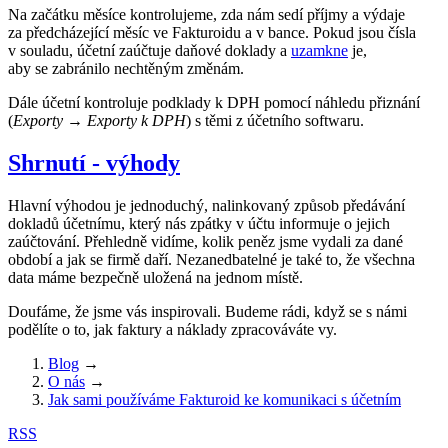
Na začátku měsíce kontrolujeme, zda nám sedí příjmy a výdaje
za předcházející měsíc ve Fakturoidu a v bance. Pokud jsou čísla
v souladu, účetní zaúčtuje daňové doklady a
uzamkne
je,
aby se zabránilo nechtěným změnám.
Dále účetní kontroluje podklady k DPH pomocí náhledu přiznání
(
Exporty
→
Exporty k DPH
) s těmi z účetního softwaru.
Shrnutí - výhody
Hlavní výhodou je jednoduchý, nalinkovaný způsob předávání
dokladů účetnímu, který nás zpátky v účtu informuje o jejich
zaúčtování. Přehledně vidíme, kolik peněz jsme vydali za dané
období a jak se firmě daří. Nezanedbatelné je také to, že všechna
data máme bezpečně uložená na jednom místě.
Doufáme, že jsme vás inspirovali. Budeme rádi, když se s námi
podělíte o to, jak faktury a náklady zpracováváte vy.
Blog
→
O nás
→
Jak sami používáme Fakturoid ke komunikaci s účetním
RSS