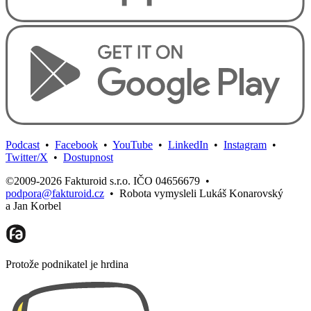
Podcast
•
Facebook
•
YouTube
•
LinkedIn
•
Instagram
•
Twitter/X
•
Dostupnost
©2009-2026 Fakturoid s.r.o. IČO 04656679
•
podpora@fakturoid.cz
•
Robota vymysleli Lukáš Konarovský
a Jan Korbel
Protože podnikatel je hrdina