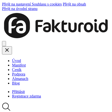
Přejít na nastavení Souhlasu s cookies
Přejít na obsah
Přejít na úvodní stranu
Úvod
Manifest
Ceník
Podpora
Almanach
Blog
Přihlásit
Registrace
zdarma