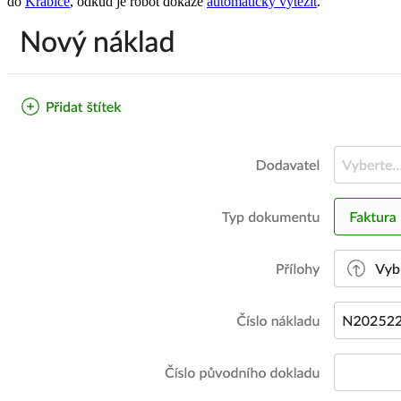
do
Krabice
, odkud je robot dokáže
automaticky vytěžit
.