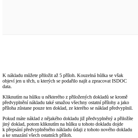
K nákladu můžete přiložit až 5 příloh. Kouzelná hůlka se však
objeví jen u těch, u kterých se podařilo najít a zpracovat ISDOC
data.
Kliknutím na hůlku u některého z přiložených dokladů se kromě
předvyplnění nákladu také smažou všechny ostatní přílohy a jako
příloha zůstane pouze ten doklad, ze kterého se náklad předvyplnil.
Pokud máte náklad z nějakého dokladu již předvyplněný a přiložíte
jiný doklad, potom kliknutím na hůlku u tohoto dokladu dojde
k přepsání předvyplněného nákladu údaji z tohoto nového dokladu
a ke smazání všech ostatních příloh.