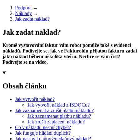
Podpora
→
Náklady
→
Jak zadat náklad?
Jak zadat náklad?
Kromě vystavování faktur vám robot pomůže také s evidencí
nákladů. Podívejte se, jak ve Fakturoidu přijatou fakturu zadat
jako náklad během několika vteřin. Nechce se vám číst?
Podívejte se na video.
Obsah článku
Jak vytvořit náklad?
Jak vytvořit náklad z ISDOCu?
Jak zaznamenat a zrušit platbu nákladu?
Jak zaznamenat platbu nákladu?
Jak zrušit zaplacení nákladu?
Co v nákladu nesmí chybět?
Jak funguje hlídání duplicit?
Jak nastavit daňový/nedaňový náklad?