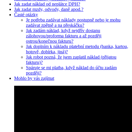
Jak zadat náklad od neplátce DPH?
Jak zadat mzdy, odvody, daně apod.?
Časté otázky
Je potřeba zadávat náklady postupně nebo je mohu
zadávat zpětně a na přeskáčku?
Jak zadám náklad, když nejdřív dostanu
zálohovou/proforma fakturu a až později
ostrou/konečnou fakturu?
Jak doplním k nákladu platební metodu (banka, kartou,
hotově, dobírka, jiná)?
Jak robot pozná, že jsem zaplatil náklad (přijatou
fakturu)?
Spáruje se mi platba, když náklad do účtu zadám
později?
Mohlo by vás zajímat