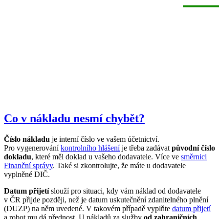
Co v nákladu nesmí chybět?
Číslo nákladu
je interní číslo ve vašem účetnictví.
Pro vygenerování
kontrolního hlášení
je třeba zadávat
původní číslo
dokladu
, které měl doklad u vašeho dodavatele. Více ve
směrnici
Finanční správy
. Také si zkontrolujte, že máte u dodavatele
vyplněné DIČ.
Datum přijetí
slouží pro situaci, kdy vám náklad od dodavatele
v ČR přijde později, než je datum uskutečnění zdanitelného plnění
(DUZP) na něm uvedené. V takovém případě vyplňte
datum přijetí
a robot mu dá přednost. U nákladů za služby
od zahraničních