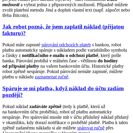
možnosti
a vybrat jednu z připravených možností. Případně můžete
zvolit platební metodu
Jiná
a doplnit vlastní text (např. zápočet nebo
třeba Bitcoin).
Jak robot pozná, že jsem zaplatil náklad (přijatou
fakturu)?
Pokud máte zapnuté
párování odchozích plateb
s bankou, robot
platbu automaticky spáruje s nákladem podle variabilního symbolu
a částky z
notifikačního e-mailu o odchozí platbě
, který pošle
banka. Párování probíhá v reálném čase - většinou
do hodiny
od připsání platby
na vašem bankovním účtu. Historické platby
robot zpětně nespáruje. Pokud párování nemáte zapnuté, můžete
platbu u nákladu
zaznamenat ručně
.
Spáruje se mi platba, když náklad do účtu zadám
později?
Pokud náklad
zadáváte zpětně
(tedy k platbě, která už
na bankovním účtu proběhla), robot už platbu automaticky
nespáruje. Pro spárování musíte mít v účtu příslušný náklad přidaný
v okamžiku, kdy dorazí notifikace o proběhlé platbě. Platbu k takto
zpětně zadanému nákladu si ale můžete
spárovat ručně
přes