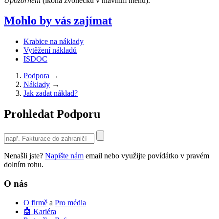
Upozornění
(ikona zvonečku v hlavním menu).
Mohlo by vás zajímat
Krabice na náklady
Vytěžení nákladů
ISDOC
Podpora
→
Náklady
→
Jak zadat náklad?
Prohledat Podporu
Use
the
up
Nenašli jste?
Napište nám
email nebo využijte povídátko v pravém
and
dolním rohu.
down
arrows
O nás
to
select
O firmě
a
Pro média
a
🤖 Kariéra
result.