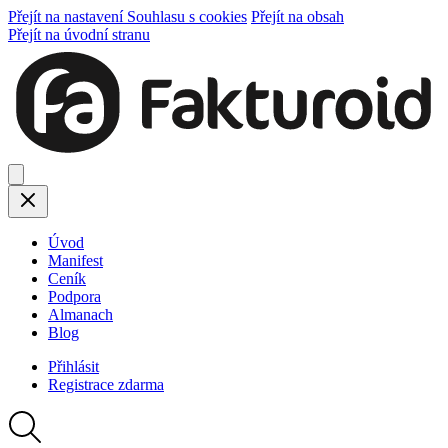
Přejít na nastavení Souhlasu s cookies
Přejít na obsah
Přejít na úvodní stranu
Úvod
Manifest
Ceník
Podpora
Almanach
Blog
Přihlásit
Registrace
zdarma