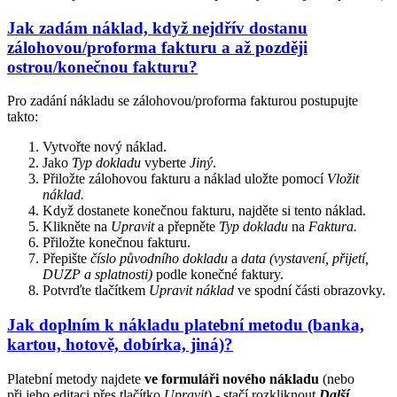
Jak zadám náklad, když nejdřív dostanu
zálohovou/proforma fakturu a až později
ostrou/konečnou fakturu?
Pro zadání nákladu se zálohovou/proforma fakturou postupujte
takto:
Vytvořte nový náklad.
Jako
Typ dokladu
vyberte
Jiný
.
Přiložte zálohovou fakturu a náklad uložte pomocí
Vložit
náklad.
Když dostanete konečnou fakturu, najděte si tento náklad.
Klikněte na
Upravit
a přepněte
Typ dokladu
na
Faktura.
Přiložte konečnou fakturu.
Přepište
číslo původního dokladu
a
data (vystavení, přijetí,
DUZP a splatnosti)
podle konečné faktury.
Potvrďte tlačítkem
Upravit náklad
ve spodní části obrazovky.
Jak doplním k nákladu platební metodu (banka,
kartou, hotově, dobírka, jiná)?
Platební metody najdete
ve formuláři nového nákladu
(nebo
při jeho editaci přes tlačítko
Upravit
) - stačí rozkliknout
Další