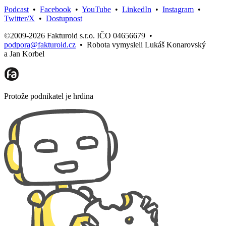
Podcast
•
Facebook
•
YouTube
•
LinkedIn
•
Instagram
•
Twitter/X
•
Dostupnost
©2009-2026 Fakturoid s.r.o. IČO 04656679
•
podpora@fakturoid.cz
•
Robota vymysleli Lukáš Konarovský
a Jan Korbel
Protože podnikatel je hrdina