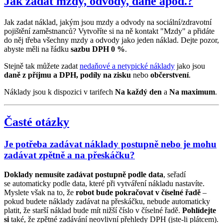
Jak zadat mzdy, odvody, daně apod.?
Jak zadat náklad, jakým jsou mzdy a odvody na sociální/zdravotní
pojištění zaměstnanců? Vytvoříte si na ně kontakt "Mzdy" a přidáte
do něj třeba všechny mzdy a odvody jako jeden náklad. Dejte pozor,
abyste měli na řádku
sazbu DPH 0 %
.
Stejně tak můžete zadat
nedaňové a netypické náklady
jako jsou
daně z příjmu a DPH, podíly na zisku
nebo
občerstvení
.
Náklady jsou k dispozici v tarifech
Na každý den
a
Na maximum
.
Časté otázky
Je potřeba zadávat náklady postupně nebo je mohu
zadávat zpětně a na přeskáčku?
Doklady nemusíte zadávat postupně podle data
, seřadí
se automaticky podle data, které při vytváření nákladu nastavíte.
Myslete však na to, že
robot bude pokračovat v číselné řadě
–
pokud budete náklady zadávat na přeskáčku, nebude automaticky
platit, že starší náklad bude mít nižší číslo v číselné řadě.
Pohlídejte
si
také, že zpětné zadávání neovlivní přehledy DPH (jste-li plátcem).