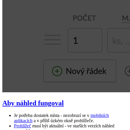
Aby náhled fungoval
Je potřeba dostatek místa - nezobrazí se v
mobilních
aplikacích
a v příliš úzkém okně prohlížeče.
Prohlížeč
musí být aktuální - ve starších verzích náhled