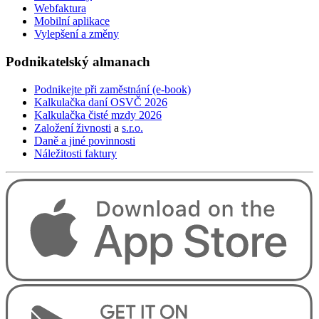
Webfaktura
Mobilní aplikace
Vylepšení a změny
Podnikatelský
almanach
Podnikejte při zaměstnání (e-book)
Kalkulačka daní OSVČ 2026
Kalkulačka čisté mzdy 2026
Založení živnosti
a
s.r.o.
Daně a jiné povinnosti
Náležitosti faktury