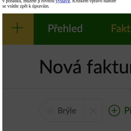
v pořádku, můžete ji rovnou
vystavit
. Křížkem vpravo nahoře
se vrátíte zpět k úpravám.