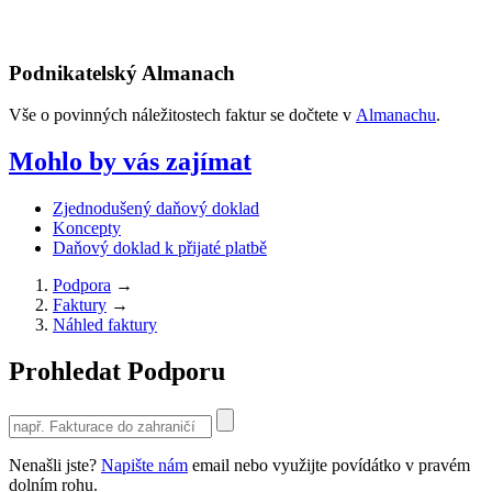
Podnikatelský Almanach
Vše o povinných náležitostech faktur se dočtete v
Almanachu
.
Mohlo by vás zajímat
Zjednodušený daňový doklad
Koncepty
Daňový doklad k přijaté platbě
Podpora
→
Faktury
→
Náhled faktury
Prohledat Podporu
Use
the
up
Nenašli jste?
Napište nám
email nebo využijte povídátko v pravém
and
dolním rohu.