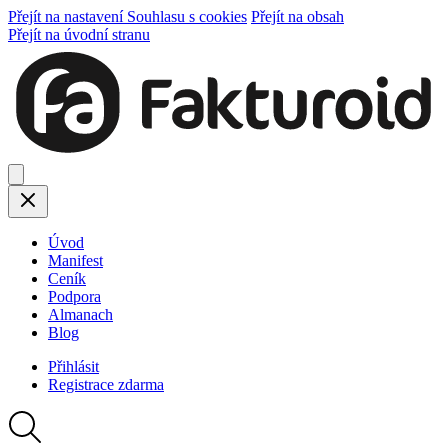
Přejít na nastavení Souhlasu s cookies
Přejít na obsah
Přejít na úvodní stranu
Úvod
Manifest
Ceník
Podpora
Almanach
Blog
Přihlásit
Registrace
zdarma