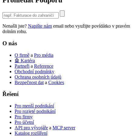
Prohledat Podporu
Use
the
up
Nenašli jste?
Napište nám
email nebo využijte povídátko v pravém
and
dolním rohu.
down
arrows
O nás
to
select
O firmě
a
Pro média
a
🤖 Kariéra
result.
Partneři
a
Reference
Press
Obchodní podmínky
enter
Ochrana osobních údajů
to
Bezpečnost dat
a
Cookies
go
to
Řešení
the
selected
search
Pro menší podnikání
result.
Pro rozjeté podnikání
Touch
Pro firmy
device
Pro účetní
users
API pro vývojáře
a
MCP server
can
Katalog rozšíření