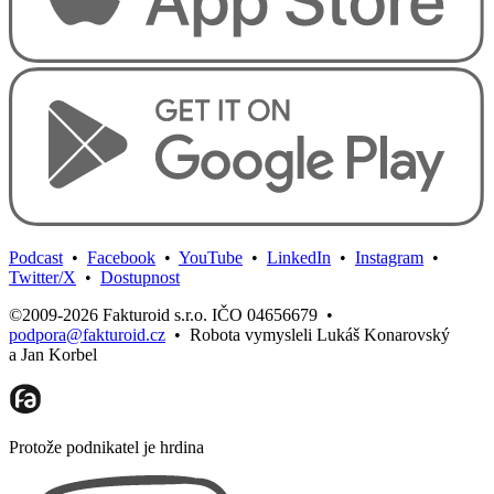
Podcast
•
Facebook
•
YouTube
•
LinkedIn
•
Instagram
•
Twitter/X
•
Dostupnost
©2009-2026 Fakturoid s.r.o. IČO 04656679
•
podpora@fakturoid.cz
•
Robota vymysleli Lukáš Konarovský
a Jan Korbel
Protože podnikatel je hrdina