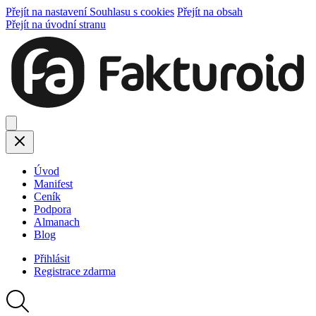
Přejít na nastavení Souhlasu s cookies
Přejít na obsah
Přejít na úvodní stranu
Úvod
Manifest
Ceník
Podpora
Almanach
Blog
Přihlásit
Registrace
zdarma