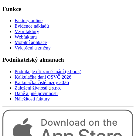
use
touch
Funkce
and
swipe
Faktury online
gestures.
Evidence nákladů
Vzor faktury
Webfaktura
Mobilní aplikace
Vylepšení a změny
Podnikatelský
almanach
Podnikejte při zaměstnání (e-book)
Kalkulačka daní OSVČ 2026
Kalkulačka čisté mzdy 2026
Založení živnosti
a
s.r.o.
Daně a jiné povinnosti
Náležitosti faktury