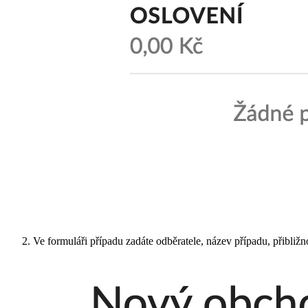
Ve formuláři případu zadáte odběratele, název případu, přibli