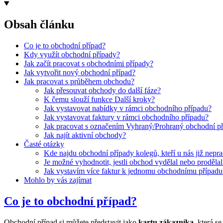
Obsah článku
Co je to obchodní případ?
Kdy využít obchodní případy?
Jak začít pracovat s obchodními případy?
Jak vytvořit nový obchodní případ?
Jak pracovat s průběhem obchodu?
Jak přesouvat obchody do další fáze?
K čemu slouží funkce Další kroky?
Jak vystavovat nabídky v rámci obchodního případu?
Jak vystavovat faktury v rámci obchodního případu?
Jak pracovat s označením Vyhraný/Prohraný obchodní p
Jak najít aktivní obchody?
Časté otázky
Kde najdu obchodní případy kolegů, kteří u nás již nepra
Je možné vyhodnotit, jestli obchod vydělal nebo proděla
Jak vystavím více faktur k jednomu obchodnímu případu
Mohlo by vás zajímat
Co je to obchodní případ?
Obchodní případ si můžete představit jako
kartu zákazníka
, která s