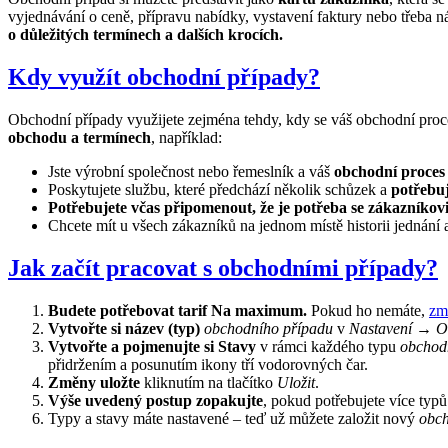
vyjednávání o ceně, přípravu nabídky, vystavení faktury nebo třeba 
o důležitých termínech a dalších krocích.
Kdy využít obchodní případy?
Obchodní případy využijete zejména tehdy, kdy se váš obchodní proces
obchodu a termínech
, například:
Jste výrobní společnost nebo řemeslník a váš
obchodní proces 
Poskytujete službu, které předchází několik schůzek a
potřebuj
Potřebujete včas připomenout, že je potřeba se zákazníkov
Chcete mít u všech zákazníků na jednom místě historii jednán
Jak začít pracovat s obchodními případy?
Budete potřebovat tarif Na maximum.
Pokud ho nemáte,
zm
Vytvořte si název (typ)
obchodního případu
v
Nastavení
→
O
Vytvořte a pojmenujte si Stavy
v rámci každého typu
obchod
přidržením a posunutím ikony tří vodorovných čar.
Změny uložte
kliknutím na tlačítko
Uložit
.
Výše uvedený postup zopakujte
, pokud potřebujete více typ
Typy a stavy máte nastavené – teď už můžete založit nový
obch