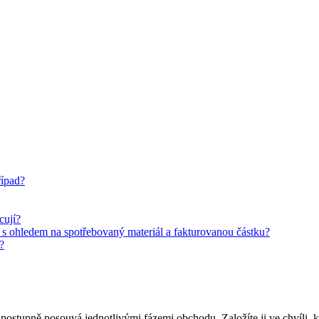
řípad?
cují?
l s ohledem na spotřebovaný materiál a fakturovanou částku?
?
e postupně posouvá jednotlivými fázemi obchodu. Založíte ji ve chvíli, k