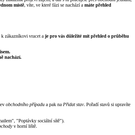
jednom místě
, víte, ve které fázi se nachází a
máte přehled
e k zákazníkovi vracet a
je pro vás důležité mít přehled o průběhu
isem.
ně nachází.
zev
obchodního případu
a pak na
Přidat stav
. Pořadí stavů si upravíte
ailem", "Poptávky sociální sítě").
chody
v horní liště.