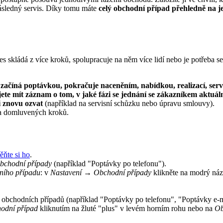
následný servis. Díky tomu máte
celý obchodní případ přehledně na 
 skládá z více kroků, spolupracuje na něm více lidí nebo je potřeba s
začíná poptávkou, pokračuje naceněním, nabídkou, realizací, serv
ete mít záznam o tom, v jaké fázi se jednání se zákazníkem aktuál
i znovu ozvat
(například na servisní schůzku nebo úpravu smlouvy).
í a domluvených kroků.
ěňte si ho
.
bchodní případy
(například "Poptávky po telefonu").
ního případu
: v
Nastavení
→
Obchodní případy
klikněte na modrý ná
ů obchodních případů (například "Poptávky po telefonu", "Poptávky e-m
odní případ
kliknutím na žluté "plus" v levém horním rohu nebo na
Ob