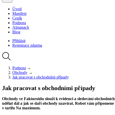
Úvod
Manifest
Ceník
Podpora
Almanach
Blog
Přihlásit
Registrace
zdarma
Podpora
→
Obchody
→
Jak pracovat s obchodními případy
Jak pracovat s obchodními případy
Obchody ve Fakturoidu slouží k evidenci a sledování obchodních 
udělat dál a jak se daří obchody uzavírat. Robot vám připomene
v tarifu Na maximum.