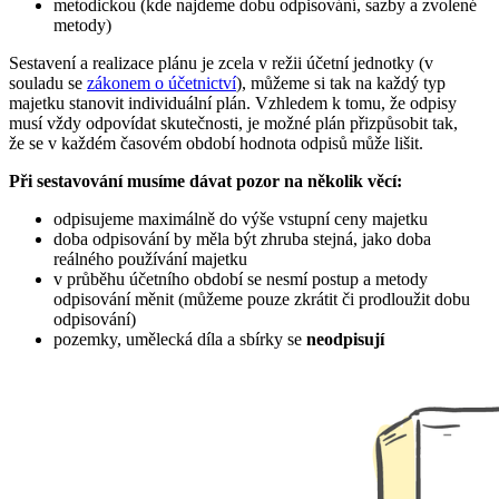
metodickou (kde najdeme dobu odpisování, sazby a zvolené
metody)
Sestavení a realizace plánu je zcela v režii účetní jednotky (v
souladu se
zákonem o účetnictví
), můžeme si tak na každý typ
majetku stanovit individuální plán. Vzhledem k tomu, že odpisy
musí vždy odpovídat skutečnosti, je možné plán přizpůsobit tak,
že se v každém časovém období hodnota odpisů může lišit.
Při sestavování musíme dávat pozor na několik věcí:
odpisujeme maximálně do výše vstupní ceny majetku
doba odpisování by měla být zhruba stejná, jako doba
reálného používání majetku
v průběhu účetního období se nesmí postup a metody
odpisování měnit (můžeme pouze zkrátit či prodloužit dobu
odpisování)
pozemky, umělecká díla a sbírky se
neodpisují