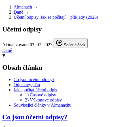
Almanach
→
Daně
→
Účetní odpisy. Jak se počítají + příklady (2026)
Účetní odpisy
Aktualizováno 03. 07. 2023
Sdílet článek
Daně
Obsah článku
Co jsou účetní odpisy?
Odpisový plán
Jak spočítat účetní odpis
1) Časové odpisy
2) Výkonové odpisy
Související články v Almanachu
Co jsou účetní odpisy?