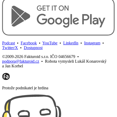
Podcast
•
Facebook
•
YouTube
•
LinkedIn
•
Instagram
•
Twitter/X
•
Dostupnost
©2009-2026 Fakturoid s.r.o. IČO 04656679
•
podpora@fakturoid.cz
•
Robota vymysleli Lukáš Konarovský
a Jan Korbel
Protože podnikatel je hrdina