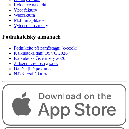
Evidence nákladů
Vzor faktury
Webfaktura
Mobilní aplikace
Vylepšení a změny
Podnikatelský
almanach
Podnikejte při zaměstnání (e-book)
Kalkulačka daní OSVČ 2026
Kalkulačka čisté mzdy 2026
Založení živnosti
a
s.r.o.
Daně a jiné povinnosti
Náležitosti faktury