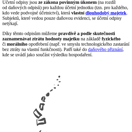
Účetní odpisy jsou
ze zákona povinným úkonem
(na rozdíl
od daňových odpisů) pro každou účetní jednotku (tzn. pro každého,
kdo vede podvojné účetnictví), která
vlastní
dlouhodobý majetek
.
Subjektů, které vedou pouze daňovou evidenci, se účetní odpisy
netýkají.
Díky těmto odpisům můžeme
pravdivě a podle skutečnosti
zaznamenávat ztrátu hodnoty majetku
na základě
fyzického
či
morálního
opotřebení (např. ve smyslu technologického zastarání
bez ztráty na vlastní funkčnosti). Patří také do
daňového přiznání
,
kde se uvádí jako součást výsledku hospodaření.