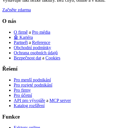
Vystavujte fakt hezké faktury. Bez chyb, online a v klidu.
result.
Press
Začněte zdarma
enter
to
O nás
go
to
O firmě
a
Pro média
the
🤖 Kariéra
selected
Partneři
a
Reference
search
Obchodní podmínky
result.
Ochrana osobních údajů
Touch
Bezpečnost dat
a
Cookies
device
users
Řešení
can
use
Pro menší podnikání
touch
Pro rozjeté podnikání
and
Pro firmy
swipe
Pro účetní
gestures.
API pro vývojáře
a
MCP server
Katalog rozšíření
Funkce
Faktury online