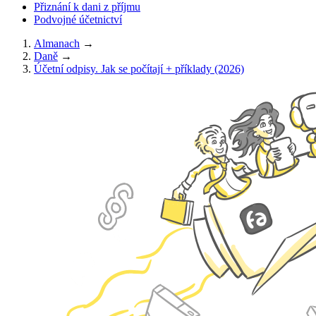
Přiznání k dani z příjmu
Podvojné účetnictví
Almanach
→
Daně
→
Účetní odpisy. Jak se počítají + příklady (2026)