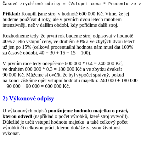
Příklad:
Koupili jsme stroj v hodnotě 600 000 Kč. Víme, že jej
budeme používat 4 roky, ale v prvních dvou letech mnohem
intenzivněji, než v dalším období, kdy pořídíme další stroj.
Rozhodneme tedy, že první rok budeme stroj odpisovat v hodnotě
40% z jeho vstupní ceny, ve druhém 30% a ve zbylých dvou letech
už jen po 15% (celková procentuální hodnota nám musí dát 100%
za časové období, 40 + 30 + 15 + 15 = 100).
V prvním roce tedy odepíšeme 600 000 * 0.4 = 240 000 Kč,
ve druhém 600 000 * 0.3 = 180 000 Kč a ve zbytku dvakrát
90 000 Kč. Můžeme si ověřit, že byl výpočet správný, pokud
na konci získáme opět vstupní hodnotu majetku: 240 000 + 180 000
+ 90 000 + 90 000 = 600 000 Kč.
2) Výkonové odpisy
U výkonových odpisů
ponižujeme hodnotu majetku o práci,
kterou odvedl
(například o počet výrobků, které stroj vytvořil).
Důležité je určit vstupní hodnotu majetku, a také celkový počet
výrobků či celkovou práci, kterou dokáže za svou životnost
vykonat.