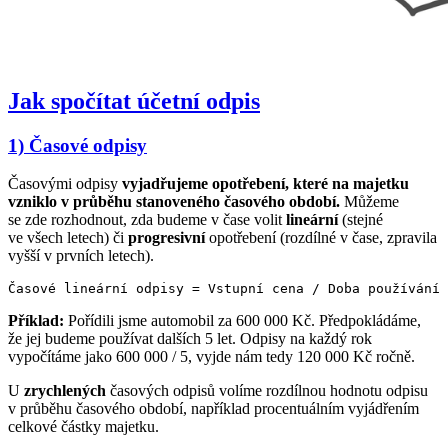
Jak spočítat účetní odpis
1) Časové odpisy
Časovými odpisy
vyjadřujeme opotřebení, které na majetku
vzniklo v průběhu stanoveného časového období.
Můžeme
se zde rozhodnout, zda budeme v čase volit
lineární
(stejné
ve všech letech) či
progresivní
opotřebení (rozdílné v čase, zpravila
vyšší v prvních letech).
Příklad:
Pořídili jsme automobil za 600 000 Kč. Předpokládáme,
že jej budeme používat dalších 5 let. Odpisy na každý rok
vypočítáme jako 600 000 / 5, vyjde nám tedy 120 000 Kč ročně.
U
zrychlených
časových odpisů volíme rozdílnou hodnotu odpisu
v průběhu časového období, například procentuálním vyjádřením
celkové částky majetku.