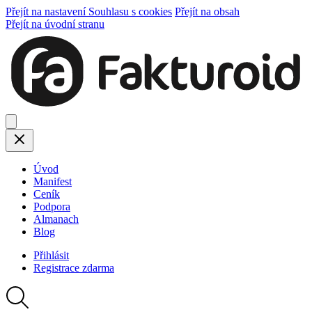
Přejít na nastavení Souhlasu s cookies
Přejít na obsah
Přejít na úvodní stranu
Úvod
Manifest
Ceník
Podpora
Almanach
Blog
Přihlásit
Registrace
zdarma