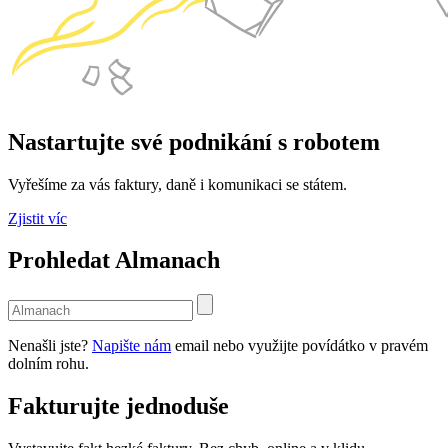
Nastartujte své podnikání s robotem
Vyřešíme za vás faktury, daně i komunikaci se státem.
Zjistit víc
Prohledat Almanach
Use
the
up
Nenašli jste?
Napište nám
email nebo využijte povídátko v pravém
and
dolním rohu.
down
arrows
Fakturujte jednoduše
to
select
a