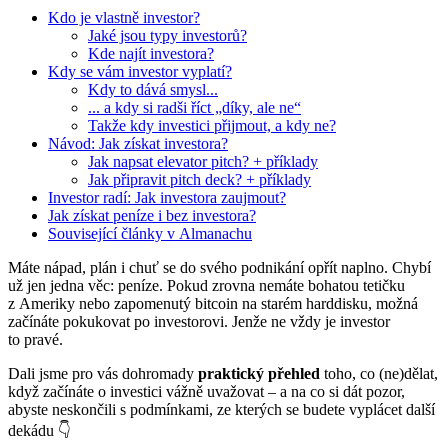
Kdo je vlastně investor?
Jaké jsou typy investorů?
Kde najít investora?
Kdy se vám investor vyplatí?
Kdy to dává smysl...
... a kdy si radši říct „díky, ale ne“
Takže kdy investici přijmout, a kdy ne?
Návod: Jak získat investora?
Jak napsat elevator pitch? + příklady
Jak připravit pitch deck? + příklady
Investor radí: Jak investora zaujmout?
Jak získat peníze i bez investora?
Související články v Almanachu
Máte nápad, plán i chuť se do svého podnikání opřít naplno. Chybí
už jen jedna věc: peníze. Pokud zrovna nemáte bohatou tetičku
z Ameriky nebo zapomenutý bitcoin na starém harddisku, možná
začínáte pokukovat po investorovi. Jenže ne vždy je investor
to pravé.
Dali jsme pro vás dohromady
praktický přehled
toho, co (ne)dělat,
když začínáte o investici vážně uvažovat – a na co si dát pozor,
abyste neskončili s podmínkami, ze kterých se budete vyplácet další
dekádu 👇