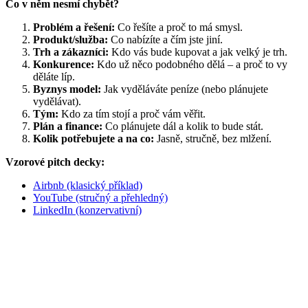
Co v něm nesmí chybět?
Problém a řešení:
Co řešíte a proč to má smysl.
Produkt/služba:
Co nabízíte a čím jste jiní.
Trh a zákazníci:
Kdo vás bude kupovat a jak velký je trh.
Konkurence:
Kdo už něco podobného dělá – a proč to vy
děláte líp.
Byznys model:
Jak vyděláváte peníze (nebo plánujete
vydělávat).
Tým:
Kdo za tím stojí a proč vám věřit.
Plán a finance:
Co plánujete dál a kolik to bude stát.
Kolik potřebujete a na co:
Jasně, stručně, bez mlžení.
Vzorové pitch decky:
Airbnb (klasický příklad)
YouTube (stručný a přehledný)
LinkedIn (konzervativní)