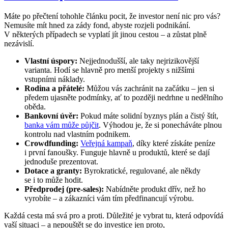
Máte po přečtení tohohle článku pocit, že investor není nic pro vás?
Nemusíte mít hned za zády fond, abyste rozjeli podnikání.
V některých případech se vyplatí jít jinou cestou – a zůstat plně
nezávislí.
Vlastní úspory:
Nejjednodušší, ale taky nejrizikovější
varianta. Hodí se hlavně pro menší projekty s nižšími
vstupními náklady.
Rodina a přátelé:
Můžou vás zachránit na začátku – jen si
předem ujasněte podmínky, ať to později nedrhne u nedělního
oběda.
Bankovní úvěr:
Pokud máte solidní byznys plán a čistý štít,
banka vám může půjčit
. Výhodou je, že si ponecháváte plnou
kontrolu nad vlastním podnikem.
Crowdfunding:
Veřejná kampaň
, díky které získáte peníze
i první fanoušky. Funguje hlavně u produktů, které se dají
jednoduše prezentovat.
Dotace a granty:
Byrokratické, regulované, ale někdy
se i to může hodit.
Předprodej (pre-sales):
Nabídněte produkt dřív, než ho
vyrobíte – a zákazníci vám tím předfinancují výrobu.
Každá cesta má svá pro a proti. Důležité je vybrat tu, která odpovídá
vaší situaci – a nepouštět se do investice jen proto,