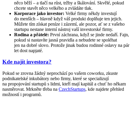
něco běží – a tlačí na růst, tržby a škálování. Skvělé, pokud
chcete stavět něco velkého a zvládáte tlak.
Korporace jako investor:
Velké firmy někdy investují
do menších – hlavně když váš produkt doplňuje ten jejich.
Můžete tím získat peníze i zázemí, ale pozor, ať se z vašeho
startupu nestane interní nástroj vaší investorské firmy.
Rodina a přátelé:
První záchrana, když se jinde nedaří. Fajn,
pokud si nastavíte jasná pravidla a nebudete se spoléhat
jen na dobré slovo. Protože jinak budou rodinné oslavy na pár
let dost napjaté.
Kde najít investora?
Pokud se zrovna žádný neprochází po vašem coworku, zkuste
podnikatelské inkubátory nebo firmy, které se specializují
na propojování startupů s lidmi, kteří mají kapitál a chuť ho někam
nasměrovat. Mrkněte třeba na
CzechStartups
, kde najdete přehled
možností i programů.