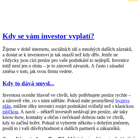
Kdy se vám investor vyplatí?
Žijeme v době internetu, sociálních sítí a mnohých dalších zázraků,
a dostat se k investorovi je tak snazší než kdy dřív. Jenže ne
vždycky jsou cizí peníze pro vaše podnikání to nejlepší. Investice
totiž není jen o růstu – je to zároveň závazek. A často i zásadní
změna v tom, jak svou firmu vedete.
Kdy to dává smysl...
Investora oceníte hlavně ve chvíli, kdy potřebujete peníze rychle –
a zároveň víte, co s nimi uděláte. Pokud máte promyšlený
byznys
plán
, můžete díky investici rozjet podnikání svižněji než s klasickou
půjčkou
. A navíc – někteří investoři nedávají jen peníze, ale taky
know-how, kontakty a občas i nečekaně dobrou radu ve chvíli,
kdy to začíná hořet. Pokud si vyberete někoho s dobrým jménem,
posílí to i vaši důvěryhodnost u dalších partnerů a zákazníků.