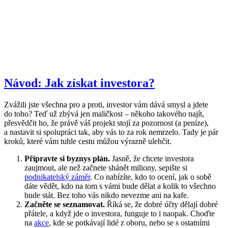
Návod: Jak získat investora?
Zvážili jste všechna pro a proti, investor vám dává smysl a jdete
do toho? Teď už zbývá jen maličkost – někoho takového najít,
přesvědčit ho, že právě váš projekt stojí za pozornost (a peníze),
a nastavit si spolupráci tak, aby vás to za rok nemrzelo. Tady je pár
kroků, které vám tuhle cestu můžou výrazně ulehčit.
Připravte si byznys plán.
Jasně, že chcete investora
zaujmout, ale než začnete shánět miliony, sepište si
podnikatelský záměr
. Co nabízíte, kdo to ocení, jak o sobě
dáte vědět, kdo na tom s vámi bude dělat a kolik to všechno
bude stát. Bez toho vás nikdo nevezme ani na kafe.
Začněte se seznamovat.
Říká se, že dobré účty dělají dobré
přátele, a když jde o investora, funguje to i naopak. Choďte
na
akce
, kde se potkávají lidé z oboru, nebo se s ostatními