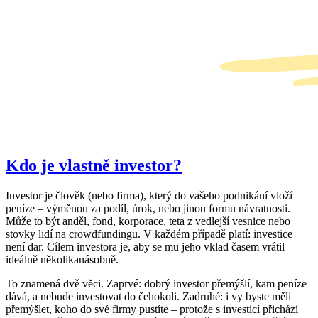
Kdo je vlastně investor?
Investor je člověk (nebo firma), který do vašeho podnikání vloží
peníze – výměnou za podíl, úrok, nebo jinou formu návratnosti.
Může to být anděl, fond, korporace, teta z vedlejší vesnice nebo
stovky lidí na crowdfundingu. V každém případě platí: investice
není dar. Cílem investora je, aby se mu jeho vklad časem vrátil –
ideálně několikanásobně.
To znamená dvě věci. Zaprvé: dobrý investor přemýšlí, kam peníze
dává, a nebude investovat do čehokoli. Zadruhé: i vy byste měli
přemýšlet, koho do své firmy pustíte – protože s investicí přichází