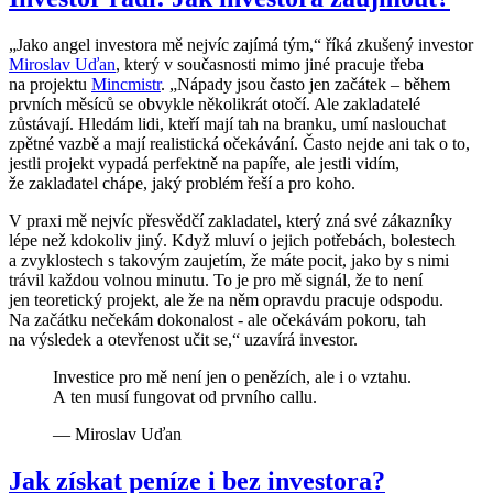
„Jako angel investora mě nejvíc zajímá tým,“ říká zkušený investor
Miroslav Uďan
, který v současnosti mimo jiné pracuje třeba
na projektu
Mincmistr
. „Nápady jsou často jen začátek – během
prvních měsíců se obvykle několikrát otočí. Ale zakladatelé
zůstávají. Hledám lidi, kteří mají tah na branku, umí naslouchat
zpětné vazbě a mají realistická očekávání. Často nejde ani tak o to,
jestli projekt vypadá perfektně na papíře, ale jestli vidím,
že zakladatel chápe, jaký problém řeší a pro koho.
V praxi mě nejvíc přesvědčí zakladatel, který zná své zákazníky
lépe než kdokoliv jiný. Když mluví o jejich potřebách, bolestech
a zvyklostech s takovým zaujetím, že máte pocit, jako by s nimi
trávil každou volnou minutu. To je pro mě signál, že to není
jen teoretický projekt, ale že na něm opravdu pracuje odspodu.
Na začátku nečekám dokonalost - ale očekávám pokoru, tah
na výsledek a otevřenost učit se,“ uzavírá investor.
Investice pro mě není jen o penězích, ale i o vztahu.
A ten musí fungovat od prvního callu.
— Miroslav Uďan
Jak získat peníze i bez investora?