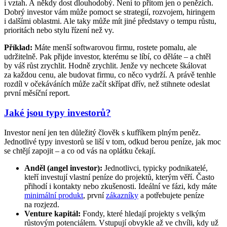
i vztah. A někdy dost dlouhodobý. Není to přitom jen o penězích.
Dobrý investor vám může pomoct se strategií, rozvojem, hiringem
i dalšími oblastmi. Ale taky může mít jiné představy o tempu růstu,
prioritách nebo stylu řízení než vy.
Příklad:
Máte menší softwarovou firmu, rostete pomalu, ale
udržitelně. Pak přijde investor, kterému se líbí, co děláte – a chtěl
by váš růst zrychlit. Hodně zrychlit. Jenže vy nechcete škálovat
za každou cenu, ale budovat firmu, co něco vydrží. A právě tenhle
rozdíl v očekáváních může začít skřípat dřív, než stihnete odeslat
první měsíční report.
Jaké jsou typy investorů?
Investor není jen ten důležitý člověk s kufříkem plným peněz.
Jednotlivé typy investorů se liší v tom, odkud berou peníze, jak moc
se chtějí zapojit – a co od vás na oplátku čekají.
Anděl (angel investor):
Jednotlivci, typicky podnikatelé,
kteří investují vlastní peníze do projektů, kterým věří. Často
přihodí i kontakty nebo zkušenosti. Ideální ve fázi, kdy máte
minimální produkt
, první
zákazníky
a potřebujete peníze
na rozjezd.
Venture kapitál:
Fondy, které hledají projekty s velkým
růstovým potenciálem. Vstupují obvykle až ve chvíli, kdy už