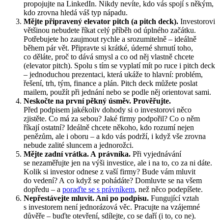
propojujte na LinkedIn. Nikdy nevíte, kdo vás spojí s někým,
kdo zrovna hledá váš typ nápadu.
Mějte připravený elevator pitch (a pitch deck).
Investorovi
většinou nebudete říkat celý příběh od úplného začátku.
Potřebujete ho zaujmout rychle a srozumitelně – ideálně
během pár vět. Připravte si krátké, úderné shrnutí toho,
co děláte, proč to dává smysl a co od něj vlastně chcete
(elevator pitch). Spolu s tím se vyplatí mít po ruce i pitch deck
– jednoduchou prezentaci, která ukáže to hlavní: problém,
řešení, trh, tým, finance a plán. Pitch deck můžete poslat
mailem, použít při jednání nebo se podle něj orientovat sami.
Neskočte na první pěkný úsměv. Prověřujte.
Před podpisem jakékoliv dohody si o investorovi něco
zjistěte. Co má za sebou? Jaké firmy podpořil? Co o něm
říkají ostatní? Ideálně chcete někoho, kdo rozumí nejen
penězům, ale i oboru – a kdo vás podrží, i když vše zrovna
nebude zalité sluncem a jednorožci.
Mějte zadní vrátka. A právníka.
Při vyjednávání
se nezaměřujte jen na výši investice, ale i na to, co za ni dáte.
Kolik si investor odnese z vaší firmy? Bude vám mluvit
do vedení? A co když se pohádáte? Domluvte se na všem
dopředu – a
poraďte se s právníkem
, než něco podepíšete.
Nepřestávejte mluvit. Ani po podpisu.
Fungující vztah
s investorem není jednorázová věc. Pracujte na vzájemné
důvěře – buďte otevření, sdílejte, co se daří (i to, co ne).