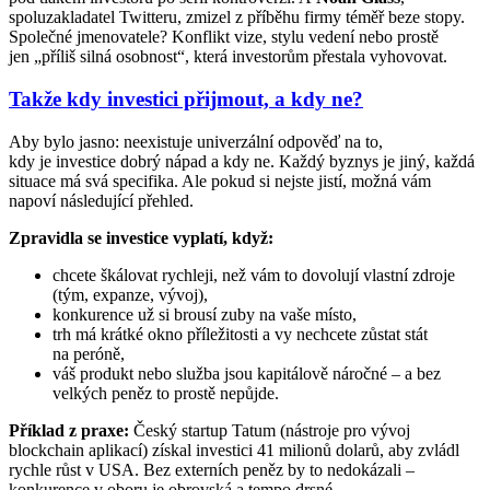
spoluzakladatel Twitteru, zmizel z příběhu firmy téměř beze stopy.
Společné jmenovatele? Konflikt vize, stylu vedení nebo prostě
jen „příliš silná osobnost“, která investorům přestala vyhovovat.
Takže kdy investici přijmout, a kdy ne?
Aby bylo jasno: neexistuje univerzální odpověď na to,
kdy je investice dobrý nápad a kdy ne. Každý byznys je jiný, každá
situace má svá specifika. Ale pokud si nejste jistí, možná vám
napoví následující přehled.
Zpravidla se investice vyplatí, když:
chcete škálovat rychleji, než vám to dovolují vlastní zdroje
(tým, expanze, vývoj),
konkurence už si brousí zuby na vaše místo,
trh má krátké okno příležitosti a vy nechcete zůstat stát
na peróně,
váš produkt nebo služba jsou kapitálově náročné – a bez
velkých peněz to prostě nepůjde.
Příklad z praxe:
Český startup Tatum (nástroje pro vývoj
blockchain aplikací) získal investici 41 milionů dolarů, aby zvládl
rychle růst v USA. Bez externích peněz by to nedokázali –
konkurence v oboru je obrovská a tempo drsné.