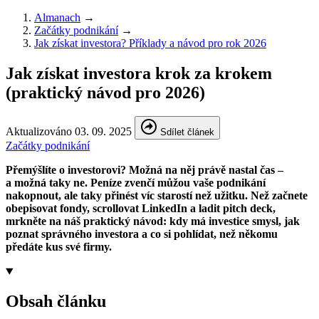
Almanach
→
Začátky podnikání
→
Jak získat investora? Příklady a návod pro rok 2026
Jak získat investora krok za krokem
(praktický návod pro 2026)
Aktualizováno 03. 09. 2025
Sdílet článek
Začátky podnikání
Přemýšlíte o investorovi? Možná na něj právě nastal čas –
a možná taky ne. Peníze zvenčí můžou vaše podnikání
nakopnout, ale taky přinést víc starostí než užitku. Než začnete
obepisovat fondy, scrollovat LinkedIn a ladit pitch deck,
mrkněte na náš praktický návod: kdy má investice smysl, jak
poznat správného investora a co si pohlídat, než někomu
předáte kus své firmy.
Obsah článku