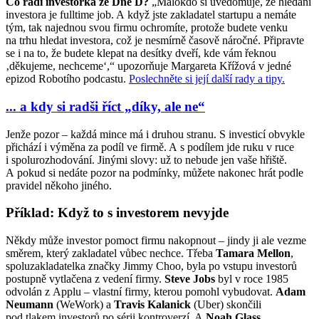
Co radí investorka ze Dne D?
„Málokdo si uvědomuje, že hledání
investora je fulltime job. A když jste zakladatel startupu a nemáte
tým, tak najednou svou firmu ochromíte, protože budete venku
na trhu hledat investora, což je nesmírně časově náročné. Připravte
se i na to, že budete klepat na desítky dveří, kde vám řeknou
‚děkujeme, nechceme‘,“ upozorňuje Margareta Křížová v jedné
epizod Robotího podcastu.
Poslechněte si její další rady a tipy.
... a kdy si radši říct „díky, ale ne“
Jenže pozor – každá mince má i druhou stranu. S investicí obvykle
přichází i výměna za podíl ve firmě. A s podílem jde ruku v ruce
i spolurozhodování. Jinými slovy: už to nebude jen vaše hřiště.
A pokud si nedáte pozor na podmínky, můžete nakonec hrát podle
pravidel někoho jiného.
Příklad: Když to s investorem nevyjde
Někdy může investor pomoct firmu nakopnout – jindy ji ale vezme
směrem, který zakladatel vůbec nechce. Třeba
Tamara Mellon
,
spoluzakladatelka značky Jimmy Choo, byla po vstupu investorů
postupně vytlačena z vedení firmy.
Steve Jobs
byl v roce 1985
odvolán z Applu – vlastní firmy, kterou pomohl vybudovat.
Adam
Neumann
(WeWork) a
Travis Kalanick
(Uber) skončili
pod tlakem investorů po sérii kontroverzí. A
Noah Glass
,