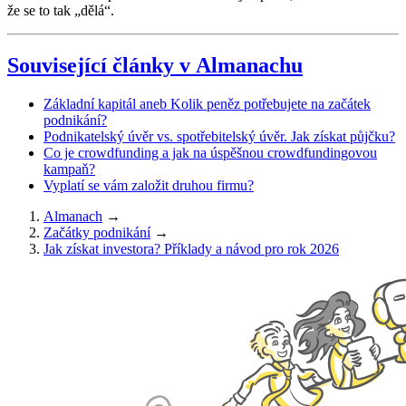
že se to tak „dělá“.
Související články v Almanachu
Základní kapitál aneb Kolik peněz potřebujete na začátek
podnikání?
Podnikatelský úvěr vs. spotřebitelský úvěr. Jak získat půjčku?
Co je crowdfunding a jak na úspěšnou crowdfundingovou
kampaň?
Vyplatí se vám založit druhou firmu?
Almanach
→
Začátky podnikání
→
Jak získat investora? Příklady a návod pro rok 2026