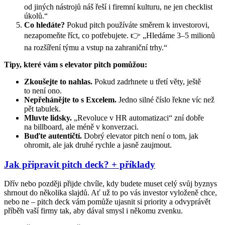
od jiných nástrojů náš řeší i firemní kulturu, ne jen checklist
úkolů.“
Co hledáte?
Pokud pitch používáte směrem k investorovi,
nezapomeňte říct, co potřebujete. 👉 „Hledáme 3–5 milionů
na rozšíření týmu a vstup na zahraniční trhy.“
Tipy, které vám s elevator pitch pomůžou:
Zkoušejte to nahlas.
Pokud zadrhnete u třetí věty, ještě
to není ono.
Nepřehánějte to s Excelem.
Jedno silné číslo řekne víc než
pět tabulek.
Mluvte lidsky.
„Revoluce v HR automatizaci“ zní dobře
na billboard, ale méně v konverzaci.
Buďte autentičtí.
Dobrý elevator pitch není o tom, jak
ohromit, ale jak druhé rychle a jasně zaujmout.
Jak připravit pitch deck? + příklady
Dřív nebo později přijde chvíle, kdy budete muset celý svůj byznys
shrnout do několika slajdů. Ať už to po vás investor vyloženě chce,
nebo ne – pitch deck vám pomůže ujasnit si priority a odvyprávět
příběh vaší firmy tak, aby dával smysl i někomu zvenku.