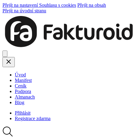
Přejít na nastavení Souhlasu s cookies
Přejít na obsah
Přejít na úvodní stranu
Úvod
Manifest
Ceník
Podpora
Almanach
Blog
Přihlásit
Registrace
zdarma