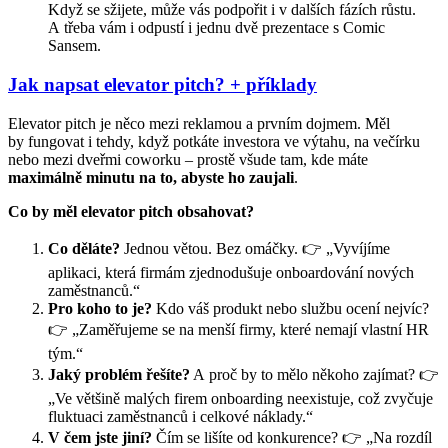
Když se sžijete, může vás podpořit i v dalších fázích růstu.
A třeba vám i odpustí i jednu dvě prezentace s Comic
Sansem.
Jak napsat elevator pitch? + příklady
Elevator pitch je něco mezi reklamou a prvním dojmem. Měl
by fungovat i tehdy, když potkáte investora ve výtahu, na večírku
nebo mezi dveřmi coworku – prostě všude tam, kde máte
maximálně minutu na to, abyste ho zaujali
.
Co by měl elevator pitch obsahovat?
Co děláte?
Jednou větou. Bez omáčky. 👉 „Vyvíjíme
aplikaci, která firmám zjednodušuje onboardování nových
zaměstnanců.“
Pro koho to je?
Kdo váš produkt nebo službu ocení nejvíc?
👉 „Zaměřujeme se na menší firmy, které nemají vlastní HR
tým.“
Jaký problém řešíte?
A proč by to mělo někoho zajímat? 👉
„Ve většině malých firem onboarding neexistuje, což zvyčuje
fluktuaci zaměstnanců i celkové náklady.“
V čem jste jiní?
Čím se lišíte od konkurence? 👉 „Na rozdíl