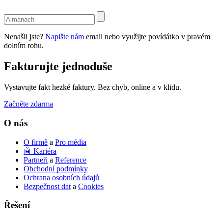
Use
the
up
Nenašli jste?
Napište nám
email nebo využijte povídátko v pravém
and
dolním rohu.
down
arrows
Fakturujte jednoduše
to
select
a
Vystavujte fakt hezké faktury. Bez chyb, online a v klidu.
result.
Press
Začněte zdarma
enter
to
O nás
go
to
O firmě
a
Pro média
the
🤖 Kariéra
selected
Partneři
a
Reference
search
Obchodní podmínky
result.
Ochrana osobních údajů
Touch
Bezpečnost dat
a
Cookies
device
users
Řešení
can
use