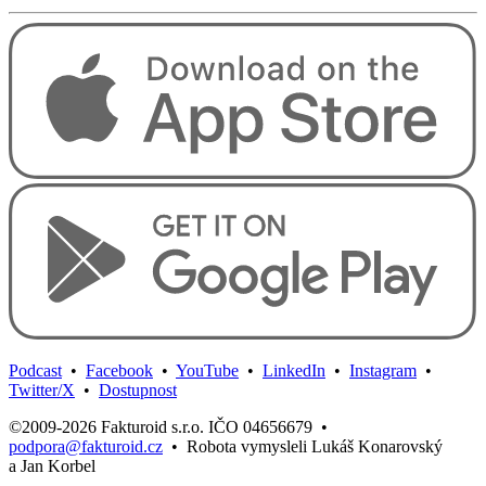
Podcast
•
Facebook
•
YouTube
•
LinkedIn
•
Instagram
•
Twitter/X
•
Dostupnost
©2009-2026 Fakturoid s.r.o. IČO 04656679
•
podpora@fakturoid.cz
•
Robota vymysleli Lukáš Konarovský
a Jan Korbel