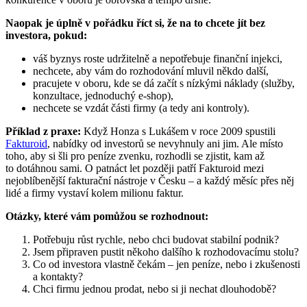
Naopak je úplně v pořádku říct si, že na to chcete jít bez
investora, pokud:
váš byznys roste udržitelně a nepotřebuje finanční injekci,
nechcete, aby vám do rozhodování mluvil někdo další,
pracujete v oboru, kde se dá začít s nízkými náklady (služby,
konzultace, jednoduchý e-shop),
nechcete se vzdát části firmy (a tedy ani kontroly).
Příklad z praxe:
Když Honza s Lukášem v roce 2009 spustili
Fakturoid
, nabídky od investorů se nevyhnuly ani jim. Ale místo
toho, aby si šli pro peníze zvenku, rozhodli se zjistit, kam až
to dotáhnou sami. O patnáct let později patří Fakturoid mezi
nejoblíbenější fakturační nástroje v Česku – a každý měsíc přes něj
lidé a firmy vystaví kolem milionu faktur.
Otázky, které vám pomůžou se rozhodnout:
Potřebuju růst rychle, nebo chci budovat stabilní podnik?
Jsem připraven pustit někoho dalšího k rozhodovacímu stolu?
Co od investora vlastně čekám – jen peníze, nebo i zkušenosti
a kontakty?
Chci firmu jednou prodat, nebo si ji nechat dlouhodobě?