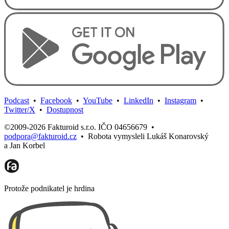
Podcast
•
Facebook
•
YouTube
•
LinkedIn
•
Instagram
•
Twitter/X
•
Dostupnost
©2009-2026 Fakturoid s.r.o. IČO 04656679
•
podpora@fakturoid.cz
•
Robota vymysleli Lukáš Konarovský
a Jan Korbel
Protože podnikatel je hrdina