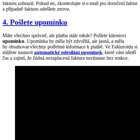
fakturu zobrazil. Pokud ne, zkontrolujte si e-mail pro doručení faktur
a případně fakturu odešlete znovu.
4. Pošlete upomínku
Máte všechno správně, ale platba stále nikde? Pošlete klientovi
upomínku
. Upomínka by měla být zdvořilá, ale jasná, a měla
by obsahovat všechny potřebné informace k platbě. Ve Fakturoidu si
můžete nastavit
automatické odesílání upomínek
, které vám ušetří
čas a zajistí, že žádná nezaplacená faktura nezůstane bez reakce.