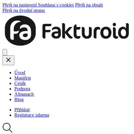
Přejít na nastavení Souhlasu s cookies
Přejít na obsah
Přejít na úvodní stranu
Úvod
Manifest
Ceník
Podpora
Almanach
Blog
Přihlásit
Registrace
zdarma