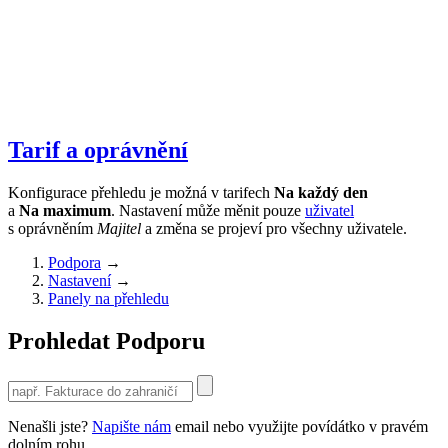
Tarif a oprávnění
Konfigurace přehledu je možná v tarifech
Na každý den
a
Na maximum
. Nastavení může měnit pouze
uživatel
s oprávněním
Majitel
a změna se projeví pro všechny uživatele.
Podpora
→
Nastavení
→
Panely na přehledu
Prohledat Podporu
Use
the
up
Nenašli jste?
Napište nám
email nebo využijte povídátko v pravém
and
dolním rohu.