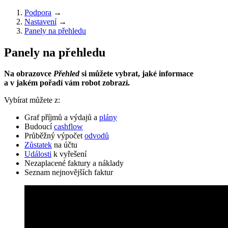
Podpora
→
Nastavení
→
Panely na přehledu
Panely na přehledu
Na obrazovce
Přehled
si můžete vybrat, jaké informace
a v jakém pořadí vám robot zobrazí.
Vybírat můžete z:
Graf příjmů a výdajů a
plány
Budoucí
cashflow
Průběžný výpočet
odvodů
Zůstatek
na účtu
Události
k vyřešení
Nezaplacené faktury a náklady
Seznam nejnovějších faktur