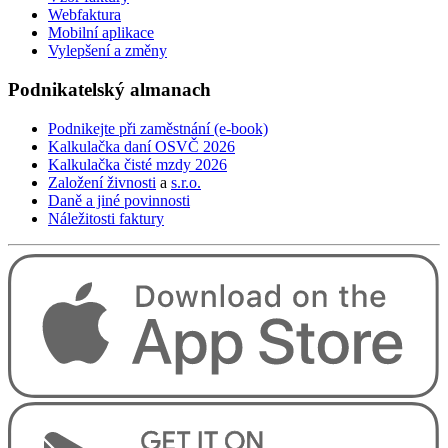
Webfaktura
Mobilní aplikace
Vylepšení a změny
Podnikatelský
almanach
Podnikejte při zaměstnání (e-book)
Kalkulačka daní OSVČ 2026
Kalkulačka čisté mzdy 2026
Založení živnosti
a
s.r.o.
Daně a jiné povinnosti
Náležitosti faktury