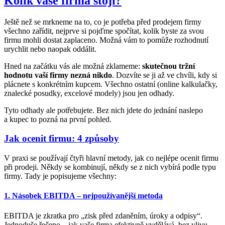
Kolik vaše firma stojí?
Ještě než se mrkneme na to, co je potřeba před prodejem firmy
všechno zařídit, nejprve si pojďme spočítat, kolik byste za svou
firmu mohli dostat zaplaceno. Možná vám to pomůže rozhodnutí
urychlit nebo naopak oddálit.
Hned na začátku vás ale možná zklameme:
skutečnou tržní
hodnotu vaší firmy nezná nikdo
. Dozvíte se ji až ve chvíli, kdy si
plácnete s konkrétním kupcem. Všechno ostatní (online kalkulačky,
znalecké posudky, excelové modely) jsou jen odhady.
Tyto odhady ale potřebujete. Bez nich jdete do jednání naslepo
a kupec to pozná na první pohled.
Jak ocenit firmu: 4 způsoby
V praxi se používají čtyři hlavní metody, jak co nejlépe ocenit firmu
při prodeji. Někdy se kombinují, někdy se z nich vybírá podle typu
firmy. Tady je popisujeme všechny:
1. Násobek EBITDA – nejpoužívanější metoda
EBITDA je zkratka pro „zisk před zdaněním, úroky a odpisy“.
Jednoduše řečeno – jak vaše firma efektivně vydělává, bez vlivu