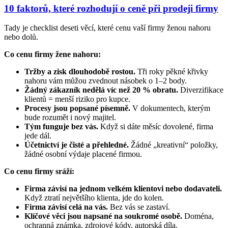
10 faktorů, které rozhodují o ceně při prodeji firmy
Tady je checklist deseti věcí, které cenu vaší firmy ženou nahoru
nebo dolů.
Co cenu firmy žene nahoru:
Tržby a zisk dlouhodobě rostou.
Tři roky pěkné křivky
nahoru vám můžou zvednout násobek o 1–2 body.
Žádný zákazník nedělá víc než 20 % obratu.
Diverzifikace
klientů = menší riziko pro kupce.
Procesy jsou popsané písemně.
V dokumentech, kterým
bude rozumět i nový majitel.
Tým funguje bez vás.
Když si dáte měsíc dovolené, firma
jede dál.
Účetnictví je čisté a přehledné.
Žádné „kreativní“ položky,
žádné osobní výdaje placené firmou.
Co cenu firmy sráží:
Firma závisí na jednom velkém klientovi nebo dodavateli.
Když ztratí největšího klienta, jde do kolen.
Firma závisí celá na vás.
Bez vás se zastaví.
Klíčové věci jsou napsané na soukromé osobě.
Doména,
ochranná známka, zdrojové kódy, autorská díla.