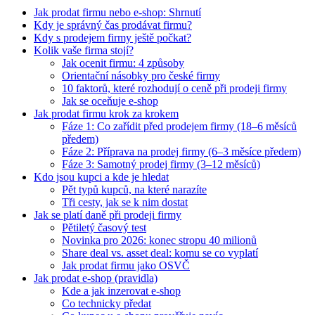
Jak prodat firmu nebo e-shop: Shrnutí
Kdy je správný čas prodávat firmu?
Kdy s prodejem firmy ještě počkat?
Kolik vaše firma stojí?
Jak ocenit firmu: 4 způsoby
Orientační násobky pro české firmy
10 faktorů, které rozhodují o ceně při prodeji firmy
Jak se oceňuje e-shop
Jak prodat firmu krok za krokem
Fáze 1: Co zařídit před prodejem firmy (18–6 měsíců
předem)
Fáze 2: Příprava na prodej firmy (6–3 měsíce předem)
Fáze 3: Samotný prodej firmy (3–12 měsíců)
Kdo jsou kupci a kde je hledat
Pět typů kupců, na které narazíte
Tři cesty, jak se k nim dostat
Jak se platí daně při prodeji firmy
Pětiletý časový test
Novinka pro 2026: konec stropu 40 milionů
Share deal vs. asset deal: komu se co vyplatí
Jak prodat firmu jako OSVČ
Jak prodat e-shop (pravidla)
Kde a jak inzerovat e-shop
Co technicky předat