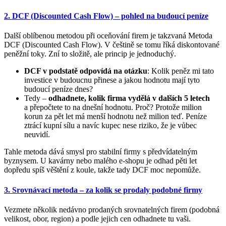
2. DCF (Discounted Cash Flow) – pohled na budoucí peníze
Další oblíbenou metodou při oceňování firem je takzvaná Metoda
DCF (Discounted Cash Flow). V češtině se tomu říká diskontované
peněžní toky. Zní to složitě, ale princip je jednoduchý.
DCF v podstatě odpovídá na otázku
: Kolik peněz mi tato
investice v budoucnu přinese a jakou hodnotu mají tyto
budoucí peníze dnes?
Tedy –
odhadnete, kolik firma vydělá v dalších 5 letech
a přepočtete to na dnešní hodnotu. Proč? Protože milion
korun za pět let má menší hodnotu než milion teď. Peníze
ztrácí kupní sílu a navíc kupec nese riziko, že je vůbec
neuvidí.
Tahle metoda dává smysl pro stabilní firmy s předvídatelným
byznysem. U kavárny nebo malého e-shopu je odhad pěti let
dopředu spíš věštění z koule, takže tady DCF moc nepomůže.
3. Srovnávací metoda – za kolik se prodaly podobné firmy
Vezmete několik nedávno prodaných srovnatelných firem (podobná
velikost, obor, region) a podle jejich cen odhadnete tu vaši.