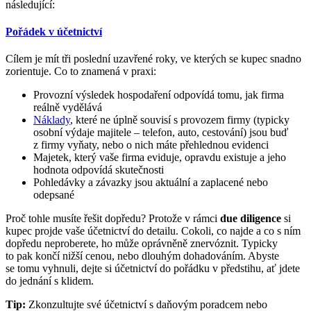
následující:
Pořádek v účetnictví
Cílem je mít tři poslední uzavřené roky, ve kterých se kupec snadno
zorientuje. Co to znamená v praxi:
Provozní výsledek hospodaření odpovídá tomu, jak firma
reálně vydělává
Náklady
, které ne úplně souvisí s provozem firmy (typicky
osobní výdaje majitele – telefon, auto, cestování) jsou buď
z firmy vyňaty, nebo o nich máte přehlednou evidenci
Majetek, který vaše firma eviduje, opravdu existuje a jeho
hodnota odpovídá skutečnosti
Pohledávky a závazky jsou aktuální a zaplacené nebo
odepsané
Proč tohle musíte řešit dopředu? Protože v rámci
due diligence
si
kupec projde vaše účetnictví do detailu. Cokoli, co najde a co s ním
dopředu neproberete, ho může oprávněně znervóznit. Typicky
to pak končí nižší cenou, nebo dlouhým dohadováním. Abyste
se tomu vyhnuli, dejte si účetnictví do pořádku v předstihu, ať jdete
do jednání s klidem.
Tip:
Zkonzultujte své účetnictví s daňovým poradcem nebo