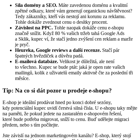
Síla domény a SEO.
Máte zavedenou doménu a kvalitní
zpětné odkazy, které vám generují organickou návštěvnost?
Tedy zákazníky, kteří vás nestojí ani korunu za reklamu.
Tohle dokáže zvednout cenu o desítky procent.
Závislost na PPC.
Tohle naopak dokáže cenu e-shopu
značně snížit. Když 80 % vašich tržeb tahá Google Ads
a Sklik, kupec ví, že stačí jedno zvýšení cen reklam a marže
je pryč.
Heureka, Google reviews a další recenze.
Stačí pár
špatných hvězdiček a důvěra padá.
E-mailová databáze.
Velikost je důležitá, ale není
to všechno. Kupec se bude ptát: jaká je open rate vašich
mailingů, kolik z uživatelů emaily aktivně čte za poslední tři
měsíce.
Tip: Na co si dát pozor u prodeje e-shopu?
E-shop je ideální prodávat hned po konci dobré sezóny,
kdy potenciální kupec uvidí čerstvá silná čísla. U e-shopu taky mějte
na paměti, že pokud jedete na zastaralém e-shopovém řešení,
které bude potřeba migrovat, sníží to cenu. Buď udělejte migraci
předem, nebo s tím počítejte.
Jste závislí na jednom marketingovém kanálu? E-shop, který stojí