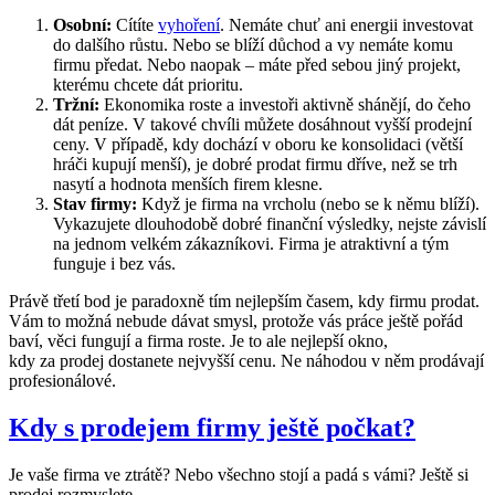
Osobní:
Cítíte
vyhoření
. Nemáte chuť ani energii investovat
do dalšího růstu. Nebo se blíží důchod a vy nemáte komu
firmu předat. Nebo naopak – máte před sebou jiný projekt,
kterému chcete dát prioritu.
Tržní:
Ekonomika roste a investoři aktivně shánějí, do čeho
dát peníze. V takové chvíli můžete dosáhnout vyšší prodejní
ceny. V případě, kdy dochází v oboru ke konsolidaci (větší
hráči kupují menší), je dobré prodat firmu dříve, než se trh
nasytí a hodnota menších firem klesne.
Stav firmy:
Když je firma na vrcholu (nebo se k němu blíží).
Vykazujete dlouhodobě dobré finanční výsledky, nejste závislí
na jednom velkém zákazníkovi. Firma je atraktivní a tým
funguje i bez vás.
Právě třetí bod je paradoxně tím nejlepším časem, kdy firmu prodat.
Vám to možná nebude dávat smysl, protože vás práce ještě pořád
baví, věci fungují a firma roste. Je to ale nejlepší okno,
kdy za prodej dostanete nejvyšší cenu. Ne náhodou v něm prodávají
profesionálové.
Kdy s prodejem firmy ještě počkat?
Je vaše firma ve ztrátě? Nebo všechno stojí a padá s vámi? Ještě si
prodej rozmyslete.