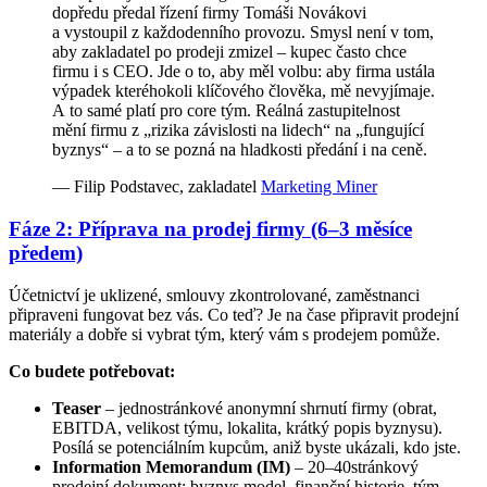
dopředu předal řízení firmy Tomáši Novákovi
a vystoupil z každodenního provozu. Smysl není v tom,
aby zakladatel po prodeji zmizel – kupec často chce
firmu i s CEO. Jde o to, aby měl volbu: aby firma ustála
výpadek kteréhokoli klíčového člověka, mě nevyjímaje.
A to samé platí pro core tým. Reálná zastupitelnost
mění firmu z „rizika závislosti na lidech“ na „fungující
byznys“ – a to se pozná na hladkosti předání i na ceně.
— Filip Podstavec, zakladatel
Marketing Miner
Fáze 2: Příprava na prodej firmy (6–3 měsíce
předem)
Účetnictví je uklizené, smlouvy zkontrolované, zaměstnanci
připraveni fungovat bez vás. Co teď? Je na čase připravit prodejní
materiály a dobře si vybrat tým, který vám s prodejem pomůže.
Co budete potřebovat:
Teaser
– jednostránkové anonymní shrnutí firmy (obrat,
EBITDA, velikost týmu, lokalita, krátký popis byznysu).
Posílá se potenciálním kupcům, aniž byste ukázali, kdo jste.
Information Memorandum (IM)
– 20–40stránkový
prodejní dokument: byznys model, finanční historie, tým,