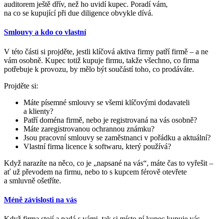
auditorem ještě dřív, než ho uvidí kupec. Poradí vám,
na co se kupující při due diligence obvykle dívá.
Smlouvy a kdo co vlastní
V této části si projděte, jestli klíčová aktiva firmy patří firmě – a ne
vám osobně. Kupec totiž kupuje firmu, takže všechno, co firma
potřebuje k provozu, by mělo být součástí toho, co prodáváte.
Projděte si:
Máte písemné smlouvy se všemi klíčovými dodavateli
a klienty?
Patří doména firmě, nebo je registrovaná na vás osobně?
Máte zaregistrovanou ochrannou známku?
Jsou pracovní smlouvy se zaměstnanci v pořádku a aktuální?
Vlastní firma licence k softwaru, který používá?
Když narazíte na něco, co je „napsané na vás“, máte čas to vyřešit –
ať už převodem na firmu, nebo to s kupcem férově otevřete
a smluvně ošetříte.
Méně závislosti na vás
Když firma stojí a padá s vámi, tak si místo ní kupec kupuje vás.