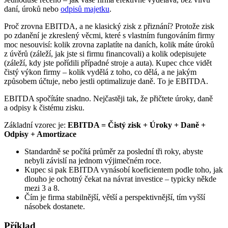
daní, úroků nebo
odpisů majetku
.
Proč zrovna EBITDA, a ne klasický zisk z přiznání? Protože zisk
po zdanění je zkreslený věcmi, které s vlastním fungováním firmy
moc nesouvisí: kolik zrovna zaplatíte na daních, kolik máte úroků
z úvěrů (záleží, jak jste si firmu financovali) a kolik odepisujete
(záleží, kdy jste pořídili případné stroje a auta). Kupec chce vidět
čistý výkon firmy – kolik vydělá z toho, co dělá, a ne jakým
způsobem účtuje, nebo jestli optimalizuje daně. To je EBITDA.
EBITDA spočítáte snadno. Nejčastěji tak, že přičtete úroky, daně
a odpisy k čistému zisku.
Základní vzorec je:
EBITDA = Čistý zisk + Úroky + Daně +
Odpisy + Amortizace
Standardně se počítá průměr za poslední tři roky, abyste
nebyli závislí na jednom výjimečném roce.
Kupec si pak EBITDA vynásobí koeficientem podle toho, jak
dlouho je ochotný čekat na návrat investice – typicky někde
mezi 3 a 8.
Čím je firma stabilnější, větší a perspektivnější, tím vyšší
násobek dostanete.
Příklad