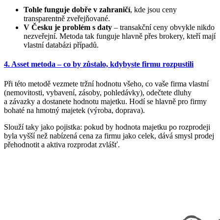
Tohle funguje dobře v zahraničí
, kde jsou ceny
transparentně zveřejňované.
V Česku je problém s daty
– transakční ceny obvykle nikdo
nezveřejní. Metoda tak funguje hlavně přes brokery, kteří mají
vlastní databázi případů.
4. Asset metoda – co by zůstalo, kdybyste firmu rozpustili
Při této metodě vezmete tržní hodnotu všeho, co vaše firma vlastní
(nemovitosti, vybavení, zásoby, pohledávky), odečtete dluhy
a závazky a dostanete hodnotu majetku. Hodí se hlavně pro firmy
bohaté na hmotný majetek (výroba, doprava).
Slouží taky jako pojistka: pokud by hodnota majetku po rozprodeji
byla vyšší než nabízená cena za firmu jako celek, dává smysl prodej
přehodnotit a aktiva rozprodat zvlášť.