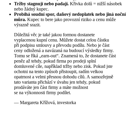
Tržby stagnují nebo padají.
Křivka dolů = nižší násobek
nebo žádný kupec.
Probíhá soudní spor, daňový nedoplatek nebo jiná noční
můra.
Kupec to bere jako provozní riziko a cenu může
výrazně srazit.
Důležitá věc je také jakou formou dostanete
vyplacenou kupní cenu. Můžete dostat celou částku
při podpisu smlouvy a převodu podílu. Nebo je část
ceny odložená a navázaná na budoucí výsledky firmy.
Tomu se říká „earn-out“. Znamená to, že dostanete část
peněz až tehdy, pokud firma po prodeji splní
domluvené cíle, například tržby nebo zisk. Pokud jste
ochotni na tento způsob přistoupit, radím velkou
opatrnost a velmi přesnou dohodu cílů. A samozřejmě
tato varianta přichází v úvahu jen tehdy, pokud
prodáváte jen část firmy a máte možnost
se na výkonnosti firmy podílet.
— Margareta Křížová, investorka