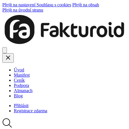
Přejít na nastavení Souhlasu s cookies
Přejít na obsah
Přejít na úvodní stranu
Úvod
Manifest
Ceník
Podpora
Almanach
Blog
Přihlásit
Registrace
zdarma