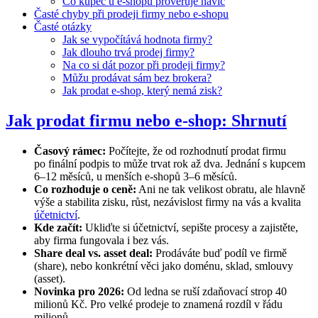
Co kupec u e-shopu prověřuje navíc
Časté chyby při prodeji firmy nebo e-shopu
Časté otázky
Jak se vypočítává hodnota firmy?
Jak dlouho trvá prodej firmy?
Na co si dát pozor při prodeji firmy?
Můžu prodávat sám bez brokera?
Jak prodat e-shop, který nemá zisk?
Jak prodat firmu nebo e-shop: Shrnutí
Časový rámec:
Počítejte, že od rozhodnutí prodat firmu
po finální podpis to může trvat rok až dva. Jednání s kupcem
6–12 měsíců, u menších e-shopů 3–6 měsíců.
Co rozhoduje o ceně:
Ani ne tak velikost obratu, ale hlavně
výše a stabilita zisku, růst, nezávislost firmy na vás a kvalita
účetnictví
.
Kde začít:
Ukliďte si účetnictví, sepište procesy a zajistěte,
aby firma fungovala i bez vás.
Share deal vs. asset deal:
Prodáváte buď podíl ve firmě
(share), nebo konkrétní věci jako doménu, sklad, smlouvy
(asset).
Novinka pro 2026:
Od ledna se ruší zdaňovací strop 40
milionů Kč. Pro velké prodeje to znamená rozdíl v řádu
milionů.