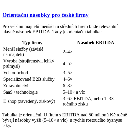
Orientační násobky pro české firmy
Pro většinu majitelů menších a středních firem bude relevantní
hlavně násobek EBITDA. Tady je orientační tabulka:
Typ firmy
Násobek EBITDA
Menší služby (závislé
2–4×
na majiteli)
Výroba (strojírenství, lehký
4–5×
průmysl)
Velkoobchod
3–5×
Specializované B2B služby
4–6×
Zdravotnictví
6–8×
SaaS / technologie
5–10× a víc
3–6× EBITDA, nebo 1–3×
E-shop (zavedený, ziskový)
ročního zisku
Tabulka je orientační. U firem s EBITDA nad 50 milionů Kč ročně
bývají násobky vyšší (5–10× a víc), u rychle rostoucího byznysu
taky.