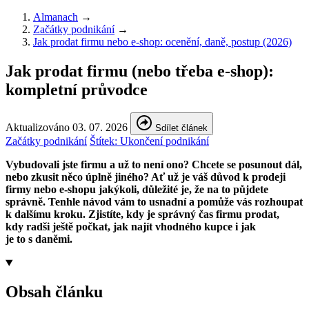
Almanach
→
Začátky podnikání
→
Jak prodat firmu nebo e-shop: ocenění, daně, postup (2026)
Jak prodat firmu (nebo třeba e-shop):
kompletní průvodce
Aktualizováno 03. 07. 2026
Sdílet článek
Začátky podnikání
Štítek:
Ukončení podnikání
Vybudovali jste firmu a už to není ono? Chcete se posunout dál,
nebo zkusit něco úplně jiného? Ať už je váš důvod k prodeji
firmy nebo e-shopu jakýkoli, důležité je, že na to půjdete
správně. Tenhle návod vám to usnadní a pomůže vás rozhoupat
k dalšímu kroku. Zjistíte, kdy je správný čas firmu prodat,
kdy radši ještě počkat, jak najít vhodného kupce i jak
je to s daněmi.
Obsah článku