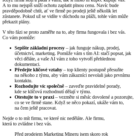
A to mu nejspíš sníží ochotu zaplatit plnou cenu. Navíc bude
pravděpodobně chtít, ať ve firmě po prodeji ještě několik let
zůstanete. Pokud už se vidíte v důchodu na pláži, tohle vám může
překazit plány.
V této fázi se proto zaměřte na to, aby firma fungovala i bez vás.
Co vám pomůže:
Sepište základní procesy
– jak funguje nákup, prodej,
účetnictví, marketing. Pomůže vám s tím AI: stačí popsat, jak
věci děláte, a vaše AI vám z toho vytvoří přehlednou
dokumentaci.
Předejte klíčové vztahy
– top klienty postupně přesuňte
na někoho z týmu, aby vám zákazníci nevolali jako prvnímu
kontaktu.
Rozhodujte víc společně
– zaveďte pravidelné porady,
kde se klíčová rozhodnutí dělají v týmu.
Otestujte to v praxi
– vezměte si měsíc dovolené a pozorujte,
co se ve firmě stane. Když se něco pokazí, ukáže vám to,
na čem ještě pracovat.
Nejde o to mít firmu, ve které nic neděláte. Ale firmu,
která to zvládne i bez vás.
Před prodejem Marketing Mineru jsem skoro rok