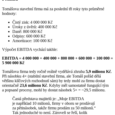
Tomášova stavební firma má za poslední tři roky tyto průměrné
hodnoty:
Čistý zisk: 4 000 000 Kč
Úroky z úvěrů: 400 000 Kč
Daně: 800 000 Kč
Odpisy: 600 000 Kč
Amortizace: 100 000 Kč
Výpočet EBITDA vychází takhle:
EBITDA = 4 000 000 + 400 000 + 800 000 + 600 000 + 100 000 =
5 900 000 Kč
Tomášova firma tedy ročně reálně vydělává zhruba
5,9 milionu Kč
.
Při násobku 4× (stabilní stavební firma, ale Tomáš pořád dělá
většinu klíčových rozhodnutí sám) by tedy mohl za firmu dostat
orientačně
23,6 milionu Kč
. Kdyby měl samostatně fungující tým
a popsané procesy, mohl by dostat násobek 5× = ~29,5 milionu.
Častá představa majitelů je: „Moje EBITDA
je například 10 milionů, firmy v oboru se prodávají
za pětinásobek, takže firmu prodám za 50 milionů.“
Tak jednoduché to není. Zároveň se řeší, kolik