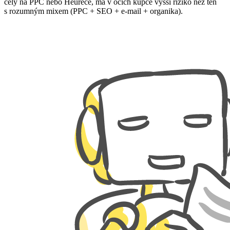
celý na PPC nebo Heuréce, má v očích kupce vyšší riziko než ten
s rozumným mixem (PPC + SEO + e-mail + organika).