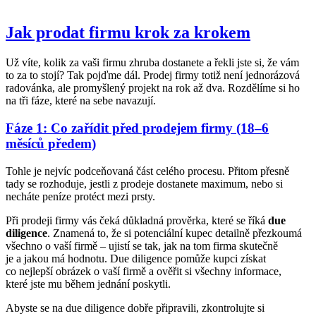
Jak prodat firmu krok za krokem
Už víte, kolik za vaši firmu zhruba dostanete a řekli jste si, že vám
to za to stojí? Tak pojďme dál. Prodej firmy totiž není jednorázová
radovánka, ale promyšlený projekt na rok až dva. Rozdělíme si ho
na tři fáze, které na sebe navazují.
Fáze 1: Co zařídit před prodejem firmy (18–6
měsíců předem)
Tohle je nejvíc podceňovaná část celého procesu. Přitom přesně
tady se rozhoduje, jestli z prodeje dostanete maximum, nebo si
necháte peníze protéct mezi prsty.
Při prodeji firmy vás čeká důkladná prověrka, které se říká
due
diligence
. Znamená to, že si potenciální kupec detailně přezkoumá
všechno o vaší firmě – ujistí se tak, jak na tom firma skutečně
je a jakou má hodnotu. Due diligence pomůže kupci získat
co nejlepší obrázek o vaší firmě a ověřit si všechny informace,
které jste mu během jednání poskytli.
Abyste se na due diligence dobře připravili, zkontrolujte si