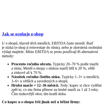
Jak se oceňuje e-shop
U e-shopů, hlavně těch menších, EBITDA často nesedí. Buď
je nízká (e-shop ji reinvestuje do růstu), nebo je zkreslená osobními
výdaji majitele. Místo EBITDA se proto používají tři alternativní
metody:
Procento ročního obratu.
Typicky 20–70 % podle marže
a růstu. Menší e-shopy s nízkou marží blíž k 20 %, větší
a ziskové až k 70 %.
Násobek ročního čistého zisku.
Typicky 1–3× u menších,
3–6× u větších a zavedených e-shopů.
Hrubá marže × 12–36 měsíců.
Tedy: kupec si chce vydělat
zpět to, co mu firma přinese na hrubé marži za 1 až 3 roky.
Čím rizikovější obor, tím kratší doba.
Co kupec u e-shopu řeší jinak než u běžné firmy: