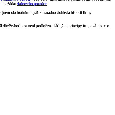
ním požádat
daňového poradce
.
řejném obchodním rejstříku snadno dohledá historii firmy.
ší důvěryhodnost není podložena žádnými principy fungování s. r. o.