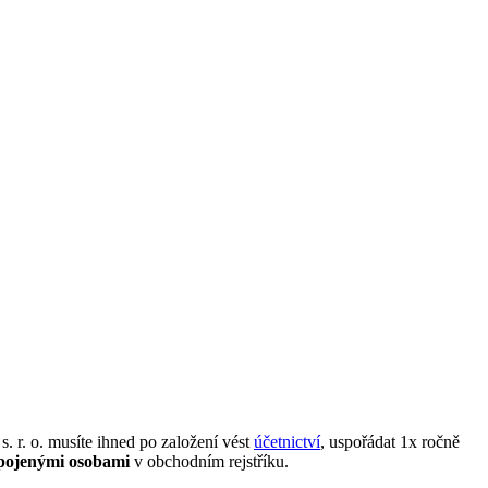
. r. o. musíte ihned po založení vést
účetnictví
, uspořádat 1x ročně
ropojenými osobami
v obchodním rejstříku.