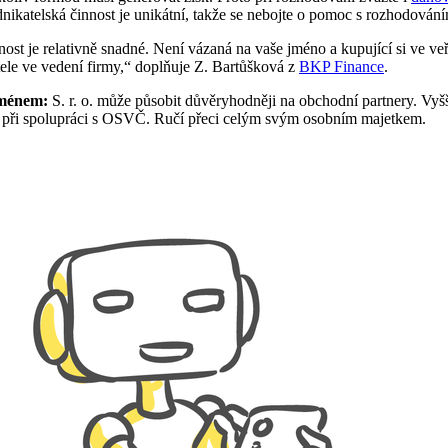
nikatelská činnost je unikátní, takže se nebojte o pomoc s rozhodová
st je relativně snadné. Není vázaná na vaše jméno a kupující si ve ve
atele ve vedení firmy,“ doplňuje Z. Bartůšková z
BKP Finance
.
jménem:
S. r. o. může působit důvěryhodněji na obchodní partnery. Vyš
elé při spolupráci s OSVČ. Ručí přeci celým svým osobním majetkem.