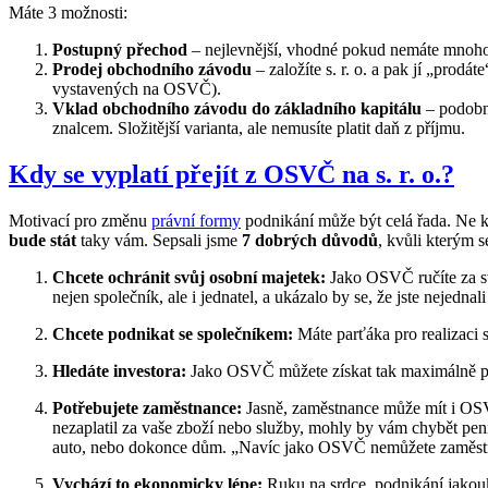
Máte 3 možnosti:
Postupný přechod
– nejlevnější, vhodné pokud nemáte mnoho 
Prodej obchodního závodu
– založíte s. r. o. a pak jí „pro
vystavených na OSVČ).
Vklad obchodního závodu do základního kapitálu
– podobné
znalcem. Složitější varianta, ale nemusíte platit daň z příjmu.
Kdy se vyplatí přejít z OSVČ na s. r. o.?
Motivací pro změnu
právní formy
podnikání může být celá řada. Ne k
bude stát
taky vám. Sepsali jsme
7 dobrých důvodů
, kvůli kterým 
Chcete ochránit svůj osobní majetek:
Jako OSVČ ručíte za sv
nejen společník, ale i jednatel, a ukázalo by se, že jste neje
Chcete podnikat se společníkem:
Máte parťáka pro realizaci
Hledáte investora:
Jako OSVČ můžete získat tak maximálně půjčk
Potřebujete zaměstnance:
Jasně, zaměstnance může mít i OSV
nezaplatil za vaše zboží nebo služby, mohly by vám chybět pen
auto, nebo dokonce dům. „Navíc jako OSVČ nemůžete zaměstná
Vychází to ekonomicky lépe:
Ruku na srdce, podnikání jakouk