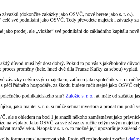
závazků (dokončíte zakázky jako OSVČ, nové berete jako s. r. o.).
dáte“ celé své podnikání jako OSVČ. Tedy převedete majetek i závazky za
 jako prodej, ale „vložíte“ své podnikání do základního kapitálu nově 
aždý důvod musí být dost dobrý. Pokud to po vás z jakéhokoliv důvodu
se proces proměny (hele, hned dvě díla Franze Kafky za sebou) vyplatí.
é závazky celým svým majetkem, zatímco jako společník s. r. o. ručít
dnali s péčí řádného hospodáře, za škodu budete ručit stejně jako OSVČ 
 společného podnikatelského snu?
Založte s. r. o.
, ať máte od začátku j
u, jako majitel s. r. o. si může sehnat investora a prodat mu podíl ve
Č, ale s ohledem na bod 1 je snazší někoho zaměstnávat jako právnick
íze na výplaty. Jako OSVČ za své závazky ručíte celým svým majetkem, 
vat manžela/ku. Naopak v s. r. o. to možné je,“ upozorňuje zkušená
oliv formou musí generovat zisk. Proto při rozhodování zvažte i
daňov