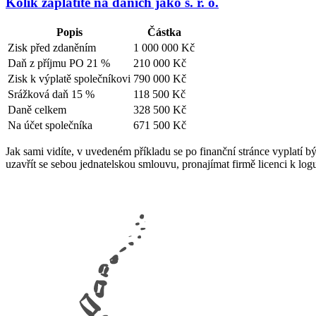
Kolik zaplatíte na daních jako s. r. o.
Popis
Částka
Zisk před zdaněním
1 000 000 Kč
Daň z příjmu PO 21 %
210 000 Kč
Zisk k výplatě společníkovi
790 000 Kč
Srážková daň 15 %
118 500 Kč
Daně celkem
328 500 Kč
Na účet společníka
671 500 Kč
Jak sami vidíte, v uvedeném příkladu se po finanční stránce vyplatí 
uzavřít se sebou jednatelskou smlouvu, pronajímat firmě licenci k log