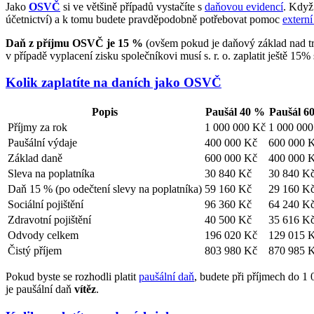
Jako
OSVČ
si ve většině případů vystačíte s
daňovou evidencí
. Když 
účetnictví) a k tomu budete pravděpodobně potřebovat pomoc
externí
Daň z příjmu OSVČ je 15 %
(ovšem pokud je daňový základ nad t
v případě vyplacení zisku společníkovi musí s. r. o. zaplatit ještě 15
Kolik zaplatíte na daních jako OSVČ
Popis
Paušál 40 %
Paušál 6
Příjmy za rok
1 000 000 Kč
1 000 00
Paušální výdaje
400 000 Kč
600 000 
Základ daně
600 000 Kč
400 000 
Sleva na poplatníka
30 840 Kč
30 840 K
Daň 15 % (po odečtení slevy na poplatníka)
59 160 Kč
29 160 K
Sociální pojištění
96 360 Kč
64 240 K
Zdravotní pojištění
40 500 Kč
35 616 K
Odvody celkem
196 020 Kč
129 015 
Čistý příjem
803 980 Kč
870 985 
Pokud byste se rozhodli platit
paušální daň
, budete při příjmech do 1
je paušální daň
vítěz
.