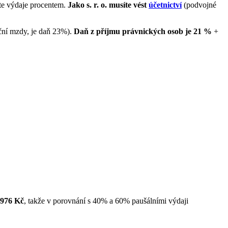
ujte výdaje procentem.
Jako s. r. o. musíte vést
účetnictví
(podvojné
ční mzdy, je daň 23%).
Daň z příjmu právnických osob je 21 %
+
 976 Kč
, takže v porovnání s 40% a 60% paušálními výdaji