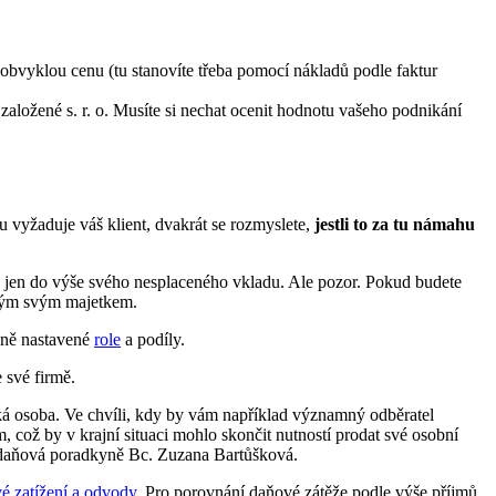
 obvyklou cenu (tu stanovíte třeba pomocí nákladů podle faktur
založené s. r. o. Musíte si nechat ocenit hodnotu vašeho podnikání
 vyžaduje váš klient, dvakrát se rozmyslete,
jestli to za tu námahu
e jen do výše svého nesplaceného vkladu. Ale pozor. Pokud budete
celým svým majetkem.
asně nastavené
role
a podíly.
 své firmě.
á osoba. Ve chvíli, kdy by vám například významný odběratel
což by v krajní situaci mohlo skončit nutností prodat své osobní
 daňová poradkyně Bc. Zuzana Bartůšková.
é zatížení a odvody
. Pro porovnání daňové zátěže podle výše příjmů