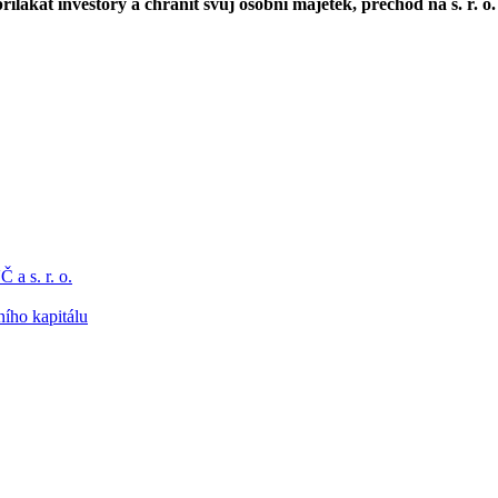
lákat investory a chránit svůj osobní majetek, přechod na s. r. 
a s. r. o.
ního kapitálu