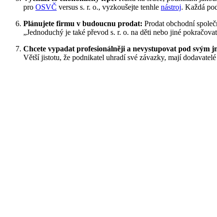
pro
OSVČ
versus s. r. o., vyzkoušejte tenhle
nástroj
. Každá pod
Plánujete firmu v budoucnu prodat:
Prodat obchodní společno
„Jednoduchý je také převod s. r. o. na děti nebo jiné pokračov
Chcete vypadat profesionálněji a nevystupovat pod svým 
Větší jistotu, že podnikatel uhradí své závazky, mají dodavat