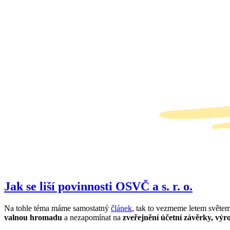
Jak se liší povinnosti OSVČ a s. r. o.
Na tohle téma máme samostatný
článek
, tak to vezmeme letem svět
valnou hromadu
a nezapomínat na
zveřejnění účetní závěrky, výr