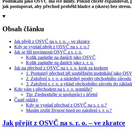
Podnikání jako OSVČ má své limity. Pokud chcete expandovat, při
jak postupovat, aby přechod proběhl hladce a (skoro) bez stresu.
Obsah článku
Jak přejít z OSVČ na s. r. o. – ve zkratce
Kdy se vyplatí přejít z OSVČ na s. r. o.?
Jak se liší povinnosti OSVČ a s. r. o.
Kolik zaplatíte na daních jako OSVČ
Kolik zaplatíte na daních jako s. r. o.
Jak na přechod z OSVČ na s. r. o. krok za krokem
1. Postupný přechod při souběžném podnikání jako OSVČ 
2. Založení s. r. o. a následný prodej obchodního závodu
3. Založení s. r. o. a vklad obchodního závodu do základ
Kdo vám s přechodem na s. r. o. pomůže?
Tip: Zjednodušte si spolupráci s účetní
Časté otázky
Kdy se vyplatí přechod z OSVČ na s. r. o.?
Musím zrušit živnost hned po založení s. r. o.?
Jak přejít z OSVČ na s. r. o. – ve zkratce