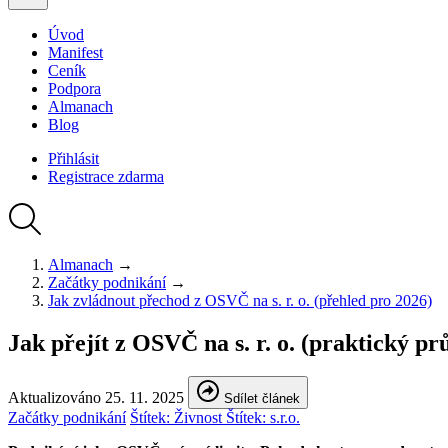
Úvod
Manifest
Ceník
Podpora
Almanach
Blog
Přihlásit
Registrace
zdarma
Almanach
→
Začátky podnikání
→
Jak zvládnout přechod z OSVČ na s. r. o. (přehled pro 2026)
Jak přejít z OSVČ na s. r. o. (praktický pr
Aktualizováno 25. 11. 2025
Sdílet článek
Začátky podnikání
Štítek:
Živnost
Štítek:
s.r.o.