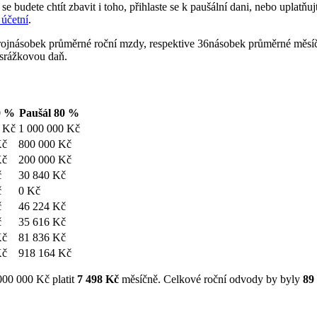
se budete chtít zbavit i toho, přihlaste se k paušální dani, nebo uplatň
 účetní
.
rojnásobek průměrné roční mzdy, respektive 36násobek průměrné měsí
% srážkovou daň.
0 %
Paušál 80 %
0 Kč
1 000 000 Kč
Kč
800 000 Kč
Kč
200 000 Kč
č
30 840 Kč
č
0 Kč
č
46 224 Kč
č
35 616 Kč
Kč
81 836 Kč
Kč
918 164 Kč
 000 000 Kč platit
7 498 Kč
měsíčně. Celkové roční odvody by byly
89