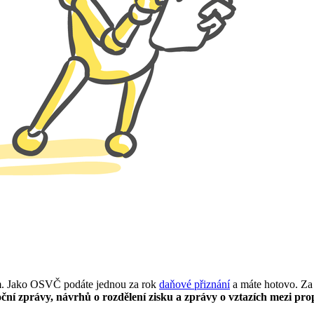
em. Jako OSVČ podáte jednou za rok
daňové přiznání
a máte hotovo. Za s
oční zprávy, návrhů o rozdělení zisku a zprávy o vztazích mezi p