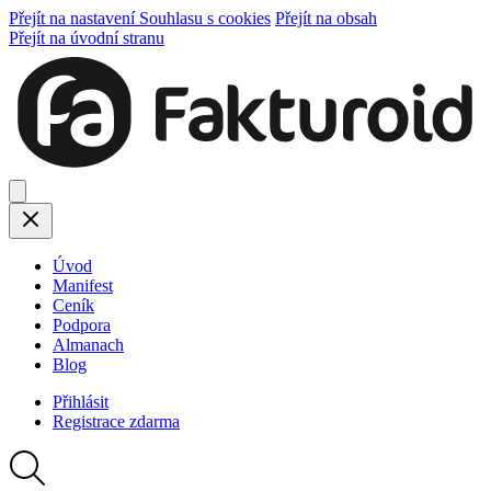
Přejít na nastavení Souhlasu s cookies
Přejít na obsah
Přejít na úvodní stranu
Úvod
Manifest
Ceník
Podpora
Almanach
Blog
Přihlásit
Registrace
zdarma