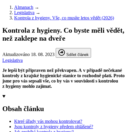
Almanach
→
Legislativa
→
Kontrola z hygieny. Vše, co musíte letos vědět (2026)
Kontrola z hygieny. Co byste měli vědět,
než zaklepe na dveře
Aktualizováno 18. 08. 2023
Sdílet článek
Legislativa
Je lepší být připraven než překvapen. A v případě nečekané
kontroly z krajské hygienické stanice to rozhodně platí. Proto
jsme pro vás sepsali vše, co by vás v souvislosti s kontrolou
z hygieny mohlo zajímat.
Obsah článku
Které úřady vás mohou kontrolovat?
Jsou kontroly z hygieny předem ohlášené?
Jak probíhá kontrola z hygieny?