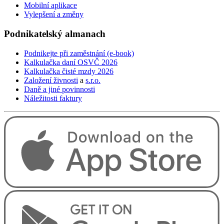
Mobilní aplikace
Vylepšení a změny
Podnikatelský
almanach
Podnikejte při zaměstnání (e-book)
Kalkulačka daní OSVČ 2026
Kalkulačka čisté mzdy 2026
Založení živnosti
a
s.r.o.
Daně a jiné povinnosti
Náležitosti faktury