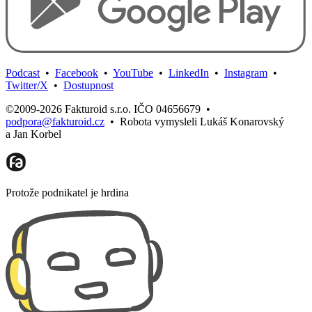
Podcast
•
Facebook
•
YouTube
•
LinkedIn
•
Instagram
•
Twitter/X
•
Dostupnost
©2009-2026 Fakturoid s.r.o. IČO 04656679
•
podpora@fakturoid.cz
•
Robota vymysleli Lukáš Konarovský
a Jan Korbel
Protože podnikatel je hrdina