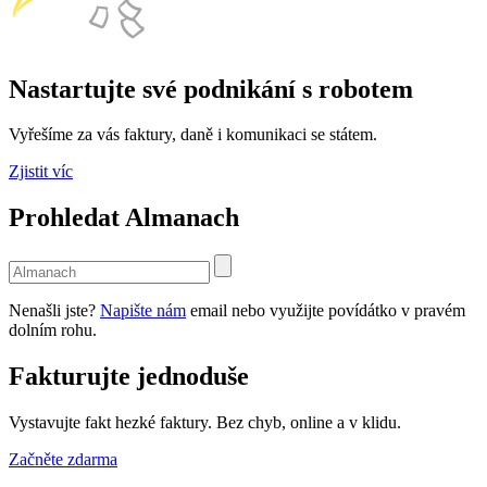
Nastartujte své podnikání s robotem
Vyřešíme za vás faktury, daně i komunikaci se státem.
Zjistit víc
Prohledat Almanach
Use
the
up
Nenašli jste?
Napište nám
email nebo využijte povídátko v pravém
and
dolním rohu.
down
arrows
Fakturujte jednoduše
to
select
a
Vystavujte fakt hezké faktury. Bez chyb, online a v klidu.
result.
Press
Začněte zdarma
enter