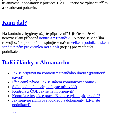
trvanlivosti, nedostatky v příručce HACCP nebo ve způsobu příjmu
a skladování potravin.
Kam dál?
Na kontrolu z hygieny už jste připravení? Ujistěte se, že vás
nerozhází ani případná
kontrola z finančáku
. A nebo se v dalším
rozvoji svého podnikání inspirujte v našem
velkém podnikatelském
seriálu plném praktických rad a tipů
(nejen) pro začínající
podnikatele.
Další články v Almanachu
Jak se připravit na kontrolu z finančního úřadu? (praktický
návod)
Přehledný návod. Jak se státem komunikovat online?
Sídlo podnikání: vše, co byste měli vědět
Kontrola z ČOI. Jak se na ni připravit?
Kontrola z inspekce práce. Koho se týká a jak probíhá?
Jak správně archivovat doklady a dokumenty, když jste
podnikatel?