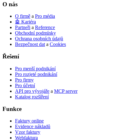
to
O nás
go
to
O firmě
a
Pro média
the
🤖 Kariéra
selected
Partneři
a
Reference
search
Obchodní podmínky
result.
Ochrana osobních údajů
Touch
Bezpečnost dat
a
Cookies
device
users
Řešení
can
use
Pro menší podnikání
touch
Pro rozjeté podnikání
and
Pro firmy
swipe
Pro účetní
gestures.
API pro vývojáře
a
MCP server
Katalog rozšíření
Funkce
Faktury online
Evidence nákladů
Vzor faktury
Webfaktura