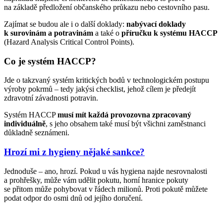
na základě předložení občanského průkazu nebo cestovního pasu.
Zajímat se budou ale i o další doklady:
nabývací doklady
k surovinám a potravinám
a také o
příručku k systému HACCP
(Hazard Analysis Critical Control Points).
Co je systém HACCP?
Jde o takzvaný systém kritických bodů v technologickém postupu
výroby pokrmů – tedy jakýsi checklist, jehož cílem je předejít
zdravotní závadnosti potravin.
Systém HACCP
musí mít každá provozovna zpracovaný
individuálně
, s jeho obsahem také musí být všichni zaměstnanci
důkladně seznámeni.
Hrozí mi z hygieny nějaké sankce?
Jednoduše – ano, hrozí. Pokud u vás hygiena najde nesrovnalosti
a prohřešky, může vám udělit pokutu, horní hranice pokuty
se přitom může pohybovat v řádech milionů. Proti pokutě můžete
podat odpor do osmi dnů od jejího doručení.