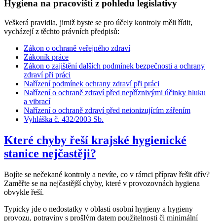
Hygiena na pracovišti z pohledu legislativy
Veškerá pravidla, jimiž byste se pro účely kontroly měli řídit,
vycházejí z těchto právních předpisů:
Zákon o ochraně veřejného zdraví
Zákoník práce
Zákon o zajištění dalších podmínek bezpečnosti a ochrany
zdraví při práci
Nařízení podmínek ochrany zdraví při práci
Nařízení o ochraně zdraví před nepříznivými účinky hluku
a vibrací
Nařízení o ochraně zdraví před neionizujícím zářením
Vyhláška č. 432/2003 Sb.
Které chyby řeší krajské hygienické
stanice nejčastěji?
Bojíte se nečekané kontroly a nevíte, co v rámci příprav řešit dřív?
Zaměřte se na nejčastější chyby, které v provozovnách hygiena
obvykle řeší.
Typicky jde o nedostatky v oblasti osobní hygieny a hygieny
provozu, potraviny s prošlým datem použitelnosti či minimální