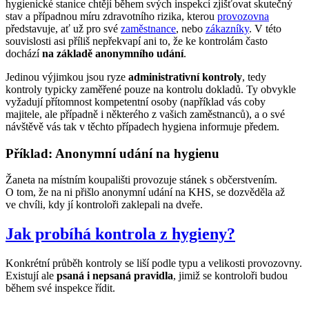
hygienické stanice chtějí během svých inspekcí zjišťovat skutečný
stav a případnou míru zdravotního rizika, kterou
provozovna
představuje, ať už pro své
zaměstnance
, nebo
zákazníky
. V této
souvislosti asi příliš nepřekvapí ani to, že ke kontrolám často
dochází
na základě anonymního udání
.
Jedinou výjimkou jsou ryze
administrativní kontroly
, tedy
kontroly typicky zaměřené pouze na kontrolu dokladů. Ty obvykle
vyžadují přítomnost kompetentní osoby (například vás coby
majitele, ale případně i některého z vašich zaměstnanců), a o své
návštěvě vás tak v těchto případech hygiena informuje předem.
Příklad: Anonymní udání na hygienu
Žaneta na místním koupališti provozuje stánek s občerstvením.
O tom, že na ni přišlo anonymní udání na KHS, se dozvěděla až
ve chvíli, kdy jí kontroloři zaklepali na dveře.
Jak probíhá kontrola z hygieny?
Konkrétní průběh kontroly se liší podle typu a velikosti provozovny.
Existují ale
psaná i nepsaná pravidla
, jimiž se kontroloři budou
během své inspekce řídit.