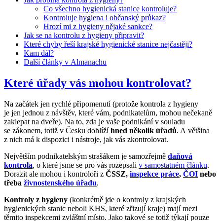
Co všechno hygienická stanice kontroluje?
Kontroluje hygiena i občanský průkaz?
Hrozí mi z hygieny nějaké sankce?
Jak se na kontrolu z hygieny připravit?
Které chyby řeší krajské hygienické stanice nejčastěji?
Kam dál?
Další články v Almanachu
Které úřady vás mohou kontrolovat?
Na začátek jen rychlé připomenutí (protože kontrola z hygieny
je jen jednou z návštěv, které vám, podnikatelům, mohou nečekaně
zaklepat na dveře). Na to, zda je vaše podnikání v souladu
se zákonem, totiž v Česku dohlíží
hned několik úřadů
. A většina
z nich má k dispozici i nástroje, jak vás zkontrolovat.
Největším podnikatelským strašákem je samozřejmě
daňová
kontrola
, o které jsme se pro vás rozepsali
v samostatném článku
.
Dorazit ale mohou i kontroloři z
ČSSZ,
inspekce práce
,
ČOI
nebo
třeba
živnostenského úřadu
.
Kontroly z hygieny
(konkrétně jde o kontroly z krajských
hygienických stanic neboli KHS, které zřizují kraje) mají mezi
těmito inspekcemi zvláštní místo. Jako takové se totiž týkají pouze