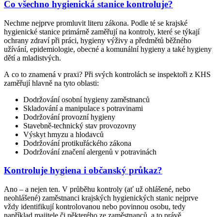
Co všechno hygienická stanice kontroluje?
Nechme nejprve promluvit literu zákona. Podle té se krajské
hygienické stanice primárně zaměřují na kontroly, které se týkají
ochrany zdraví při práci, hygieny výživy a předmětů běžného
užívání, epidemiologie, obecné a komunální hygieny a také hygieny
dětí a mladistvých.
A co to znamená v praxi? Při svých kontrolách se inspektoři z KHS
zaměřují hlavně na tyto oblasti:
Dodržování osobní hygieny zaměstnanců
Skladování a manipulace s potravinami
Dodržování provozní hygieny
Stavebně-technický stav provozovny
Výskyt hmyzu a hlodavců
Dodržování protikuřáckého zákona
Dodržování značení alergenů v potravinách
Kontroluje hygiena i občanský průkaz?
Ano – a nejen ten. V průběhu kontroly (ať už ohlášené, nebo
neohlášené) zaměstnanci krajských hygienických stanic nejprve
vždy identifikují kontrolovanou nebo povinnou osobu, tedy
například majitele či některého ze zaměstnanců, a to právě