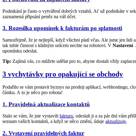
Podnikání je často o vytváření dobrých vztahů. Ať už podnikáte v 
zaznamená připsání peněz na váš účet.
3. Rozesílka upomínek k fakturám po splatnosti
Samozřejmě, že je nejlepší, když všichni platí včas. Ale jsme jen lid
tak tuhle činnost s klidným srdcem nechte na robotovi. V
Nastavení
upomínku odeslat.
Tip:
Zajímá vás, co můžete udělat pro to, abyste dostali vždy zaplace
3 vychytávky pro opakující se obchody
Podařilo se vám postavit byznys na prodeji aplikací, webhostingu, cl
částku. A to je něco pro robota!
1. Pravidelná aktualizace kontaktů
Stalo se vám, že jste vystavili
fakturu
, odeslali ji a za pár dní vám při
seznam vašich kontaktů, a když se něco změní, údaje
aktualizuje
.
2. Vystavení pravidelných faktur