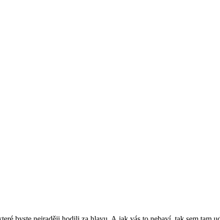
 které byste nejraději hodili za hlavu. A jak vás to nebaví, tak sem ta