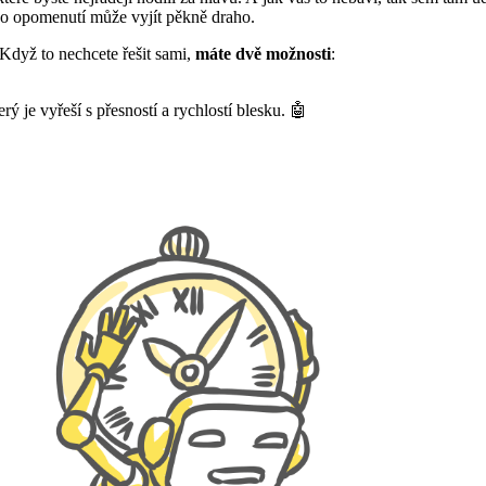
bo opomenutí může vyjít pěkně draho.
. Když to nechcete řešit sami,
máte dvě možnosti
:
 je vyřeší s přesností a rychlostí blesku. 🤖