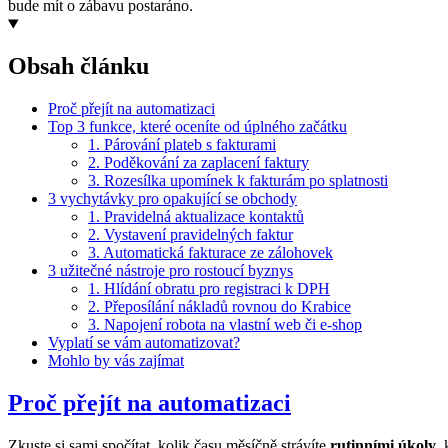
bude mít o zábavu postaráno.
Obsah článku
Proč přejít na automatizaci
Top 3 funkce, které oceníte od úplného začátku
1. Párování plateb s fakturami
2. Poděkování za zaplacení faktury
3. Rozesílka upomínek k fakturám po splatnosti
3 vychytávky pro opakující se obchody
1. Pravidelná aktualizace kontaktů
2. Vystavení pravidelných faktur
3. Automatická fakturace ze zálohovek
3 užitečné nástroje pro rostoucí byznys
1. Hlídání obratu pro registraci k DPH
2. Přeposílání nákladů rovnou do Krabice
3. Napojení robota na vlastní web či e-shop
Vyplatí se vám automatizovat?
Mohlo by vás zajímat
Proč přejít na automatizaci
Zkuste si sami spočítat, kolik času měsíčně strávíte
rutinními úkoly
,