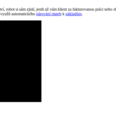
 robot si sám zjistí, jestli už vám klient za fakturovanou práci nebo z
e využít automatického
párování plateb
k
nákladům
.