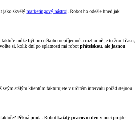
t jako skvělý
marketingový nástroj
. Robot ho odešle hned jak
é faktuře může být pro někoho nepříjemné a rozhodně je to žrout času,
volíte si, kolik dní po splatnosti má robot
přátelskou, ale jasnou
š svým stálým klientům fakturujete v určitém intervalu pořád stejnou
a faktuře? Pěkná pruda. Robot
každý pracovní den
v noci projde