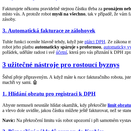
Fakturujete někomu pravidelně stejnou částku třeba za
pronájem neb
místo vás. A protože robot
myslí na všechno
, tak v případě, že vám
zásoby.
3. Automatická fakturace ze zálohovek
Tuhle funkci oceníte hlavně tehdy, když jste
plátci DPH
. Ze zákona m
robot jeho platbu
automaticky spáruje s proformou
,
automaticky vys
pořádek, uděláte radost i své
účetní
, která pro vás přiznání k DPH zp
3 užitečné nástroje pro rostoucí byznys
Štěstí přeje připraveným. A když máte k ruce fakturačního robota, jste
machři vy sami. 🤖
1. Hlídání obratu pro registraci k DPH
Abyste nemuseli neustále hlídat okamžik, kdy překročíte
limit obratu
a vlevo dole uvidíte, jakou částku můžete ještě fakturovat, než se stan
Navíc:
Na překročení limitu vás robot upozorní i při samotném vystav