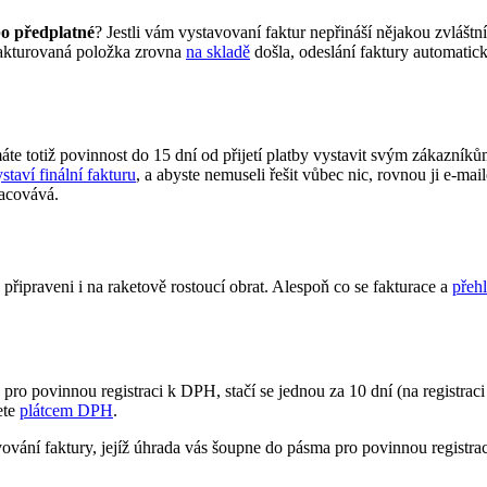
o předplatné
? Jestli vám vystavovaní faktur nepřináší nějakou zvláštní
 fakturovaná položka zrovna
na skladě
došla, odeslání faktury automatic
áte totiž povinnost do 15 dní od přijetí platby vystavit svým zákazník
taví finální fakturu
, a abyste nemuseli řešit vůbec nic, rovnou ji e-m
racovává.
 připraveni i na raketově rostoucí obrat. Alespoň co se fakturace a
přeh
pro povinnou registraci k DPH, stačí se jednou za 10 dní (na registrac
ete
plátcem DPH
.
ování faktury, jejíž úhrada vás šoupne do pásma pro povinnou registrac