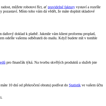
 radost, můžete robotovi říct, ať
pravidelné faktury
vystaví a rozešle
ky pozastaví. Místo toho vám dá vědět, že máte doplnit skladové
ům daňový doklad k platbě. Jakmile vám klient proformu proplatí,
ailem odešle vašemu odběrateli do mailu. Když budete mít v tomhle
ledů
pro finančák týká. Na tvorbu skvělých produktů a služeb jste
i máte 10 dní od překročení obratu) podívat do
Statistik
ve vašem účtu
i.