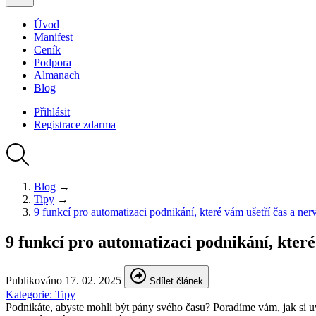
Úvod
Manifest
Ceník
Podpora
Almanach
Blog
Přihlásit
Registrace
zdarma
Blog
→
Tipy
→
9 funkcí pro automatizaci podnikání, které vám ušetří čas a ner
9 funkcí pro automatizaci podnikání, které
Publikováno
17. 02. 2025
Sdílet článek
Kategorie:
Tipy
Podnikáte, abyste mohli být pány svého času? Poradíme vám, jak si uv