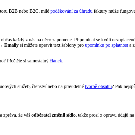
sektoru B2B nebo B2C, milé
poděkování za úhradu
faktury může fungova
i a občas každý z nás na něco zapomene. Připomínat se kvůli nezaplacen
 → Emaily
si můžete upravit text šablony pro
upomínku po splatnost
a z
no? Přečtěte si samostatný
článek
.
oudových služeb, členství nebo na pravidelné
tvorbě obsahu
? Pak nejspí
šla zpráva, že váš
odběratel změnil sídlo
, takže prosí o opravu údajů n