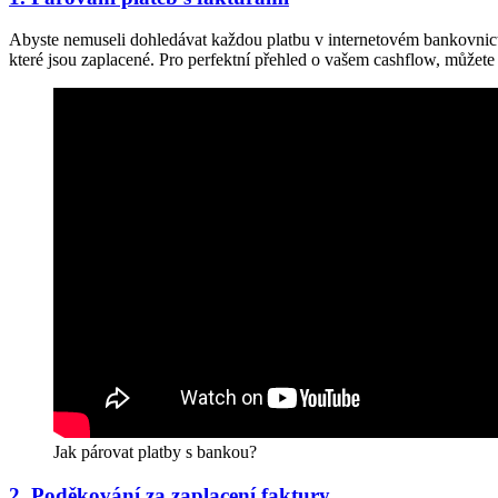
Abyste nemuseli dohledávat každou platbu v internetovém bankovnictví,
které jsou zaplacené. Pro perfektní přehled o vašem cashflow, můžet
Jak párovat platby s bankou?
2. Poděkování za zaplacení faktury