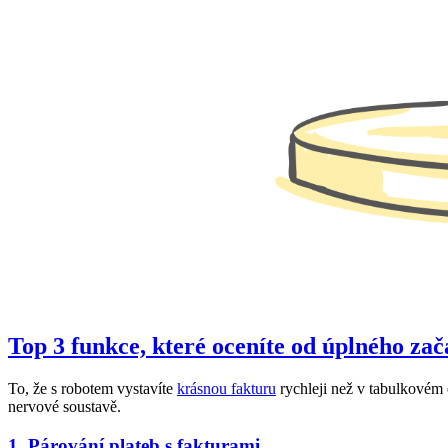
Top 3 funkce, které oceníte od úplného za
To, že s robotem vystavíte
krásnou fakturu
rychleji než v tabulkovém e
nervové soustavě.
1. Párování plateb s fakturami