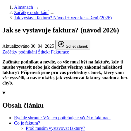
Almanach
→
Začátky podnikání
→
Jak vystavit fakturu? Návod + vzor ke stažení (2026)
Jak se vystavuje faktura? (návod 2026)
Aktualizováno 30. 04. 2025
Sdílet článek
Začátky podnikání
Štítek:
Fakturace
Začínáte podnikat a nevíte, co vše musí být na faktuře, kdy ji
musíte vystavit nebo jak dodržet všechny zákonné náležitosti
faktury? Připravili jsme pro vás přehledný článek, který vám
vše vysvětlí, a navíc ukáže, jak vystavovat faktury snadno a bez
chyb.
Obsah článku
Rychlé shrnutí: Vše, co potřebujete vědět o fakturaci
Co je faktura?
Proč musím vystavovat faktury?