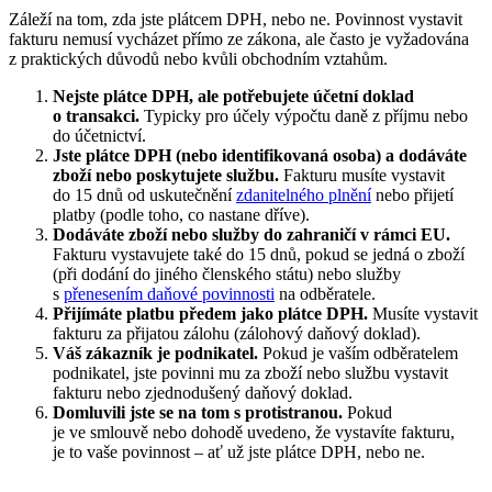
Záleží na tom, zda jste plátcem DPH, nebo ne. Povinnost vystavit
fakturu nemusí vycházet přímo ze zákona, ale často je vyžadována
z praktických důvodů nebo kvůli obchodním vztahům.
Nejste plátce DPH, ale potřebujete účetní doklad
o transakci.
Typicky pro účely výpočtu daně z příjmu nebo
do účetnictví.
Jste plátce DPH (nebo identifikovaná osoba) a dodáváte
zboží nebo poskytujete službu.
Fakturu musíte vystavit
do 15 dnů od uskutečnění
zdanitelného plnění
nebo přijetí
platby (podle toho, co nastane dříve).
Dodáváte zboží nebo služby do zahraničí v rámci EU.
Fakturu vystavujete také do 15 dnů, pokud se jedná o zboží
(při dodání do jiného členského státu) nebo služby
s
přenesením daňové povinnosti
na odběratele.
Přijímáte platbu předem jako plátce DPH.
Musíte vystavit
fakturu za přijatou zálohu (zálohový daňový doklad).
Váš zákazník je podnikatel.
Pokud je vaším odběratelem
podnikatel, jste povinni mu za zboží nebo službu vystavit
fakturu nebo zjednodušený daňový doklad.
Domluvili jste se na tom s protistranou.
Pokud
je ve smlouvě nebo dohodě uvedeno, že vystavíte fakturu,
je to vaše povinnost – ať už jste plátce DPH, nebo ne.