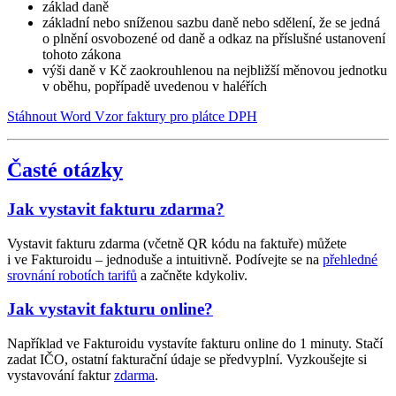
základ daně
základní nebo sníženou sazbu daně nebo sdělení, že se jedná
o plnění osvobozené od daně a odkaz na příslušné ustanovení
tohoto zákona
výši daně v Kč zaokrouhlenou na nejbližší měnovou jednotku
v oběhu, popřípadě uvedenou v haléřích
Stáhnout Word
Vzor faktury pro plátce DPH
Časté otázky
Jak vystavit fakturu zdarma?
Vystavit fakturu zdarma (včetně QR kódu na faktuře) můžete
i ve Fakturoidu – jednoduše a intuitivně. Podívejte se na
přehledné
srovnání robotích tarifů
a začněte kdykoliv.
Jak vystavit fakturu online?
Například ve Fakturoidu vystavíte fakturu online do 1 minuty. Stačí
zadat IČO, ostatní fakturační údaje se předvyplní. Vyzkoušejte si
vystavování faktur
zdarma
.