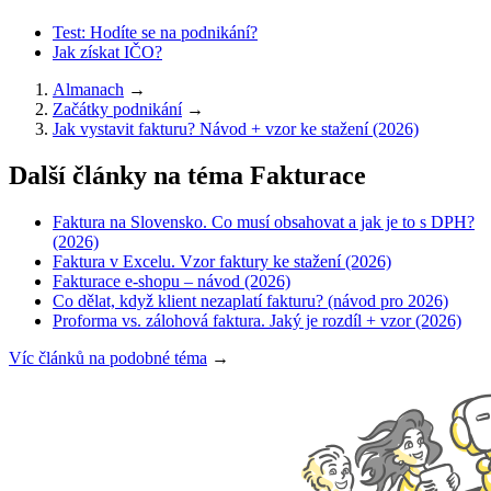
Test: Hodíte se na podnikání?
Jak získat IČO?
Almanach
→
Začátky podnikání
→
Jak vystavit fakturu? Návod + vzor ke stažení (2026)
Další články na téma Fakturace
Faktura na Slovensko. Co musí obsahovat a jak je to s DPH?
(2026)
Faktura v Excelu. Vzor faktury ke stažení (2026)
Fakturace e-shopu – návod (2026)
Co dělat, když klient nezaplatí fakturu? (návod pro 2026)
Proforma vs. zálohová faktura. Jaký je rozdíl + vzor (2026)
Víc článků na podobné téma
→