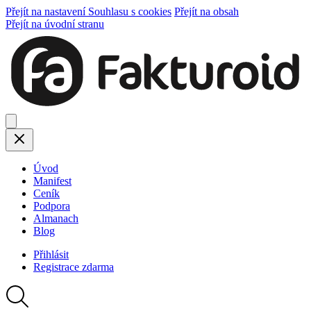
Přejít na nastavení Souhlasu s cookies
Přejít na obsah
Přejít na úvodní stranu
Úvod
Manifest
Ceník
Podpora
Almanach
Blog
Přihlásit
Registrace
zdarma