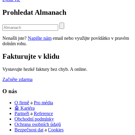
Prohledat Almanach
Use
the
up
Nenašli jste?
Napište nám
email nebo využijte povídátko v pravém
and
dolním rohu.
down
arrows
Fakturujte v klidu
to
select
a
Vystavujte hezké faktury bez chyb. A online.
result.
Press
Začněte zdarma
enter
to
O nás
go
to
O firmě
a
Pro média
the
🤖 Kariéra
selected
Partneři
a
Reference
search
Obchodní podmínky
result.
Ochrana osobních údajů
Touch
Bezpečnost dat
a
Cookies
device