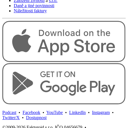
Založení živnosti
a
s.r.o.
Daně a jiné povinnosti
Náležitosti faktury
Podcast
•
Facebook
•
YouTube
•
LinkedIn
•
Instagram
•
Twitter/X
•
Dostupnost
©2009-2026 Fakturoid s.r.o. IČO 04656679
•