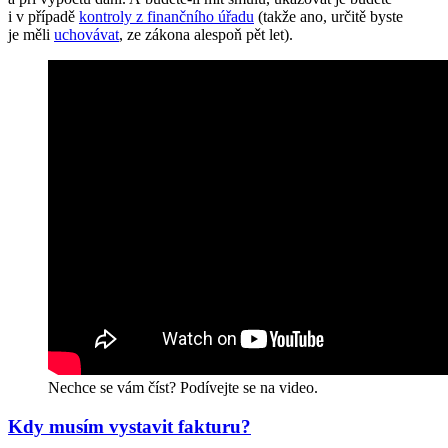
i v případě
kontroly z finančního úřadu
(takže ano, určitě byste
je měli
uchovávat
, ze zákona alespoň pět let).
Nechce se vám číst? Podívejte se na video.
Kdy musím vystavit fakturu?