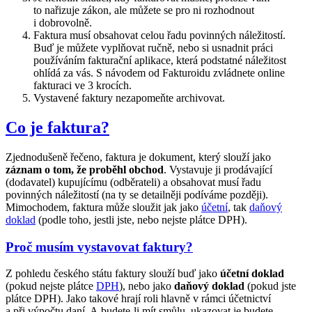
to nařizuje zákon, ale můžete se pro ni rozhodnout
i dobrovolně.
Faktura musí obsahovat celou řadu povinných náležitostí.
Buď je můžete vyplňovat ručně, nebo si usnadnit práci
používáním fakturační aplikace, která podstatné náležitost
ohlídá za vás. S návodem od Fakturoidu zvládnete online
fakturaci ve 3 krocích.
Vystavené faktury nezapomeňte archivovat.
Co je faktura?
Zjednodušeně řečeno, faktura je dokument, který slouží jako
záznam o tom, že proběhl obchod
. Vystavuje ji prodávající
(dodavatel) kupujícímu (odběrateli) a obsahovat musí řadu
povinných náležitostí (na ty se detailněji podíváme později).
Mimochodem, faktura může sloužit jak jako
účetní
, tak
daňový
doklad
(podle toho, jestli jste, nebo nejste plátce DPH).
Proč musím vystavovat faktury?
Z pohledu českého státu faktury slouží buď jako
účetní doklad
(pokud nejste plátce
DPH
), nebo jako
daňový doklad
(pokud jste
plátce DPH). Jako takové hrají roli hlavně v rámci účetnictví
a při výpočtu daní. A budete-li mít smůlu, ukazovat je budete