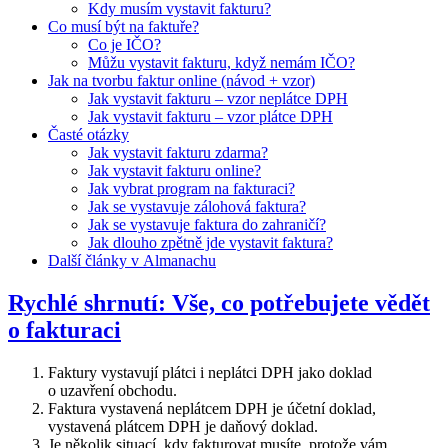
Kdy musím vystavit fakturu?
Co musí být na faktuře?
Co je IČO?
Můžu vystavit fakturu, když nemám IČO?
Jak na tvorbu faktur online (návod + vzor)
Jak vystavit fakturu – vzor neplátce DPH
Jak vystavit fakturu – vzor plátce DPH
Časté otázky
Jak vystavit fakturu zdarma?
Jak vystavit fakturu online?
Jak vybrat program na fakturaci?
Jak se vystavuje zálohová faktura?
Jak se vystavuje faktura do zahraničí?
Jak dlouho zpětně jde vystavit faktura?
Další články v Almanachu
Rychlé shrnutí: Vše, co potřebujete vědět
o fakturaci
Faktury vystavují plátci i neplátci DPH jako doklad
o uzavření obchodu.
Faktura vystavená neplátcem DPH je účetní doklad,
vystavená plátcem DPH je daňový doklad.
Je několik situací, kdy fakturovat musíte, protože vám