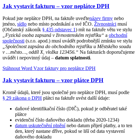
Jak vystavit fakturu – vzor neplátce DPH
Pokud jste neplátce DPH, na faktuře uveďte
název firmy
nebo
jméno,
sídlo
nebo místo podnikání a své IČO.
Živnostníci
musí
(Občanský zákoník
§ 435 odstavec 1
) mít na faktuře větu ve stylu
„Fyzická osoba zapsaná v živnostenském rejstříku“
a
obchodní
společnosti
(s.r.o. apod.) musí uvádět podrobnější zmínku ve stylu
„Společnost zapsána do obchodního rejstříku u Městského soudu
v …město…, oddíl X, vložka 123456.“
Na fakturách doporučujeme
uvádět i nepovinný údaj –
datum splatnosti
.
Stáhnout Word
Vzor faktury pro neplátce DPH
Jak vystavit fakturu – vzor plátce DPH
Kromě údajů, které jsou společné pro neplátce DPH, musí podle
§ 29 zákona o DPH
plátci na faktuře uvést další údaje:
daňové identifikační číslo (DIČ), pokud je odběratel také
plátce
evidenční číslo daňového dokladu (třeba 2020-1234)
datum uskutečnění plnění
nebo datum přijetí platby, a to ten
den, který nastane dříve, pokud se liší od data vystavení
daňového dokladu