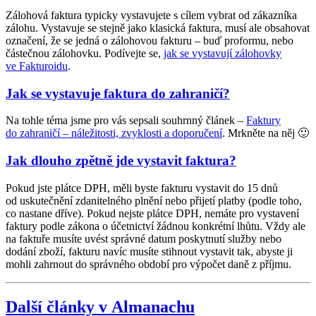
Zálohová faktura typicky vystavujete s cílem vybrat od zákazníka
zálohu. Vystavuje se stejně jako klasická faktura, musí ale obsahovat
označení, že se jedná o zálohovou fakturu – buď proformu, nebo
částečnou zálohovku. Podívejte se,
jak se vystavují zálohovky
ve Fakturoidu
.
Jak se vystavuje faktura do zahraničí?
Na tohle téma jsme pro vás sepsali souhrnný článek –
Faktury
do zahraničí – náležitosti, zvyklosti a doporučení
. Mrkněte na něj 🙂
Jak dlouho zpětně jde vystavit faktura?
Pokud jste plátce DPH, měli byste fakturu vystavit do 15 dnů
od uskutečnění zdanitelného plnění nebo přijetí platby (podle toho,
co nastane dříve). Pokud nejste plátce DPH, nemáte pro vystavení
faktury podle zákona o účetnictví žádnou konkrétní lhůtu. Vždy ale
na faktuře musíte uvést správné datum poskytnutí služby nebo
dodání zboží, fakturu navíc musíte stihnout vystavit tak, abyste ji
mohli zahrnout do správného období pro výpočet daně z příjmu.
Další články v Almanachu