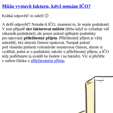
Můžu vystavit fakturu, když nemám IČO?
Krátká odpověď: to záleží 🙂
A delší odpověď? Nemáte-li IČO, znamená to, že nejste podnikatel.
V tom případě
sice fakturovat můžete
(třeba když to vyžaduje váš
zákazník-podnikatel), ale pouze pokud splňujete podmínky
pro takzvaný
příležitostný příjem
. Příležitostný příjem je vždy
nahodilý, bez úmyslu činnost opakovat. Naopak pokud
pod vlastním jménem vykonáváte soustavnou činnost, abyste si
vydělali, jedná se o podnikání, nikoliv o příležitostný příjem, a IČO
tedy potřebujete (a uvádět ho budete i na faktuře). Víc si přečtěte
v našem článku o
příležitostném příjmu
.