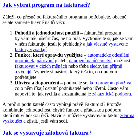
Jak vybrat program na fakturaci?
Záleží, co přesně od fakturačního programu potřebujete, obecně
se ale zaměřte hlavně na tři věci:
Pohodlí a jednoduchost použití
– fakturační program
by vám měl ušetřit čas, ne ho brát. Vyzkoušejte si, jak se vám
v něm fakturuje, jestli je přehledný a
jak vlastně vystavené
faktury vypadají
.
Funkce, které opravdu využijete
–
automatické odesílání
upomínek
,
párování
plateb,
napojení na účetnictví
, možnost
fakturovat v cizích měnách
nebo třeba
sledování příjmů
a výdajů
. Vyberte si nástroj, který řeší to, co opravdu
potřebujete.
Důvěra a doporučení
– podívejte se,
kdo program používá
,
co o něm říkají ostatní podnikatelé nebo účetní. Často vám
napoví i to, jak rychlá a srozumitelná je
zákaznická podpora
.
A proč si podnikatelé často vybírají právě Fakturoid? Protože
kombinuje jednoduchost, chytré funkce a přátelskou podporu,
která mluví lidskou řečí. Navíc si můžete vystavování faktur
zdarma
vyzkoušet
a zjistit, jestli vám sedí.
Jak se vystavuje zálohová faktura?