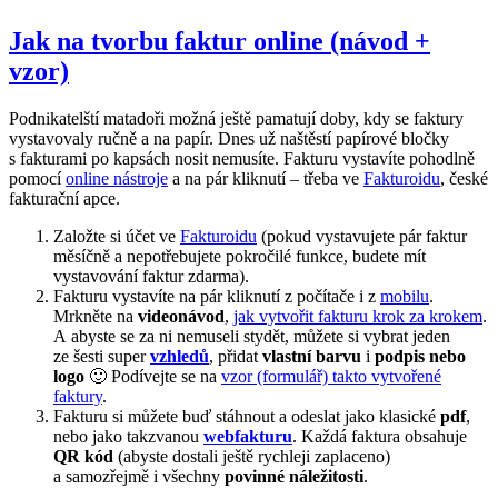
Jak na tvorbu faktur online (návod +
vzor)
Podnikatelští matadoři možná ještě pamatují doby, kdy se faktury
vystavovaly ručně a na papír. Dnes už naštěstí papírové bločky
s fakturami po kapsách nosit nemusíte. Fakturu vystavíte pohodlně
pomocí
online nástroje
a na pár kliknutí – třeba ve
Fakturoidu
, české
fakturační apce.
Založte si účet ve
Fakturoidu
(pokud vystavujete pár faktur
měsíčně a nepotřebujete pokročilé funkce, budete mít
vystavování faktur zdarma).
Fakturu vystavíte na pár kliknutí z počítače i z
mobilu
.
Mrkněte na
videonávod
,
jak vytvořit fakturu krok za krokem
.
A abyste se za ni nemuseli stydět, můžete si vybrat jeden
ze šesti super
vzhledů
, přidat
vlastní barvu
i
podpis nebo
logo
🙂 Podívejte se na
vzor (formulář) takto vytvořené
faktury
.
Fakturu si můžete buď stáhnout a odeslat jako klasické
pdf
,
nebo jako takzvanou
webfakturu
. Každá faktura obsahuje
QR kód
(abyste dostali ještě rychleji zaplaceno)
a samozřejmě i všechny
povinné náležitosti
.