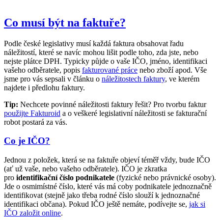
Co musí být na faktuře?
Podle české legislativy musí každá faktura obsahovat řadu
náležitostí, které se navíc mohou lišit podle toho, zda jste, nebo
nejste plátce DPH. Typicky půjde o vaše IČO, jméno, identifikaci
vašeho odběratele, popis
fakturované práce
nebo zboží apod. Vše
jsme pro vás sepsali v článku o
náležitostech faktury
, ve kterém
najdete i předlohu faktury.
Tip:
Nechcete povinné náležitosti faktury řešit? Pro tvorbu faktur
použijte Fakturoid
a o veškeré legislativní náležitosti se fakturační
robot postará za vás.
Co je IČO?
Jednou z položek, která se na faktuře objeví téměř vždy, bude IČO
(ať už vaše, nebo vašeho odběratele). IČO je zkratka
pro
identifikační číslo podnikatele
(fyzické nebo právnické osoby).
Jde o osmimístné číslo, které vás má coby podnikatele jednoznačně
identifikovat (stejně jako třeba rodné číslo slouží k jednoznačné
identifikaci občana). Pokud IČO ještě nemáte, podívejte se,
jak si
IČO založit online
.