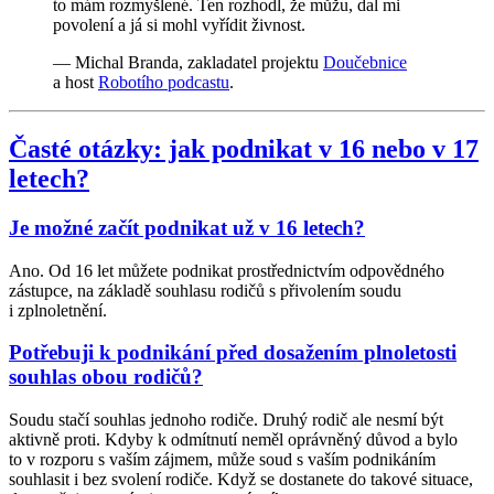
to mám rozmyšlené. Ten rozhodl, že můžu, dal mi
povolení a já si mohl vyřídit živnost.
— Michal Branda, zakladatel projektu
Doučebnice
a host
Robotího podcastu
.
Časté otázky: jak podnikat v 16 nebo v 17
letech?
Je možné začít podnikat už v 16 letech?
Ano. Od 16 let můžete podnikat prostřednictvím odpovědného
zástupce, na základě souhlasu rodičů s přivolením soudu
i zplnoletnění.
Potřebuji k podnikání před dosažením plnoletosti
souhlas obou rodičů?
Soudu stačí souhlas jednoho rodiče. Druhý rodič ale nesmí být
aktivně proti. Kdyby k odmítnutí neměl oprávněný důvod a bylo
to v rozporu s vaším zájmem, může soud s vaším podnikáním
souhlasit i bez svolení rodiče. Když se dostanete do takové situace,