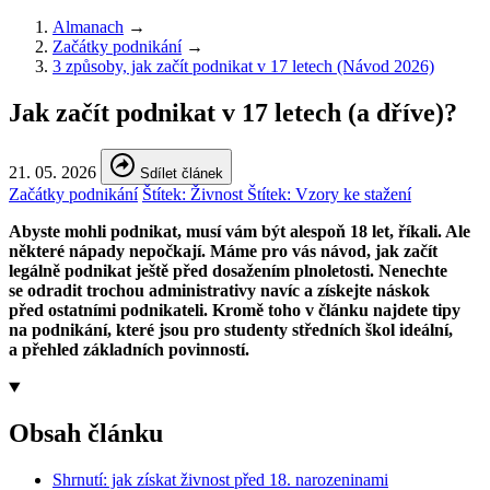
Almanach
→
Začátky podnikání
→
3 způsoby, jak začít podnikat v 17 letech (Návod 2026)
Jak začít podnikat v 17 letech (a dříve)?
21. 05. 2026
Sdílet článek
Začátky podnikání
Štítek:
Živnost
Štítek:
Vzory ke stažení
Abyste mohli podnikat, musí vám být alespoň 18 let, říkali. Ale
některé nápady nepočkají. Máme pro vás návod, jak začít
legálně podnikat ještě před dosažením plnoletosti. Nenechte
se odradit trochou administrativy navíc a získejte náskok
před ostatními podnikateli. Kromě toho v článku najdete tipy
na podnikání, které jsou pro studenty středních škol ideální,
a přehled základních povinností.
Obsah článku
Shrnutí: jak získat živnost před 18. narozeninami