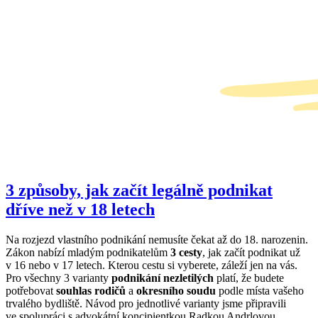
3 způsoby, jak začít legálně podnikat
dříve než v 18 letech
Na rozjezd vlastního podnikání nemusíte čekat až do 18. narozenin.
Zákon nabízí mladým podnikatelům
3 cesty
, jak začít podnikat už
v 16 nebo v 17 letech. Kterou cestu si vyberete, záleží jen na vás.
Pro všechny 3 varianty
podnikání nezletilých
platí, že budete
potřebovat
souhlas rodičů
a
okresního soudu
podle místa vašeho
trvalého bydliště. Návod pro jednotlivé varianty jsme připravili
ve spolupráci s advokátní koncipientkou Radkou Andrlovou.