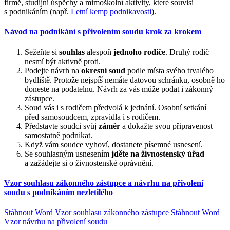
firmě, studijní úspěchy a mimoškolní aktivity, které souvisí
s podnikáním (např.
Letní kemp podnikavosti
).
Návod na podnikání s přivolením soudu krok za krokem
Sežeňte si
souhlas
alespoň
jednoho rodiče
. Druhý rodič
nesmí být aktivně proti.
Podejte návrh na
okresní soud
podle místa svého trvalého
bydliště. Protože nejspíš nemáte datovou schránku, osobně ho
doneste na podatelnu. Návrh za vás může podat i zákonný
zástupce.
Soud vás i s rodičem předvolá k jednání. Osobní setkání
před samosoudcem, zpravidla i s rodičem.
Představte soudci svůj
záměr
a dokažte svou připravenost
samostatně podnikat.
Když vám soudce vyhoví, dostanete písemné usnesení.
Se souhlasným usnesením
jděte na živnostenský úřad
a zažádejte si o živnostenské oprávnění.
Vzor souhlasu zákonného zástupce a návrhu na přivolení
soudu s podnikáním nezletilého
Stáhnout Word
Vzor souhlasu zákonného zástupce
Stáhnout Word
Vzor návrhu na přivolení soudu