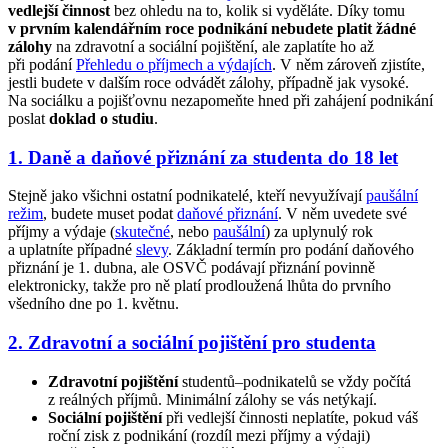
vedlejší činnost
bez ohledu na to, kolik si vyděláte. Díky tomu
v prvním kalendářním roce podnikání nebudete platit žádné
zálohy
na zdravotní a sociální pojištění, ale zaplatíte ho až
při podání
Přehledu o příjmech a výdajích
. V něm zároveň zjistíte,
jestli budete v dalším roce odvádět zálohy, případně jak vysoké.
Na sociálku a pojišťovnu nezapomeňte hned při zahájení podnikání
poslat
doklad o studiu
.
1. Daně a daňové přiznání za studenta do 18 let
Stejně jako všichni ostatní podnikatelé, kteří nevyužívají
paušální
režim
, budete muset podat
daňové přiznání
. V něm uvedete své
příjmy a výdaje (
skutečné
, nebo
paušální
) za uplynulý rok
a uplatníte případné
slevy
. Základní termín pro podání daňového
přiznání je 1. dubna, ale OSVČ podávají přiznání povinně
elektronicky, takže pro ně platí prodloužená lhůta do prvního
všedního dne po 1. květnu.
2. Zdravotní a sociální pojištění pro studenta
Zdravotní pojištění
studentů–podnikatelů se vždy počítá
z reálných příjmů. Minimální zálohy se vás netýkají.
Sociální pojištění
při vedlejší činnosti neplatíte, pokud váš
roční zisk z podnikání (rozdíl mezi příjmy a výdaji)