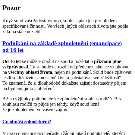
Pozor
Když soud vaší žádosti vyhoví, souhlas platí jen pro předem
specifikované činnosti. Ve všech jiných oblastech života jste podle
zákona stále nezletilí.
Podnikání na základě zplnoletnění (emancipace)
od 16 let
Od 16 let
se můžete obrátit na soud a požádat o
přiznání plné
svéprávnosti
. Ta se bude na rozdíl od předchozí situace vztahovat
na
všechny oblasti života
, nejen na podnikání. Soud bude zjišťovat,
jestli se dokážete samostatně živit a „obstarávat své záležitosti“.
To znamená, že si dlouhodobě dokážete zajistit dostatečný příjem
na bydlení, jídlo a oblečení.
Až na výjimky potřebujete ke zplnoletnění souhlas rodičů. Bez
souhlasu rodičů to půjde jen tehdy, když soud uzná,
že je zplnoletnění ve vašem zájmu.
Co obnáší zplnoletnění?
V praxi o emancipaci nejčastěji žádají mladí podnikatelé, kterým