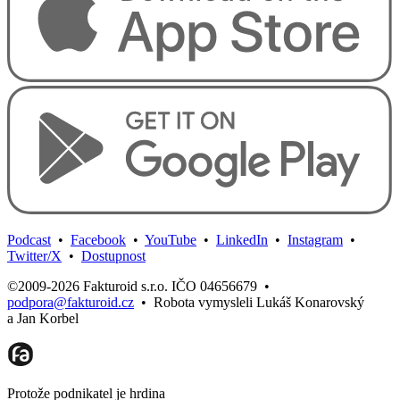
Podcast
•
Facebook
•
YouTube
•
LinkedIn
•
Instagram
•
Twitter/X
•
Dostupnost
©2009-2026 Fakturoid s.r.o. IČO 04656679
•
podpora@fakturoid.cz
•
Robota vymysleli Lukáš Konarovský
a Jan Korbel
Protože podnikatel je hrdina