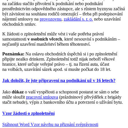
na začátku stačilo přivolení k podnikání nebo podnikání
prostřednictvím odpovědného zástupce, ale s růstem byznysu začíná
být závislost na souhlasu rodičů omezující – třeba při podepisování
nájemní smlouvy na
provozovnu
,
zakládání s. r. o.
nebo uzavírání
obchodních smluv.
K žádosti o zplnoletnění může vést i vaše potřeba právní
samostatnosti
v osobních věcech
, které nesouvisí s podnikáním –
nejčastěji uzavření manželství během těhotenství.
Poznámka:
Na oslavu obchodních úspěchů si i po zplnoletnění
připijte nealko drinkem. Zplnoletnění totiž nijak neboří věkové
hranice, které určuje veřejné právo – tj. na řízení auta, účast
na volbách, uzavírání sázek apod. si musíte počkat do 18 let.
Jak doložit, že jste připraveni na podnikání už v 16 letech?
Jako
důkaz
o vaší vyspělosti a schopnosti postarat se sám o sebe
může sloužit
pracovní smlouva
(prázdninový přivýdělek z brigády
stačit nebude), výpis z bankovního účtu a potvrzení o užívání bytu.
Vzor žádosti o zplnoletnění
Stáhnout Word
Vzor návrhu na přiznání svéprávnosti