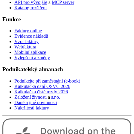
API pro vývojáře
a
MCP server
Katalog rozšíření
Funkce
Faktury online
Evidence nákladů
Vzor faktury
Webfaktura
Mobilní aplikace
Vylepšení a změny
Podnikatelský
almanach
Podnikejte při zaměstnání (e-book)
Kalkulačka daní OSVČ 2026
Kalkulačka čisté mzdy 2026
Založení živnosti
a
s.r.o.
Daně a jiné povinnosti
Náležitosti faktury