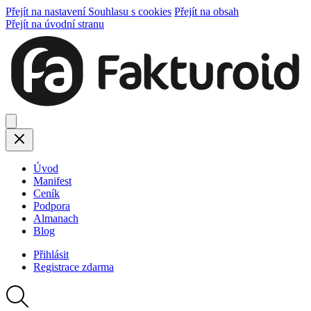
Přejít na nastavení Souhlasu s cookies
Přejít na obsah
Přejít na úvodní stranu
Úvod
Manifest
Ceník
Podpora
Almanach
Blog
Přihlásit
Registrace
zdarma