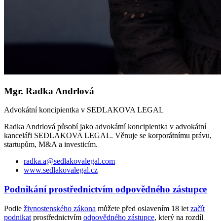
Mgr. Radka Andrlová
Advokátní koncipientka v SEDLAKOVA LEGAL
Radka Andrlová působí jako advokátní koncipientka v advokátní
kanceláři SEDLAKOVA LEGAL. Věnuje se korporátnímu právu,
startupům, M&A a investicím.
radka.a@sedlakovalegal.com
www.sedlakovalegal.cz
Podnikání prostřednictvím odpovědného zástupce
Podle
živnostenského zákona
můžete před oslavením 18 let
začít
podnikat
prostřednictvím
odpovědného zástupce
, který na rozdíl