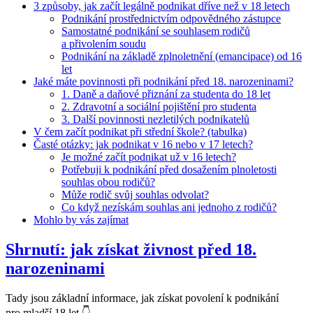
3 způsoby, jak začít legálně podnikat dříve než v 18 letech
Podnikání prostřednictvím odpovědného zástupce
Samostatné podnikání se souhlasem rodičů
a přivolením soudu
Podnikání na základě zplnoletnění (emancipace) od 16
let
Jaké máte povinnosti při podnikání před 18. narozeninami?
1. Daně a daňové přiznání za studenta do 18 let
2. Zdravotní a sociální pojištění pro studenta
3. Další povinnosti nezletilých podnikatelů
V čem začít podnikat při střední škole? (tabulka)
Časté otázky: jak podnikat v 16 nebo v 17 letech?
Je možné začít podnikat už v 16 letech?
Potřebuji k podnikání před dosažením plnoletosti
souhlas obou rodičů?
Může rodič svůj souhlas odvolat?
Co když nezískám souhlas ani jednoho z rodičů?
Mohlo by vás zajímat
Shrnutí: jak získat živnost před 18.
narozeninami
Tady jsou základní informace, jak získat povolení k podnikání
pro mladší 18 let 👇