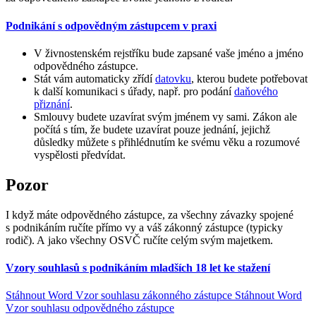
Podnikání s odpovědným zástupcem v praxi
V živnostenském rejstříku bude zapsané vaše jméno a jméno
odpovědného zástupce.
Stát vám automaticky zřídí
datovku
, kterou budete potřebovat
k další komunikaci s úřady, např. pro podání
daňového
přiznání
.
Smlouvy budete uzavírat svým jménem vy sami. Zákon ale
počítá s tím, že budete uzavírat pouze jednání, jejichž
důsledky můžete s přihlédnutím ke svému věku a rozumové
vyspělosti předvídat.
Pozor
I když máte odpovědného zástupce, za všechny závazky spojené
s podnikáním ručíte přímo vy a váš zákonný zástupce (typicky
rodič). A jako všechny OSVČ ručíte celým svým majetkem.
Vzory souhlasů s podnikáním mladších 18 let ke stažení
Stáhnout Word
Vzor souhlasu zákonného zástupce
Stáhnout Word
Vzor souhlasu odpovědného zástupce