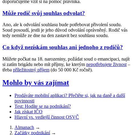
doporučujeme vzít si na pomoc právníka.
Může rodič svůj souhlas odvolat?
Ano, ale k odvolání souhlasu bude potřebovat přivolení soudu.
Soud posoudí, jestli je jeho důvod odvolání oprávněný. Rodič vás
tedy nemůže ze dne na den zastavit bez souhlasu soudu.
Co když nezískám souhlas ani jednoho z rodičů?
Můžete počkat na 18. narozeniny, požádat soud o emancipaci, najít
si zatím brigádu nebo mít příjmy, ke kterým
nepotřebujete živnost
–
třeba
příležitostný příjem
(do 50 000 Kč ročně).
Mohlo by vás zajímat
Prodáváte mobilní aplikaci? Přečtěte si, jak na daně a další
povinnosti
Test: Hodíte se na podnikání?
Jak získat IČO
Hlavní vs. vedlejší činnost OSVČ
Almanach
→
Začátky podnikání
→