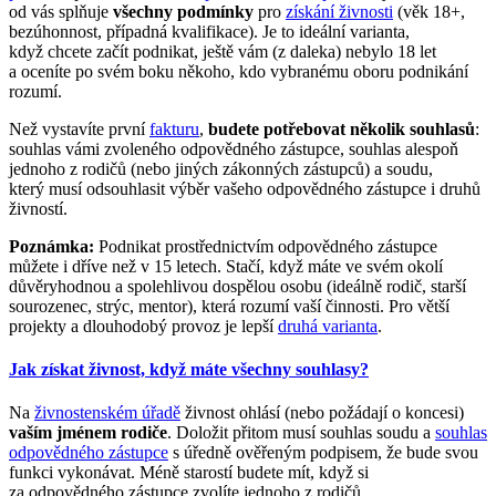
od vás splňuje
všechny podmínky
pro
získání živnosti
(věk 18+,
bezúhonnost, případná kvalifikace). Je to ideální varianta,
když chcete začít podnikat, ještě vám (z daleka) nebylo 18 let
a oceníte po svém boku někoho, kdo vybranému oboru podnikání
rozumí.
Než vystavíte první
fakturu
,
budete potřebovat několik souhlasů
:
souhlas vámi zvoleného odpovědného zástupce, souhlas alespoň
jednoho z rodičů (nebo jiných zákonných zástupců) a soudu,
který musí odsouhlasit výběr vašeho odpovědného zástupce i druhů
živností.
Poznámka:
Podnikat prostřednictvím odpovědného zástupce
můžete i dříve než v 15 letech. Stačí, když máte ve svém okolí
důvěryhodnou a spolehlivou dospělou osobu (ideálně rodič, starší
sourozenec, strýc, mentor), která rozumí vaší činnosti. Pro větší
projekty a dlouhodobý provoz je lepší
druhá varianta
.
Jak získat živnost, když máte všechny souhlasy?
Na
živnostenském úřadě
živnost ohlásí (nebo požádají o koncesi)
vaším jménem rodiče
. Doložit přitom musí souhlas soudu a
souhlas
odpovědného zástupce
s úředně ověřeným podpisem, že bude svou
funkci vykonávat. Méně starostí budete mít, když si
za odpovědného zástupce zvolíte jednoho z rodičů.