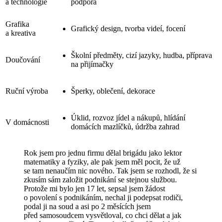
a technologie
podpora
Grafika
Grafický design, tvorba videí, focení
a kreativa
Školní předměty, cizí jazyky, hudba, příprava
Doučování
na přijímačky
Ruční výroba
Šperky, oblečení, dekorace
Úklid, rozvoz jídel a nákupů, hlídání
V domácnosti
domácích mazlíčků, údržba zahrad
Rok jsem pro jednu firmu dělal brigádu jako lektor
matematiky a fyziky, ale pak jsem měl pocit, že už
se tam nenaučím nic nového. Tak jsem se rozhodl, že si
zkusím sám založit podnikání se stejnou službou.
Protože mi bylo jen 17 let, sepsal jsem žádost
o povolení s podnikáním, nechal ji podepsat rodiči,
podal ji na soud a asi po 2 měsících jsem
před samosoudcem vysvětloval, co chci dělat a jak