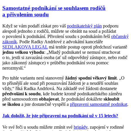
Samostatné podnikání se souhlasem rodičů
a přivolením soudu
Když se vám podaří získat pro váš
podnikatelský plán
podporu
alespoň jednoho z rodičů, můžete se obrátit na soud a požádat
o povolení k podnikání. Přivolení soudu s podnikáním řeší
občanský
zákoník
. Podle Radky Andrlové z advokátní kanceláře
SEDLAKOVA LEGAL
má tenhle postup oproti předchozí variantě
jednu velkou výhodu
: „Mladý podnikatel se nemusí strachovat
o to, jestli si zavazáná osoba (ať už odpovědný zástupce, nebo rodič
jako zákonný zástupce) v průběhu podnikání svou pomoc
nerozmyslí.“
Pro tuhle variantu není stanovený
žádný spodní věkový limit
. „O
to přísnější ale soud při posuzování žádosti je a neudělí souhlas
vždy,“ říká Radka Andrlová. Na základě své žádosti dostanete
předvolání k soudu
, kde budete kromě podnikatelského záměru
před samosoudcem
obhajovat
, že podnikání dokážete
skloubit
se školou
a jste dostatečně vyspělí a
připraveni samostatně podnikat
.
Jak doložit, že jste připraveni na podnikání už v 15 letech?
Ve své řeči u soudu můžete zmínit své
brigády
, zapojení v rodinné