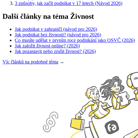
3 způsoby, jak začít podnikat v 17 letech (Návod 2026)
Další články na téma Živnost
Jak podnikat v zahraničí (návod pro 2026)
Jak podnikat bez živnosti? (návod pro 2026)
Co musíte udělat v prvním roce podnikání jako OSVČ (2026)
Jak založit živnost online? (2026)
Jak pozastavit nebo zrušit živnost? (2026)
Víc článků na podobné téma
→