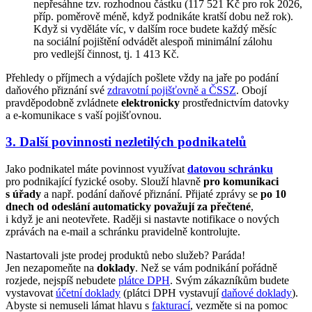
nepřesáhne tzv. rozhodnou částku (117 521 Kč pro rok 2026,
příp. poměrově méně, když podnikáte kratší dobu než rok).
Když si vyděláte víc, v dalším roce budete každý měsíc
na sociální pojištění odvádět alespoň minimální zálohu
pro vedlejší činnost, tj. 1 413 Kč.
Přehledy o příjmech a výdajích pošlete vždy na jaře po podání
daňového přiznání své
zdravotní pojišťovně a ČSSZ
. Obojí
pravděpodobně zvládnete
elektronicky
prostřednictvím datovky
a e-komunikace s vaší pojišťovnou.
3. Další povinnosti nezletilých podnikatelů
Jako podnikatel máte povinnost využívat
datovou schránku
pro podnikající fyzické osoby. Slouží hlavně
pro komunikaci
s úřady
a např. podání daňové přiznání. Přijaté zprávy se
po 10
dnech od odeslání automaticky považují za přečtené
,
i když je ani neotevřete. Raději si nastavte notifikace o nových
zprávách na e-mail a schránku pravidelně kontrolujte.
Nastartovali jste prodej produktů nebo služeb? Paráda!
Jen nezapomeňte na
doklady
. Než se vám podnikání pořádně
rozjede, nejspíš nebudete
plátce DPH
. Svým zákazníkům budete
vystavovat
účetní doklady
(plátci DPH vystavují
daňové doklady
).
Abyste si nemuseli lámat hlavu s
fakturací
, vezměte si na pomoc