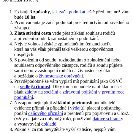
Existují
3 způsoby
,
jak začít podnikat
ještě před tím, než vám
bude
18 let
.
První varianta je začít podnikat prostřednictvím odpovědného
zástupce.
Zlatá střední cesta
vede přes získání souhlasu rodičů
a přivolení soudu k samostatnému podnikání.
Nejvíc volnosti získáte zplnoletněním (emancipací),
která na vás však přenáší také veškerou odpovědnost
dospělých.
S povolením od soudu, rozhodnutím o zplnoletnění nebo
souhlasem odpovědného zástupce, rodičů a soudu půjdete
sami nebo v zastoupení rodičů na živnostenský úřad
a požádáte o
živnostenské oprávnění
.
Pravděpodobně se vám vyplatí mít podnikání jako OSVČ
na
vedlejší činnost
. Díky tomu nebudete například muset
platit
zálohy na sociální a zdravotní pojištění
v prvním roce
podnikání
.
Nezapomínejte plnit
základní povinnosti
podnikatelů –
evidence příjmů (a případně i
výdajů
), placení pojistného,
podání
daňového přiznání
a přehledů pro pojišťovnu a ČSSZ
(vždy na jaře za uplynulý rok), používání
datové schránky
a vystavování
dokladů
.
Pokud si za rok nevyděláte vyšší statisíce, nejspíš vám